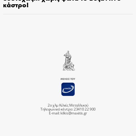
κάστρο!
2ο χλμ Κιλκίς Μεταλλικού
Τηλεφωνικό κέντρο: 23410 22 900
E-mail:
kilkis@maxitis.gr