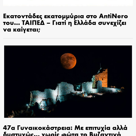
Εκατοντάδες εκατομμύρια στο AntiNero
του… ΤΑΙΠΕΔ – Γιατί η Ελλάδα συνεχίζει
να καίγεται;
47α Γυναικοκάστρεια: Με επιτυχία αλλά
δυστυχώς… χωρίς φώτα το Βυζαντινό