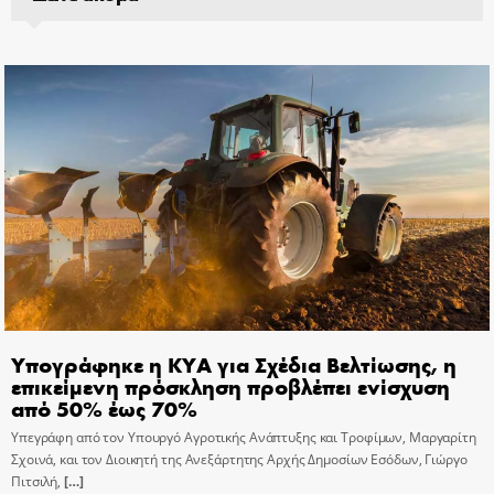
Υπογράφηκε η ΚΥΑ για Σχέδια Βελτίωσης, η
επικείμενη πρόσκληση προβλέπει ενίσχυση
από 50% έως 70%
Υπεγράφη από τον Υπουργό Αγροτικής Ανάπτυξης και Τροφίμων, Μαργαρίτη
Σχοινά, και τον Διοικητή της Ανεξάρτητης Αρχής Δημοσίων Εσόδων, Γιώργο
Πιτσιλή,
[…]