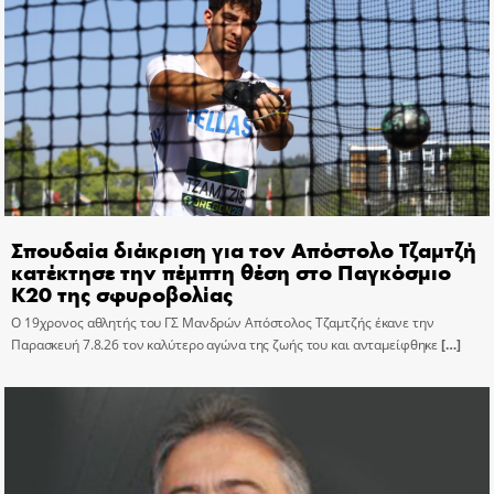
Σπουδαία διάκριση για τον Απόστολο Τζαμτζή
κατέκτησε την πέμπτη θέση στο Παγκόσμιο
Κ20 της σφυροβολίας
Ο 19χρονος αθλητής του ΓΣ Μανδρών Απόστολος Τζαμτζής έκανε την
Παρασκευή 7.8.26 τον καλύτερο αγώνα της ζωής του και ανταμείφθηκε
[…]