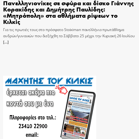
Πανελληνιονίκες σε σφύρα και δίσκο Γιάννης
Κορακίδης και Δημήτρης Παυλίδης:
«Μητρόπολη» στα αθλήματα ρίψεων το
Κιλκίς
Για τις πρωτιές τους στο πρόσφατο Stoiximan πανελλήνιο πρωτάθλημα
ανδρών/γυναικών που διεξήχθη το Σάββατο 25 μέχρι την Κυριακή 26 Ιουλίου
[…]