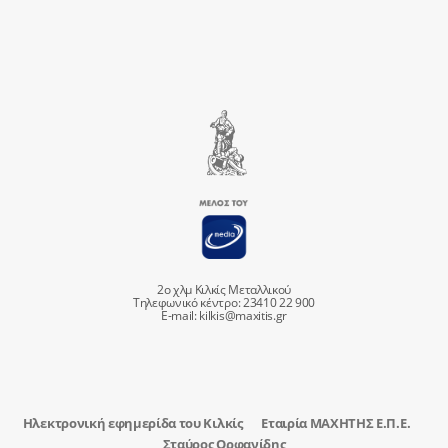
2ο χλμ Κιλκίς Μεταλλικού
Τηλεφωνικό κέντρο: 23410 22 900
E-mail:
kilkis@maxitis.gr
Ηλεκτρονική εφημερίδα του Κιλκίς
Εταιρία ΜΑΧΗΤΗΣ Ε.Π.Ε.
Σταύρος Ορφανίδης