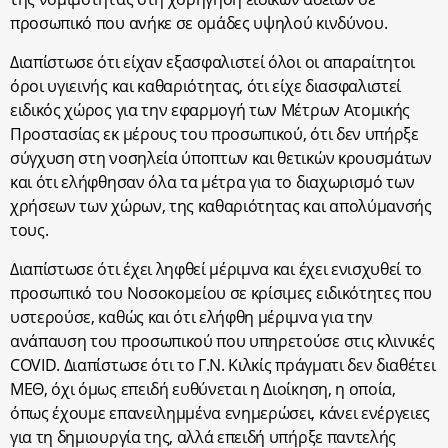
προσωπικό που ανήκε σε ομάδες υψηλού κινδύνου.
Διαπίστωσε ότι είχαν εξασφαλιστεί όλοι οι απαραίτητοι
όροι υγιεινής και καθαριότητας, ότι είχε διασφαλιστεί
ειδικός χώρος για την εφαρμογή των Μέτρων Ατομικής
Προστασίας εκ μέρους του προσωπικού, ότι δεν υπήρξε
σύγχυση στη νοσηλεία ύποπτων και θετικών κρουσμάτων
και ότι ελήφθησαν όλα τα μέτρα για το διαχωρισμό των
χρήσεων των χώρων, της καθαριότητας και απολύμανσής
τους.
Διαπίστωσε ότι έχει ληφθεί μέριμνα και έχει ενισχυθεί το
προσωπικό του Νοσοκομείου σε κρίσιμες ειδικότητες που
υστερούσε, καθώς και ότι ελήφθη μέριμνα για την
ανάπαυση του προσωπικού που υπηρετούσε στις κλινικές
COVID. Διαπίστωσε ότι το Γ.Ν. Κιλκίς πράγματι δεν διαθέτει
ΜΕΘ, όχι όμως επειδή ευθύνεται η Διοίκηση, η οποία,
όπως έχουμε επανειλημμένα ενημερώσει, κάνει ενέργειες
για τη δημιουργία της, αλλά επειδή υπήρξε παντελής