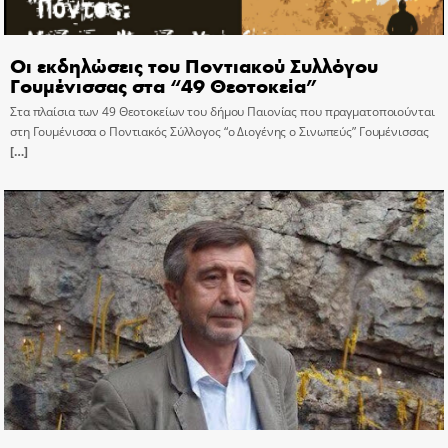
Οι εκδηλώσεις του Ποντιακού Συλλόγου
Γουμένισσας στα “49 Θεοτοκεία”
Στα πλαίσια των 49 Θεοτοκείων του δήμου Παιονίας που πραγματοποιούνται
στη Γουμένισσα ο Ποντιακός Σύλλογος “ο Διογένης ο Σινωπεύς” Γουμένισσας
[…]