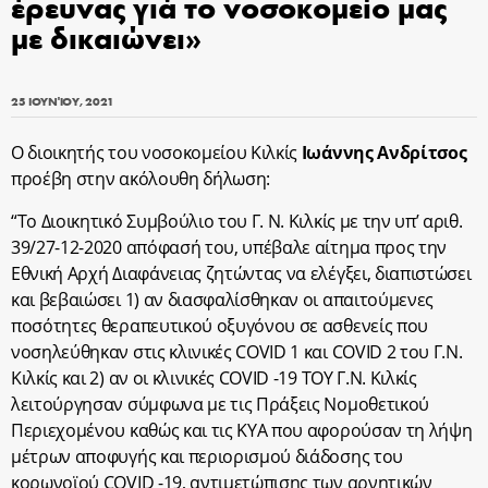
έρευνας γιά το νοσοκομείο μας
με δικαιώνει»
25 ΙΟΥΝΊΟΥ, 2021
Ο διοικητής του νοσοκομείου Κιλκίς
Ιωάννης Ανδρίτσος
προέβη στην ακόλουθη δήλωση:
“Το Διοικητικό Συμβούλιο του Γ. Ν. Κιλκίς με την υπ’ αριθ.
39/27-12-2020 απόφασή του, υπέβαλε αίτημα προς την
Εθνική Αρχή Διαφάνειας ζητώντας να ελέγξει, διαπιστώσει
και βεβαιώσει 1) αν διασφαλίσθηκαν οι απαιτούμενες
ποσότητες θεραπευτικού οξυγόνου σε ασθενείς που
νοσηλεύθηκαν στις κλινικές COVID 1 και COVID 2 του Γ.Ν.
Κιλκίς και 2) αν οι κλινικές COVID -19 ΤΟΥ Γ.Ν. Κιλκίς
λειτούργησαν σύμφωνα με τις Πράξεις Νομοθετικού
Περιεχομένου καθώς και τις ΚΥΑ που αφορούσαν τη λήψη
μέτρων αποφυγής και περιορισμού διάδοσης του
κορωνοϊού COVID -19, αντιμετώπισης των αρνητικών