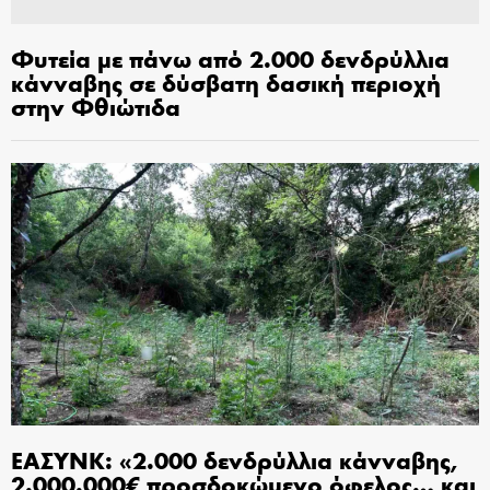
Φυτεία με πάνω από 2.000 δενδρύλλια
κάνναβης σε δύσβατη δασική περιοχή
στην Φθιώτιδα
ΕΑΣΥΝΚ: «2.000 δενδρύλλια κάνναβης,
2.000.000€ προσδοκώμενο όφελος… και