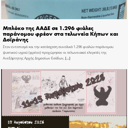
Μπλόκο της ΑΑΔΕ σε 1.296 φιάλες
παράνομου φρέον στα τελωνεία Κήπων και
Δοϊράνης
Στον εντοπισμό και την κατάσχεση συνολικά 1.296 φιαλών παράνομου
ψυκτικού υγρού (φρέον) προχώρησαν οι τελωνειακοί ελεγκτές της
Ανεξάρτητης Αρχής Δημοσίων Εσόδων,
[…]