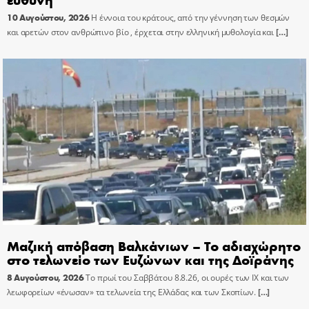
10 Αυγούστου, 2026
Η έννοια του κράτους, από την γέννηση των θεσμών
και αρετών στον ανθρώπινο βίο , έρχεται στην ελληνική μυθολογία και
[…]
Μαζική απόβαση Βαλκάνιων – Το αδιαχώρητο
στο τελωνείο των Ευζώνων και της Δοϊράνης
8 Αυγούστου, 2026
Το πρωί του Σαββάτου 8.8.26, οι ουρές των ΙΧ και των
λεωφορείων «ένωσαν» τα τελωνεία της Ελλάδας και των Σκοπίων.
[…]