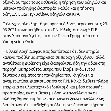
οξυγόνου προς τους ασθενείς, η τήρηση των οδηγιών και
μέτρων πρόληψης διασποράς, καθώς και η τήρηση
οδηγιών ΕΟΔΥ, εγκυκλίων, οδηγιών και ΚΥΑ.
Ο έλεγχος ολοκληρώθηκε πριν από λίγες μέρες και στις 23-
06-2021 κοινοποιήθηκε στο Γ.Ν. Κιλκίς, στην 4η Υ.Π.Ε.,
στον Υπουργό Υγείας και στον Γενικό Γραμματέα του
Υπουργείου Υγείας.
Η Εθνική Αρχή Διαφάνειας διαπίστωσε ότι δεν υπήρξε
κανένα πρόβλημα επάρκειας σε παροχή οξυγόνου, αλλά
αντιθέτως η Διοίκηση είχε διασφαλίσει ήδη την αδιάκοπη
παροχή, με πρόσθετα μέτρα που έλαβε, ενόψει του
δεύτερου κύματος της πανδημίας που κλήθηκε να
αντιμετωπίσει. Διαπίστωσε ότι το Γ.Ν. Κιλκίς διέθετε πλήρη
επάρκεια σε υλικοτεχνικό εξοπλισμό και μέσα ατομικής
προστασίας, εν αντιθέσει με όσα καταγγέλλονταν σε
πλήθος δημοσιευμάτων και συνεντεύξεων πανελληνίως.
Διαπίστωσε ότι επεδείχθη απόλυτη συνέπεια και τήρηση
της νομιμότητας στη χορήγηση ειδικών αδειών σε