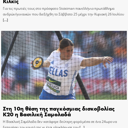
Κιλκίς
Για τις πρωτιές τους στο πρόσφατο Stoiximan πανελλήνιο πρωτάθλημα
ανδρών/γυναικών που διεξήχθη το Σάββατο 25 μέχρι την Κυριακή 26 Ιουλίου
[…]
Στη 10η θέση της παγκόσμιας δισκοβολίας
Κ20 η Βασιλική Σαμολαδά
Η Βασιλική Σαμόλαδα δεν κατάφερε δεύτερη φορά μέσα σε ένα 24ωρο να
ξεπεράσει τον εαυτό της κι έτσι ολοκλήρωσε τον
[…]