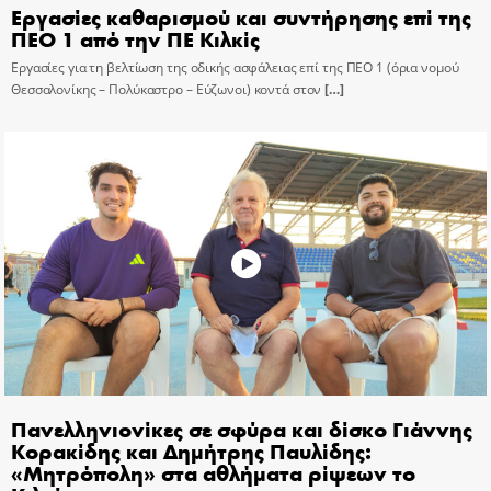
Εργασίες καθαρισμού και συντήρησης επί της
ΠΕΟ 1 από την ΠΕ Κιλκίς
Εργασίες για τη βελτίωση της οδικής ασφάλειας επί της ΠΕΟ 1 (όρια νομού
Θεσσαλονίκης – Πολύκαστρο – Εύζωνοι) κοντά στον
[…]
Πανελληνιονίκες σε σφύρα και δίσκο Γιάννης
Κορακίδης και Δημήτρης Παυλίδης:
«Μητρόπολη» στα αθλήματα ρίψεων το