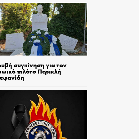
ουβή συγκίνηση για τον
ρωικό πιλότο Περικλή
τεφανίδη