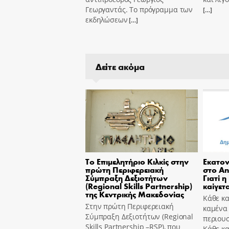
Γεωργαντάς. Το πρόγραμμα των
[…]
εκδηλώσεων
[…]
Δείτε ακόμα
Το Επιμελητήριο Κιλκίς στην
Εκατον
πρώτη Περιφερειακή
στο An
Σύμπραξη Δεξιοτήτων
Γιατί η
(Regional Skills Partnership)
καίγετα
της Κεντρικής Μακεδονίας
Κάθε κα
Στην πρώτη Περιφερειακή
καμένα
Σύμπραξη Δεξιοτήτων (Regional
περιουσ
Skills Partnership –RSP), που
Κάθε κ