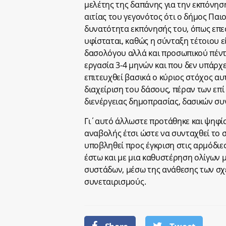
μελέτης της δαπάνης για την εκπόνηση
αιτίας του γεγονότος ότι ο δήμος Παι
δυνατότητα εκπόνησής του, όπως επεσ
υφίσταται, καθώς η σύνταξη τέτοιου ε
δασολόγου αλλά και προσωπικού πέντε
εργασία 3-4 μηνών και που δεν υπάρχε
επιτευχθεί βασικά ο κύριος στόχος αυτ
διαχείριση του δάσους, πέραν των επ
διενέργειας δημοπρασίας, δασικών συ
Γι΄αυτό άλλωστε προτάθηκε και ψηφίσ
αναβολής έτσι ώστε να συνταχθεί το 
υποβληθεί προς έγκριση στις αρμόδιες
έστω και με μια καθυστέρηση ολίγων 
συστάδων, μέσω της ανάθεσης των σχ
συνεταιρισμούς.