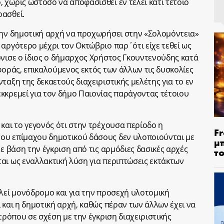
 χωρίς ωστόσο να αποφασισθεί εν τέλει κάτι τέτοιο
ρασθεί.
την δημοτική αρχή να προχωρήσει στην «Σολομόντεια»
 αργότερο μέχρι τον Οκτώβριο παρ΄ότι είχε τεθεί ως
όνισε ο ίδιος ο δήμαρχος Χρήστος Γκουντενούδης κατά
φοράς, επικαλούμενος εκτός των άλλων τις δυσκολίες
ταξη της δεκαετούς διαχειριστικής μελέτης για το εν
κκρεμεί για τον δήμο Παιονίας παράγοντας τέτοιου
και το γεγονός ότι στην τρέχουσα περίοδο η
Fr
ου επίμαχου δημοτικού δάσους δεν υλοποιούνται με
μ
με βάση την έγκριση από τις αρμόδιες δασικές αρχές
τ
αι ως εναλλακτική λύση για περιπτώσεις εκτάκτων
ελεί μονόδρομο και για την προσεχή υλοτομική
 και η δημοτική αρχή, καθώς πέραν των άλλων έχει να
ιτρόπου σε σχέση με την έγκριση διαχειριστικής