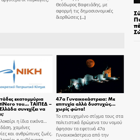
Θεόδωρος Βαφειάδης, με
αφορμή τις δημοσιονομικές
Σ
διορθώσεις
[…]
Π
π
Σ
τάδες εκατομμύρια
47α Γυναικοκάστρεια: Με
tiNero του… ΤΑΙΠΕΔ –
επιτυχία αλλά δυστυχώς…
 Ελλάδα συνεχίζει να
χωρίς φώτα!
ι;
Το επιτυχημένο στίγμα τους στα
λοκαίρι η ίδια εικόνα…
πολιτιστικά δρώμενα του νομού
 δάση, χαμένες
άφησαν τα εφετινά 47α
ίες και ανθρώπινες ζωές.
Γυναικοκάστρεια από την
αλοκαίρι η κυβέρνηση