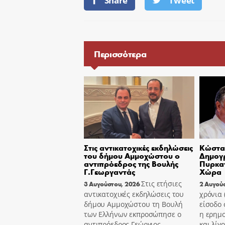
Share
Tweet
Περισσότερα
Στις αντικατοχικές εκδηλώσεις
Κώστας
του δήμου Αμμοχώστου ο
Δημογ
αντιπρόεδρος της Βουλής
Πυρκαγ
Γ.Γεωργαντάς
Χώρα
Στις ετήσιες
3 Αυγούστου, 2026
2 Αυγού
αντικατοχικές εκδηλώσεις του
χρόνια
δήμου Αμμοχώστου τη Βουλή
είσοδο 
των Ελλήνων εκπροσώπησε ο
η ερημ
αντιπρόεδρος Γεώργιος
και λίγ