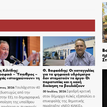
Β
η
Σ
 Κιλτίδης:
Θ. Βαφειάδης: Οι καταγγελίες
ραφικό – Ύπαιθρος –
για τα ψηφιακά υδρόμετρα
ιές «στοιχειώνουν» τη
δεν σταματούν τα έργα- Οι
παρατυπίες και η κακή
διοίκηση τα βουλιάζουν
Τουλάχιστον 40
στου, 2026
Σφοδρή κριτική
30 Ιουλίου, 2026
 (δυστυχώς από την
στον δήμαρχο Κιλκίς εξαπολύει ο
στην ΕΕ), το δημογραφικό,
επικεφαλής της δημοτικής
οποίηση της υπαίθρου
παράταξης «ΝΕΟ ΚΙΛΚΙΣ»,
ο αργότερα οι πυρκαγιές,