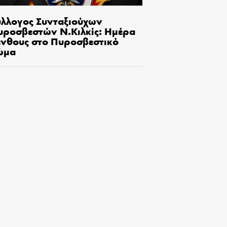
ύλλογος Συνταξιούχων
υροσβεστών Ν.Κιλκίς: Ημέρα
ένθους στο Πυροσβεστικό
ώμα