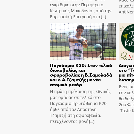
εγκρίθηκε στην Περιφέρεια
επικαλε
Κεντρικής Μακεδονίας από την
AntiNer
Ευρωπαϊκή Επιτροπή στο
[…]
Παγκόσμιο Κ20: Στον τελικό
Διαγων
δισκοβολίας και
στο “T
σφυροβολίας η Β.Σαμολαδά
μια πίτ
και ο Α.Τζαμτζής με νέα
διασημ
ατομικά ρεκόρ
Ένας μο
Η πρώτη πρόκριση της εθνικής
την καλ
μας ομάδας σε τελικό στο
θα διεξ
Παγκόσμιο Πρωτάθλημα Κ20
2ου Φε
ήρθε από τον Αποστόλη
“Taste K
Τζαμτζή στη σφυροβολία,
πετυχένοντας βολή
[…]