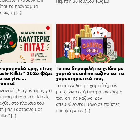
Πέμπτη 30 Ιουλίου εώς
[…]
ίται το πρόγραμμα
o ως τη
[…]
ισμός καλύτερης πίτας
Τα πιο δημοφιλή παιχνίδια με
aste Kilkis” 2026 Φέρε
χαρτιά σε online καζίνο και τα
α και γίνε …
χαρακτηριστικά τους
όπιτα!
Τα παιχνίδια με χαρτιά έχουν
ναδικός διαγωνισμός για
μια ξεχωριστή θέση στον κόσμο
ύτερη πίτα στο ν. Κιλκίς
των online καζίνο. Δεν
αχθεί στο πλαίσιο του
απευθύνονται μόνο σε παίκτες
στιβάλ Γαστρονομίας
που ψάχνουν
[…]
ilkis”
[…]