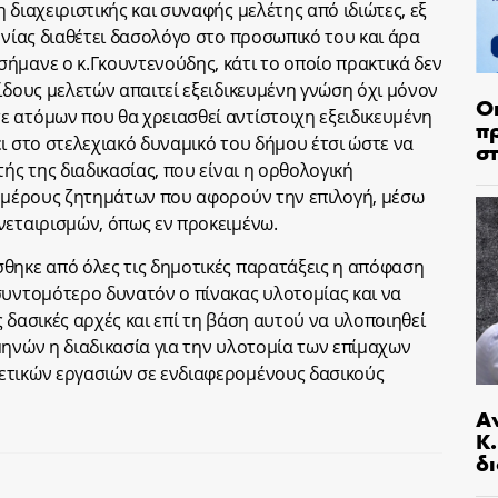
 διαχειριστικής και συναφής μελέτης από ιδιώτες, εξ
ονίας διαθέτει δασολόγο στο προσωπικό του και άρα
ήμανε ο κ.Γκουντενούδης, κάτι το οποίο πρακτικά δεν
ίδους μελετών απαιτεί εξειδικευμένη γνώση όχι μόνον
Ο
 ατόμων που θα χρειασθεί αντίστοιχη εξειδικευμένη
π
ι στο στελεχιακό δυναμικό του δήμου έτσι ώστε να
σ
ής της διαδικασίας, που είναι η ορθολογική
ί μέρους ζητημάτων που αφορούν την επιλογή, μέσω
νεταιρισμών, όπως εν προκειμένω.
θηκε από όλες τις δημοτικές παρατάξεις η απόφαση
συντομότερο δυνατόν ο πίνακας υλοτομίας και να
 δασικές αρχές και επί τη βάση αυτού να υλοποιηθεί
μηνών η διαδικασία για την υλοτομία των επίμαχων
ετικών εργασιών σε ενδιαφερομένους δασικούς
Α
Κ
δι