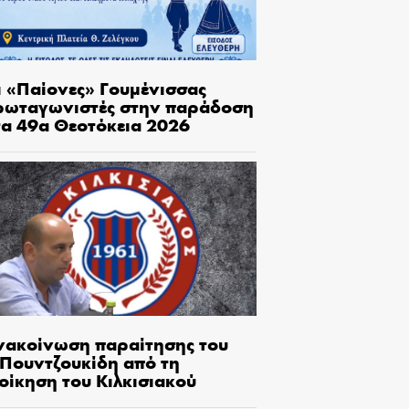
ι «Παίονες» Γουμένισσας
ρωταγωνιστές στην παράδοση
τα 49α Θεοτόκεια 2026
νακοίνωση παραίτησης του
.Πουντζουκίδη από τη
οίκηση του Κιλκισιακού