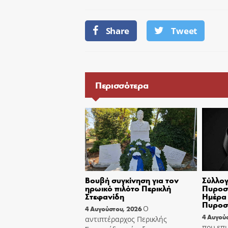
Share
Tweet
Περισσότερα
Βουβή συγκίνηση για τον
Σύλλογ
ηρωικό πιλότο Περικλή
Πυροσβ
Στεφανίδη
Ημέρα 
Πυροσ
Ο
4 Αυγούστου, 2026
4 Αυγού
αντιπτέραρχος Περικλής
που επι