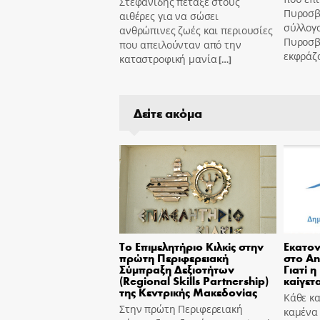
Στεφανίδης πέταξε στους
Πυροσβ
αιθέρες για να σώσει
σύλλογ
ανθρώπινες ζωές και περιουσίες
Πυροσβ
που απειλούνταν από την
εκφράζ
καταστροφική μανία
[…]
Δείτε ακόμα
Το Επιμελητήριο Κιλκίς στην
Εκατον
πρώτη Περιφερειακή
στο An
Σύμπραξη Δεξιοτήτων
Γιατί η
(Regional Skills Partnership)
καίγετα
της Κεντρικής Μακεδονίας
Κάθε κα
Στην πρώτη Περιφερειακή
καμένα