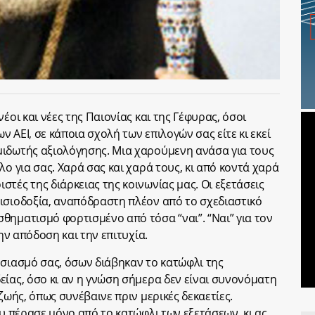
έοι και νέες της Παιονίας και της Γέφυρας, όσοι
ν ΑΕΙ, σε κάποια σχολή των επιλογών σας είτε κι εκεί
μιδωτής αξιολόγησης. Μια χαρούμενη ανάσα για τους
λο για σας. Χαρά σας και χαρά τους, κι από κοντά χαρά
τές της διάρκειας της κοινωνίας μας. Οι εξετάσεις
ισιοδοξία, αναπόδραστη πλέον από το σχεδιαστικό
θηματισμό φορτισμένο από τόσα “ναι”. “Ναι” για τον
την απόδοση και την επιτυχία.
υσιασμό σας, όσων διάβηκαν το κατώφλι της
είας, όσο κι αν η γνώση σήμερα δεν είναι συνονόματη
ζωής, όπως συνέβαινε πριν μερικές δεκαετίες.
ου πέρασε μόνο από το κατώφλι των εξετάσεων, κι ας