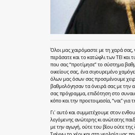
Όλοι μας χαιρόμαστε με τη χαρά σας, ν
περάσατε και το κατώφλι των ΤΕΙ και τω
που σας “προτίμησε” το σύστημα βαθ
οικείους σας, ένα σιγουρεμένο χαμόγε
όλων μας όσων σας προσμένουμε χειρισ
βαθμολόγησαν τα όνειρά σας με την α
σας πρόγραμμα, επιδότηση στο συναισ
κόπο και την προετοιμασία, “ναι” για 
Γι᾽ αυτό και συμμετέχουμε στον ενθο
λεγόμενης ανώτερης κι ανώτατης παιδ
με την αγωγή, ούτε του βίου ούτε της 
Σφίγγω το χέρι και στη νεολαία μας π