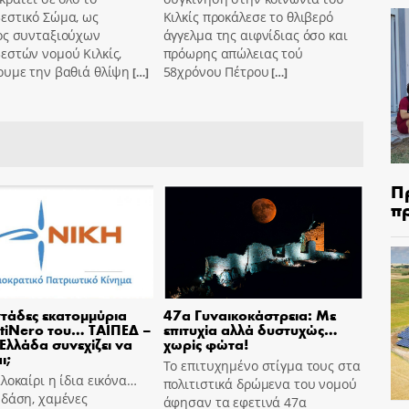
εστικό Σώμα, ως
Κιλκίς προκάλεσε το θλιβερό
ος συνταξιούχων
άγγελμα της αιφνίδιας όσο και
εστών νομού Κιλκίς,
πρόωρης απώλειας τού
ουμε την βαθιά θλίψη
58χρόνου Πέτρου
[…]
[…]
Π
π
τάδες εκατομμύρια
47α Γυναικοκάστρεια: Με
tiNero του… ΤΑΙΠΕΔ –
επιτυχία αλλά δυστυχώς…
 Ελλάδα συνεχίζει να
χωρίς φώτα!
ι;
Το επιτυχημένο στίγμα τους στα
λοκαίρι η ίδια εικόνα…
πολιτιστικά δρώμενα του νομού
 δάση, χαμένες
άφησαν τα εφετινά 47α