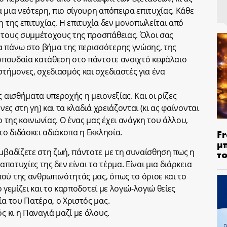
 μια νεότερη, πιο σίγουρη απόπειρα επιτυχίας. Κάθε
η της επιτυχίας. Η επιτυχία δεν μονοπωλείται από
 τους συμμέτοχους της προσπάθειας. Όλοι σας
α πάνω στο βήμα της περισσότερης γνώσης, της
ι σπουδαία κατάθεση στο πάντοτε ανοιχτό κεφάλαιο
στήμονες, σχεδιασμός και σχεδιαστές για ένα
 αισθήματα υπεροχής η μειονεξίας. Και οι ρίζες
νες στη γη) και τα κλαδιά χρειάζονται (κι ας φαίνονται
ο της κοινωνίας. Ο ένας μας έχει ανάγκη του άλλου,
Fr
το διδάσκει αδιάκοπα η Εκκλησία.
μ
υμβαδίζετε στη ζωή, πάντοτε με τη συναίσθηση πως η
τ
αποτυχίες της δεν είναι το τέρμα. Είναι μια διάρκεια
ού της ανθρωπινότητάς μας, όπως το όρισε και το
το γεμίζει και το καρποδοτεί με λογιώ-λογιώ θείες
ία του Πατέρα, ο Χριστός μας.
ς κι η Παναγιά μαζί με όλους.