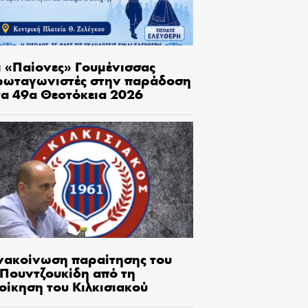
ι «Παίονες» Γουμένισσας
ρωταγωνιστές στην παράδοση
τα 49α Θεοτόκεια 2026
νακοίνωση παραίτησης του
.Πουντζουκίδη από τη
οίκηση του Κιλκισιακού