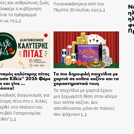
ίες και ανθρώπινες ζωές.
Γυναικοκάστρεια από την
Ν
αλοκαίρι η κυβέρνηση
Πέμπτη 30 Ιουλίου εώς
[…]
η
ίται το πρόγραμμα
ηλ
o ως τη
[…]
φ
Π
ισμός καλύτερης πίτας
Τα πιο δημοφιλή παιχνίδια με
aste Kilkis” 2026 Φέρε
χαρτιά σε online καζίνο και τα
α και γίνε …
χαρακτηριστικά τους
όπιτα!
Τα παιχνίδια με χαρτιά έχουν
ναδικός διαγωνισμός για
μια ξεχωριστή θέση στον κόσμο
ύτερη πίτα στο ν. Κιλκίς
των online καζίνο. Δεν
αχθεί στο πλαίσιο του
απευθύνονται μόνο σε παίκτες
στιβάλ Γαστρονομίας
που ψάχνουν
[…]
ilkis”
[…]