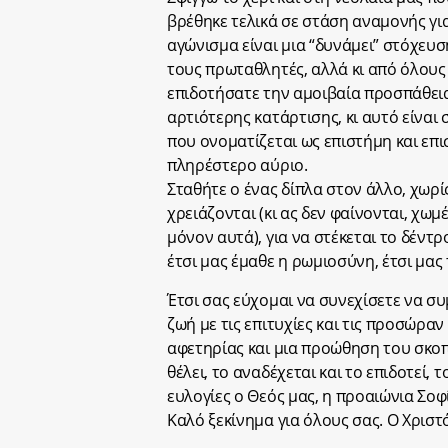
βρέθηκε τελικά σε στάση αναμονής για
αγώνισμα είναι μια “δυνάμει” στόχευσ
τους πρωταθλητές, αλλά κι από όλους
επιδοτήσατε την αμοιβαία προσπάθει
αρτιότερης κατάρτισης, κι αυτό είνα
που ονοματίζεται ως επιστήμη και επι
πληρέστερο αύριο.
Σταθήτε ο ένας δίπλα στον άλλο, χωρίς
χρειάζονται (κι ας δεν φαίνονται, χωμέ
μόνον αυτά), για να στέκεται το δέντρ
έτσι μας έμαθε η ρωμιοσύνη, έτσι μας 
Έτσι σας εύχομαι να συνεχίσετε να σ
ζωή με τις επιτυχίες και τις προσώραν 
αφετηρίας και μια προώθηση του σκοπ
θέλει, το αναδέχεται και το επιδοτεί, 
ευλογίες ο Θεός μας, η προαιώνια Σοφ
Καλό ξεκίνημα για όλους σας. Ο Χριστό