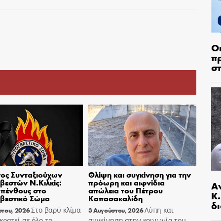
Ο
π
σ
ος Συνταξιούχων
Θλίψη και συγκίνηση για την
εστών Ν.Κιλκίς:
πρόωρη και αιφνίδια
Α
πένθους στο
απώλεια του Πέτρου
Κ
βεστικό Σώμα
Καπασακαλίδη
δι
Στο βαρύ κλίμα
Λύπη και
στου, 2026
3 Αυγούστου, 2026
κρατεί σε όλο το
συγκίνηση στην κοινωνία του