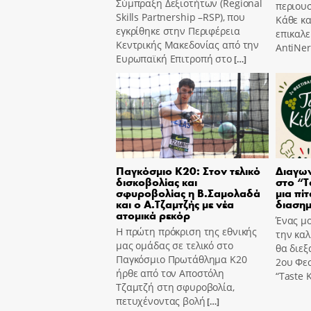
Σύμπραξη Δεξιοτήτων (Regional
περιουσ
Skills Partnership –RSP), που
Κάθε κ
εγκρίθηκε στην Περιφέρεια
επικαλε
Κεντρικής Μακεδονίας από την
AntiNer
Ευρωπαϊκή Επιτροπή στο
[…]
Παγκόσμιο Κ20: Στον τελικό
Διαγων
δισκοβολίας και
στο “T
σφυροβολίας η Β.Σαμολαδά
μια πίτ
και ο Α.Τζαμτζής με νέα
διασημ
ατομικά ρεκόρ
Ένας μο
Η πρώτη πρόκριση της εθνικής
την καλ
μας ομάδας σε τελικό στο
θα διεξ
Παγκόσμιο Πρωτάθλημα Κ20
2ου Φε
ήρθε από τον Αποστόλη
“Taste K
Τζαμτζή στη σφυροβολία,
πετυχένοντας βολή
[…]