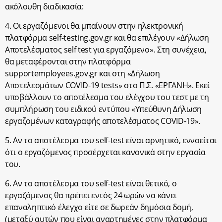
ακόλουθη διαδικασία:
4. Οι εργαζόμενοι θα μπαίνουν στην ηλεκτρονική
πλατφόρμα self-testing.gov.gr και θα επιλέγουν «Δήλωση
Αποτελέσματος self test για εργαζόμενο». Στη συνέχεια,
θα μεταφέρονται στην πλατφόρμα
supportemployees.gov.gr και στη «Δήλωση
Αποτελεσμάτων COVID-19 tests» στο Π.Σ. «ΕΡΓΑΝΗ». Εκεί
υποβάλλουν το αποτέλεσμα του ελέγχου του τεστ με τη
συμπλήρωση του ειδικού εντύπου «Υπεύθυνη Δήλωση
εργαζομένων καταγραφής αποτελέσματος COVID-19».
5. Αν το αποτέλεσμα του self-test είναι αρνητικό, εννοείται
ότι ο εργαζόμενος προσέρχεται κανονικά στην εργασία
του.
6. Αν το αποτέλεσμα του self-test είναι θετικό, ο
εργαζόμενος θα πρέπει εντός 24 ωρών να κάνει
επαναληπτικό έλεγχο είτε σε δωρεάν δημόσια δομή,
(μεταξύ αυτών που είναι αναρτημένες στην πλατφόρμα