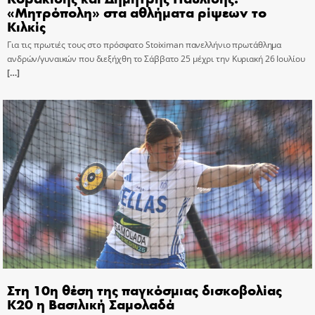
«Μητρόπολη» στα αθλήματα ρίψεων το
Κιλκίς
Για τις πρωτιές τους στο πρόσφατο Stoiximan πανελλήνιο πρωτάθλημα
ανδρών/γυναικών που διεξήχθη το Σάββατο 25 μέχρι την Κυριακή 26 Ιουλίου
[…]
Στη 10η θέση της παγκόσμιας δισκοβολίας
Κ20 η Βασιλική Σαμολαδά