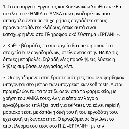
1. Το υπουργείο Εργασίας και Κοινωνικών Υποθέσεων θα
στείλει στην ΗΔΙΚΑ τα ΑΜΚΑ των εργαζομένων που
απασχολούνται σε επιχειρήσεις-εργοδότες στους
προαναφερθέντες κλάδους, όπως αυτά είναι
καταχωρημένα στο Πληροφοριακό Σύστημα «ΕΡΓΑΝΗ».
2. Κάθε εβδομάδα, το υπουργείο θα επικαιροποιεί τα
στοιχεία των εργαζομένων, στέλνοντας στην ΗΔΙΚΑ τις
όποιες μεταβολές, δηλαδή νέες προσλήψεις, λύσεις ή
λήξεις συμβάσεων εργασίας, κλπ.
3. Οι εργαζόμενοι στις δραστηριότητες που αναφέρθηκαν
υπάγονται στο μέτρο των υποχρεωτικών self-tests. Αυτοί
προμηθεύονται τα τεστ δωρεάν από το φαρμακείο, με
χρήση του ΑΜΚΑ τους. Αν για κάποιον λόγο ο
εργαζόμενος επιλέξει, αντί για self-test, να κάνει rapid ή
μοριακό τεστ, με δαπάνη δική του ή του εργοδότη του,
έχει αυτή τη δυνατότητα. Ο εργαζόμενος δηλώνει το
αποτέλεσμα του τεστ στο Π.Σ. «ΕΡΓΑΝΗ», με την