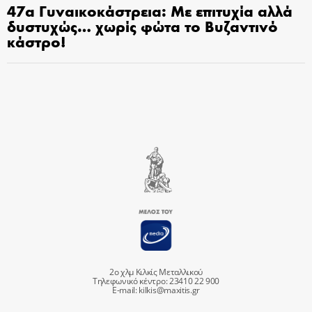
47α Γυναικοκάστρεια: Με επιτυχία αλλά
δυστυχώς… χωρίς φώτα το Βυζαντινό
κάστρο!
2ο χλμ Κιλκίς Μεταλλικού
Τηλεφωνικό κέντρο: 23410 22 900
E-mail:
kilkis@maxitis.gr