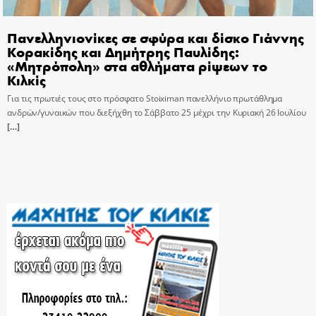
Πανελληνιονίκες σε σφύρα και δίσκο Γιάννης
Κορακίδης και Δημήτρης Παυλίδης:
«Μητρόπολη» στα αθλήματα ρίψεων το
Κιλκίς
Για τις πρωτιές τους στο πρόσφατο Stoiximan πανελλήνιο πρωτάθλημα
ανδρών/γυναικών που διεξήχθη το Σάββατο 25 μέχρι την Κυριακή 26 Ιουλίου
[…]