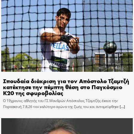
Σπουδαία διάκριση για τον Απόστολο Τζαμτζή
κατέκτησε την πέμπτη θέση στο Παγκόσμιο
Κ20 της σφυροβολίας
Ο 19χρονος αθλητής του ΓΣ Μανδρών Απόστολος Τζαμτζής έκανε την
Παρασκευή 7.8.26 τον καλύτερο αγώνα της ζωής του και ανταμείφθηκε
[…]