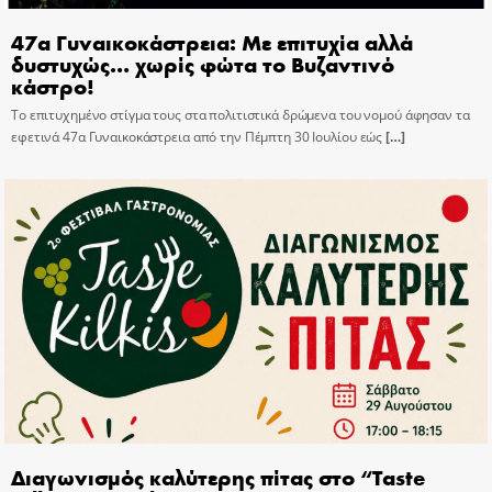
47α Γυναικοκάστρεια: Με επιτυχία αλλά
δυστυχώς… χωρίς φώτα το Βυζαντινό
κάστρο!
Το επιτυχημένο στίγμα τους στα πολιτιστικά δρώμενα του νομού άφησαν τα
εφετινά 47α Γυναικοκάστρεια από την Πέμπτη 30 Ιουλίου εώς
[…]
Διαγωνισμός καλύτερης πίτας στο “Taste