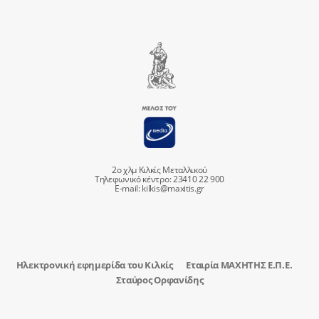
2ο χλμ Κιλκίς Μεταλλικού
Τηλεφωνικό κέντρο: 23410 22 900
E-mail:
kilkis@maxitis.gr
Ηλεκτρονική εφημερίδα του Κιλκίς
Εταιρία ΜΑΧΗΤΗΣ Ε.Π.Ε.
Σταύρος Ορφανίδης