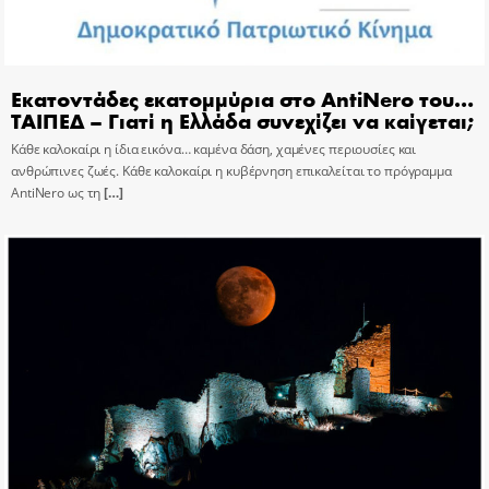
Εκατοντάδες εκατομμύρια στο AntiNero του…
ΤΑΙΠΕΔ – Γιατί η Ελλάδα συνεχίζει να καίγεται;
Κάθε καλοκαίρι η ίδια εικόνα… καμένα δάση, χαμένες περιουσίες και
ανθρώπινες ζωές. Κάθε καλοκαίρι η κυβέρνηση επικαλείται το πρόγραμμα
AntiNero ως τη
[…]