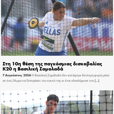
Στη 10η θέση της παγκόσμιας δισκοβολίας
Κ20 η Βασιλική Σαμολαδά
7 Αυγούστου, 2026
Η Βασιλική Σαμόλαδα δεν κατάφερε δεύτερη φορά μέσα
σε ένα 24ωρο να ξεπεράσει τον εαυτό της κι έτσι ολοκλήρωσε τον
[…]