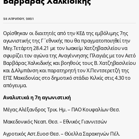
Βαρβάρας Χαλκιδικής
28 ΑΠΡΙΛΊΟΥ, 2021
Ορίσθηκαν οι διαιτητές από την ΚΕΔ της εμβόλιμης 7ης
αγωνιστικής της Γ΄εθνικής που θα πραγματοποιηθεί την
Μεγ.Τετάρτη 28.4.21 με τον Ιωακείμ Χατζηβασιλείου να
σφυρίζει τον αγώνα της Αναγέννησης Πλαγιάς με τον Αετό
Βαρβάρας Χαλκιδικής και βοηθούς τους Β. Χατζηβασιλείου
και Δ.Αλμπάνση και παρατηρητή τον Χ.Πεντσερετζή της
ΕΠΣ Μακεδονίας στο δημοτικό στάδιο Κιλκίς στις 4.30 το
απόγευμα.
Αναλυτικά η 7η αγωνιστική
Μέγας Αλέξανδρος Τρικ. Ημ. – ΠΑΟ Κουφαλίων Θεσ.
Μακεδονικός Νεαπ. Θεσ. – Εθνικός Γιαννιτσών
Αγροτικός Αστ.Ευοσ Θεσ. – Θύελλα Σαρακηνών Πέλ.