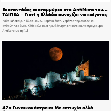
Εκατοντάδες εκατομμύρια στο AntiNero του…
ΤΑΙΠΕΔ – Γιατί η Ελλάδα συνεχίζει να καίγεται;
Κάθε καλοκαίρι η ίδια εικόνα… καμένα δάση, χαμένες περιουσίες και
ανθρώπινες ζωές. Κάθε καλοκαίρι η κυβέρνηση επικαλείται το πρόγραμμα
AntiNero ως τη
[…]
47α Γυναικοκάστρεια: Με επιτυχία αλλά