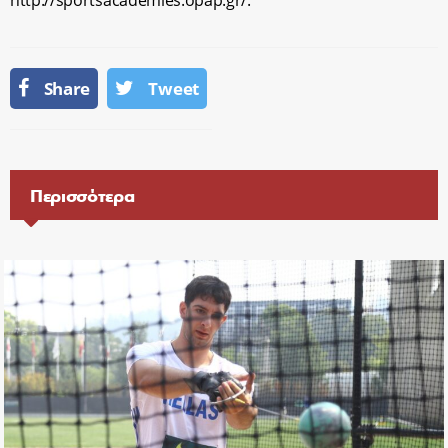
http://sportsacademies.opap.gr/.
Share
Tweet
Περισσότερα