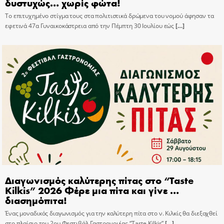
δυστυχώς… χωρίς φώτα!
Το επιτυχημένο στίγμα τους στα πολιτιστικά δρώμενα του νομού άφησαν τα
εφετινά 47α Γυναικοκάστρεια από την Πέμπτη 30 Ιουλίου εώς
[…]
Διαγωνισμός καλύτερης πίτας στο “Taste
Kilkis” 2026 Φέρε μια πίτα και γίνε …
διασημόπιτα!
Ένας μοναδικός διαγωνισμός για την καλύτερη πίτα στο ν. Κιλκίς θα διεξαχθεί
στο πλαίσιο του 2ου Φεστιβάλ Γαστρονομίας “Taste Kilkis”
[…]