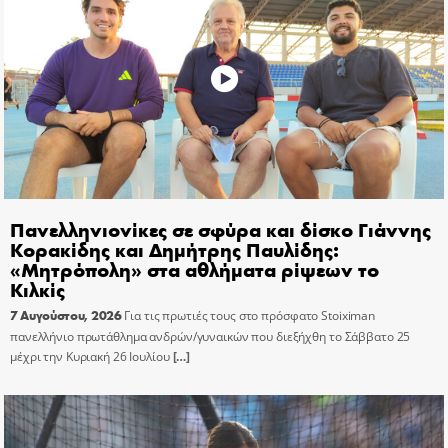
Πανελληνιονίκες σε σφύρα και δίσκο Γιάννης
Κορακίδης και Δημήτρης Παυλίδης:
«Μητρόπολη» στα αθλήματα ρίψεων το
Κιλκίς
7 Αυγούστου, 2026
Για τις πρωτιές τους στο πρόσφατο Stoiximan
πανελλήνιο πρωτάθλημα ανδρών/γυναικών που διεξήχθη το Σάββατο 25
μέχρι την Κυριακή 26 Ιουλίου
[…]