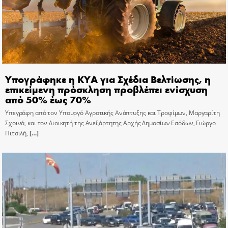
Υπογράφηκε η ΚΥΑ για Σχέδια Βελτίωσης, η
επικείμενη πρόσκληση προβλέπει ενίσχυση
από 50% έως 70%
Υπεγράφη από τον Υπουργό Αγροτικής Ανάπτυξης και Τροφίμων, Μαργαρίτη
Σχοινά, και τον Διοικητή της Ανεξάρτητης Αρχής Δημοσίων Εσόδων, Γιώργο
Πιτσιλή,
[…]