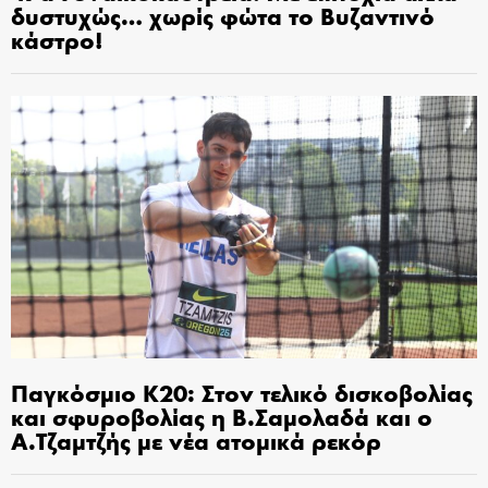
δυστυχώς… χωρίς φώτα το Βυζαντινό
κάστρο!
Παγκόσμιο Κ20: Στον τελικό δισκοβολίας
και σφυροβολίας η Β.Σαμολαδά και ο
Α.Τζαμτζής με νέα ατομικά ρεκόρ