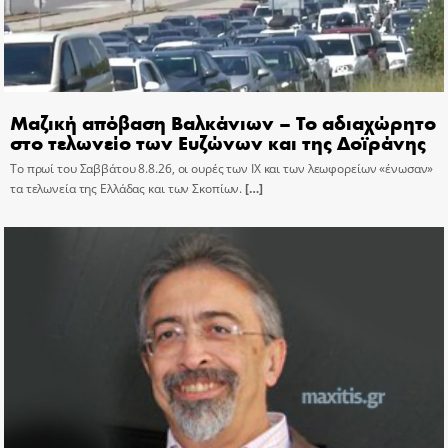
Μαζική απόβαση Βαλκάνιων – Το αδιαχώρητο
στο τελωνείο των Ευζώνων και της Δοϊράνης
Το πρωί του Σαββάτου 8.8.26, οι ουρές των ΙΧ και των λεωφορείων «ένωσαν»
τα τελωνεία της Ελλάδας και των Σκοπίων.
[…]