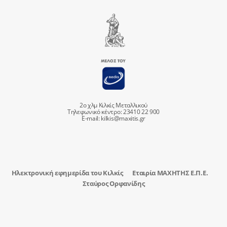
2ο χλμ Κιλκίς Μεταλλικού
Τηλεφωνικό κέντρο: 23410 22 900
E-mail:
kilkis@maxitis.gr
Ηλεκτρονική εφημερίδα του Κιλκίς
Εταιρία ΜΑΧΗΤΗΣ Ε.Π.Ε.
Σταύρος Ορφανίδης