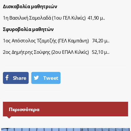
Δισκοβολία μαθητριών
1
η
Βασιλική Σαμολαδά (1
ου
ΓΕΛ Κιλκίς) 41,90 μ..
Σφυροβολία μαθητών
1
ος
Απόστολος Τζαμτζής (ΓΕΛ Καμπάνη) 74,20 μ..
2
ος
Δημήτρης Σούφης (2
ου
ΕΠΑΛ Κιλκίς) 52,10 μ..
Share
Tweet
Περισσότερα