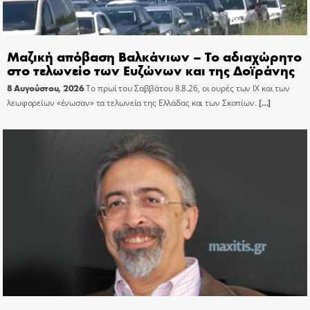
Μαζική απόβαση Βαλκάνιων – Το αδιαχώρητο
στο τελωνείο των Ευζώνων και της Δοϊράνης
8 Αυγούστου, 2026
Το πρωί του Σαββάτου 8.8.26, οι ουρές των ΙΧ και των
λεωφορείων «ένωσαν» τα τελωνεία της Ελλάδας και των Σκοπίων.
[…]