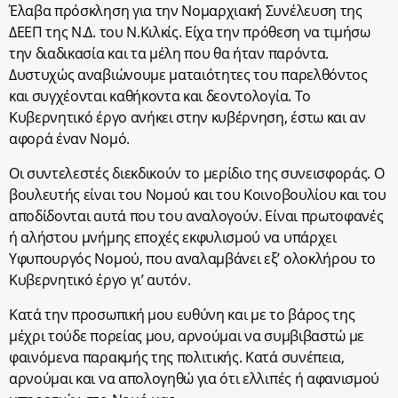
Έλαβα πρόσκληση για την Νομαρχιακή Συνέλευση της
ΔΕΕΠ της Ν.Δ. του Ν.Κιλκίς. Είχα την πρόθεση να τιμήσω
την διαδικασία και τα μέλη που θα ήταν παρόντα.
Δυστυχώς αναβιώνουμε ματαιότητες του παρελθόντος
και συγχέονται καθήκοντα και δεοντολογία. Το
Κυβερνητικό έργο ανήκει στην κυβέρνηση, έστω και αν
αφορά έναν Νομό.
Οι συντελεστές διεκδικούν το μερίδιο της συνεισφοράς. Ο
βουλευτής είναι του Νομού και του Κοινοβουλίου και του
αποδίδονται αυτά που του αναλογούν. Είναι πρωτοφανές
ή αλήστου μνήμης εποχές εκφυλισμού να υπάρχει
Υφυπουργός Νομού, που αναλαμβάνει εξ’ ολοκλήρου το
Κυβερνητικό έργο γι’ αυτόν.
Κατά την προσωπική μου ευθύνη και με το βάρος της
μέχρι τούδε πορείας μου, αρνούμαι να συμβιβαστώ με
φαινόμενα παρακμής της πολιτικής. Κατά συνέπεια,
αρνούμαι και να απολογηθώ για ότι ελλιπές ή αφανισμού