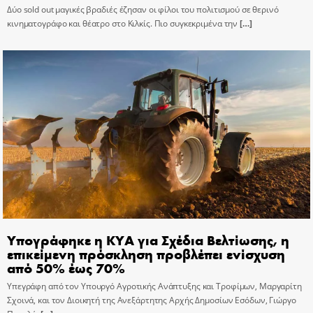
Δύο sold out μαγικές βραδιές έζησαν οι φίλοι του πολιτισμού σε θερινό
κινηματογράφο και θέατρο στο Κιλκίς. Πιο συγκεκριμένα την
[…]
Υπογράφηκε η ΚΥΑ για Σχέδια Βελτίωσης, η
επικείμενη πρόσκληση προβλέπει ενίσχυση
από 50% έως 70%
Υπεγράφη από τον Υπουργό Αγροτικής Ανάπτυξης και Τροφίμων, Μαργαρίτη
Σχοινά, και τον Διοικητή της Ανεξάρτητης Αρχής Δημοσίων Εσόδων, Γιώργο