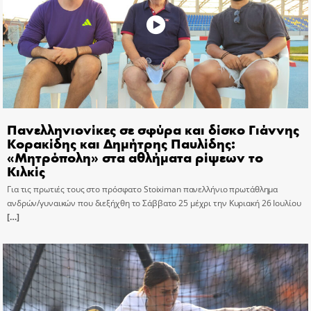
Πανελληνιονίκες σε σφύρα και δίσκο Γιάννης
Κορακίδης και Δημήτρης Παυλίδης:
«Μητρόπολη» στα αθλήματα ρίψεων το
Κιλκίς
Για τις πρωτιές τους στο πρόσφατο Stoiximan πανελλήνιο πρωτάθλημα
ανδρών/γυναικών που διεξήχθη το Σάββατο 25 μέχρι την Κυριακή 26 Ιουλίου
[…]