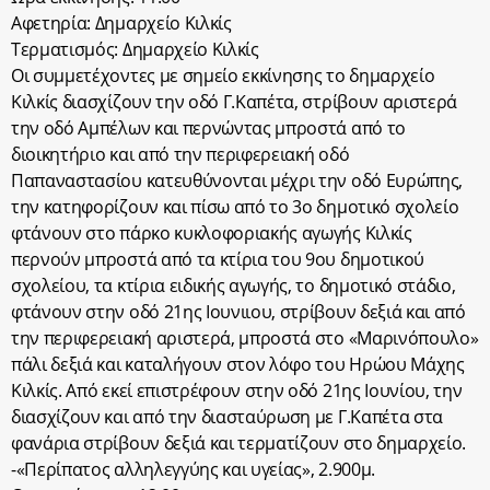
Αφετηρία: Δημαρχείο Κιλκίς
Τερματισμός: Δημαρχείο Κιλκίς
Oι συμμετέχοντες με σημείο εκκίνησης το δημαρχείο
Κιλκίς διασχίζουν την οδό Γ.Καπέτα, στρίβουν αριστερά
την οδό Αμπέλων και περνώντας μπροστά από το
διοικητήριο και από την περιφερειακή οδό
Παπαναστασίου κατευθύνονται μέχρι την οδό Ευρώπης,
την κατηφορίζουν και πίσω από το 3ο δημοτικό σχολείο
φτάνουν στο πάρκο κυκλοφοριακής αγωγής Κιλκίς
περνούν μπροστά από τα κτίρια του 9ου δημοτικού
σχολείου, τα κτίρια ειδικής αγωγής, το δημοτικό στάδιο,
φτάνουν στην οδό 21ης Ιουνιιου, στρίβουν δεξιά και από
την περιφερειακή αριστερά, μπροστά στο «Μαρινόπουλο»
πάλι δεξιά και καταλήγουν στον λόφο του Ηρώου Μάχης
Κιλκίς. Από εκεί επιστρέφουν στην οδό 21ης Ιουνίου, την
διασχίζουν και από την διασταύρωση με Γ.Καπέτα στα
φανάρια στρίβουν δεξιά και τερματίζουν στο δημαρχείο.
-«Περίπατος αλληλεγγύης και υγείας», 2.900μ.