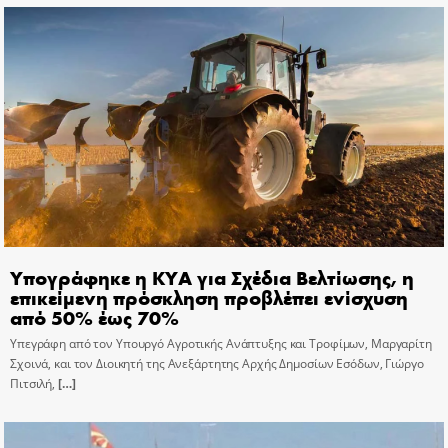
Υπογράφηκε η ΚΥΑ για Σχέδια Βελτίωσης, η
επικείμενη πρόσκληση προβλέπει ενίσχυση
από 50% έως 70%
Υπεγράφη από τον Υπουργό Αγροτικής Ανάπτυξης και Τροφίμων, Μαργαρίτη
Σχοινά, και τον Διοικητή της Ανεξάρτητης Αρχής Δημοσίων Εσόδων, Γιώργο
Πιτσιλή,
[…]