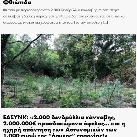
Φθιώτιδα
Φυτεία με περισσότερα από 2.000 δενδρύλλια κάνναβης εντοπίστηκε
σε δύσβατη δασική περιοχή στην Φθιώτιδα, που εκτείνονταν σε 6 ειδικά
διαμορφωμένα και εκχερσωμένα επίπεδα. Για την υπόθεση
[…]
ΕΑΣΥΝΚ: «2.000 δενδρύλλια κάνναβης,
2.000.000€ προσδοκώμενο όφελος… και η
ηχηρή απάντηση των Αστυνομικών των
1.000 ευρώ της “ήσυχης” επαρχίας!»