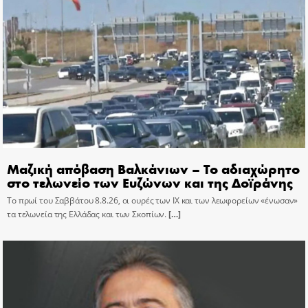
Μαζική απόβαση Βαλκάνιων – Το αδιαχώρητο
στο τελωνείο των Ευζώνων και της Δοϊράνης
Το πρωί του Σαββάτου 8.8.26, οι ουρές των ΙΧ και των λεωφορείων «ένωσαν»
τα τελωνεία της Ελλάδας και των Σκοπίων.
[…]