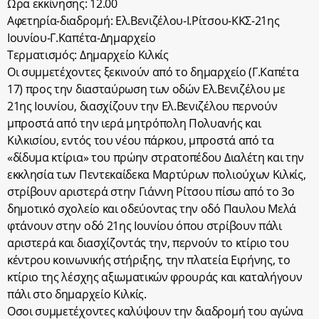
Ωρα εκκίνησης: 12.00
Αφετηρία-διαδρομή: Ελ.Βενιζέλου-Ι.Ρίτσου-ΚΚΣ-21ης
Ιουνίου-Γ.Καπέτα-Δημαρχείο
Τερματισμός: Δημαρχείο Κιλκίς
Οι συμμετέχοντες ξεκινούν από το δημαρχείο (Γ.Καπέτα
17) προς την διασταύρωση των οδών Ελ.Βενιζέλου με
21ης Ιουνίου, διασχίζουν την Ελ.Βενιζέλου περνούν
μπροστά από την ιερά μητρόπολη Πολυανής και
Κιλκισίου, εντός του νέου πάρκου, μπροστά από τα
«δίδυμα κτίρια» του πρώην στρατοπέδου Διαλέτη και την
εκκλησία των Πεντεκαίδεκα Μαρτύρων πολιούχων Κιλκίς,
στρίβουν αριστερά στην Γιάννη Ρίτσου πίσω από το 3ο
δημοτικό σχολείο και οδεύοντας την οδό Παυλου Μελά
φτάνουν στην οδό 21ης Ιουνίου όπου στρίβουν πάλι
αριστερά και διασχίζοντάς την, περνούν το κτίριο του
κέντρου κοινωνικής στήριξης, την πλατεία Ειρήνης, το
κτίριο της λέσχης αξιωματικών φρουράς και καταλήγουν
πάλι στο δημαρχείο Κιλκίς.
Οσοι συμμετέχοντες καλύψουν την διαδρομή του αγώνα