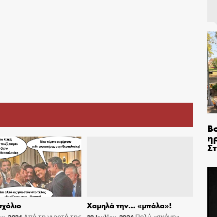
Β
η
Σ
χόλιο
Χαμηλά την… «μπάλα»!
Από τη γιορτή της
Πολύ «σκόνη»
ου, 2026
30 Ιουλίου, 2026