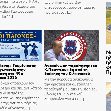
ύτερη πίτα στο ν. Κιλκίς
των online καζίνο. Δεν
αχθεί στο πλαίσιο του
απευθύνονται μόνο σε παίκτες
στιβάλ Γαστρονομίας
που ψάχνουν
[…]
ilkis”
[…]
Ν
η
ηλ
ίονες» Γουμένισσας
Ανακοίνωση παραίτησης του
φ
γωνιστές στην
Κ.Πουντζουκίδη από τη
Π
οση στα 49α
διοίκηση του Κιλκισιακού
κεια 2026
Με την παρούσα ανακοινώνω
όκεια αποτελούν τον
την οριστική και αμετάκλητη
ότερο και σημαντικότερο
παραίτησή μου από τη θέση του
τικό θεσμό της
μέλους του διοικητικού
σσας και της ευρύτερης
συμβουλίου του Α.Ο.
[…]
ς της αντιπεριφέρειας
 Κάθε Αύγουστο,
[…]