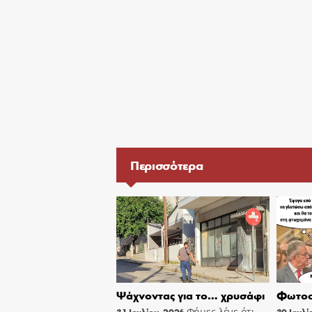
Περισσότερα
Ψάχνοντας για το… χρυσάφι
Φωτοσ
Φήμες λένε ότι
31 Ιουλίου, 2026
30 Ιουλί