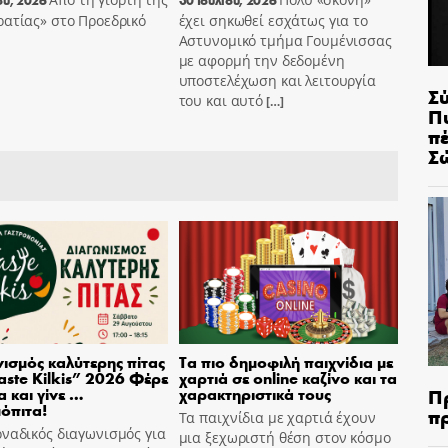
ατίας» στο Προεδρικό
έχει σηκωθεί εσχάτως για το
Αστυνομικό τμήμα Γουμένισσας
με αφορμή την δεδομένη
υποστελέχωση και λειτουργία
Σ
του και αυτό
[…]
Π
π
Σ
ισμός καλύτερης πίτας
Τα πιο δημοφιλή παιχνίδια με
aste Kilkis” 2026 Φέρε
χαρτιά σε online καζίνο και τα
Π
α και γίνε …
χαρακτηριστικά τους
όπιτα!
π
Τα παιχνίδια με χαρτιά έχουν
ναδικός διαγωνισμός για
μια ξεχωριστή θέση στον κόσμο