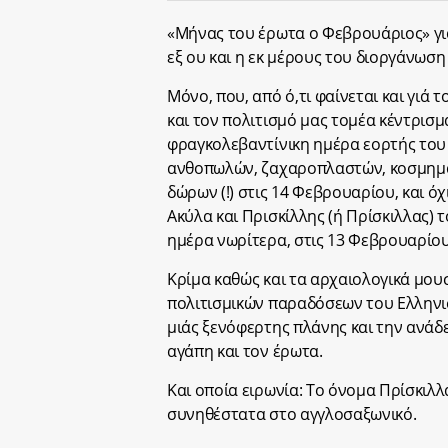
«Μήνας του έρωτα ο Φεβρουάριος» γι
εξ ου και η εκ μέρους του διοργάνωσ
Μόνο, που, από ό,τι φαίνεται και γιά 
και τον πολιτισμό μας τομέα κέντρισ
φραγκολεβαντίνικη ημέρα εορτής του
ανθοπωλών, ζαχαροπλαστών, κοσμημα
δώρων (!) στις 14 Φεβρουαρίου, και 
Ακύλα και Πρισκίλλης (ή Πρίσκιλλας) 
ημέρα νωρίτερα, στις 13 Φεβρουαρίου
Κρίμα καθώς και τα αρχαιολογικά μου
πολιτισμικών παραδόσεων του Ελλην
μιάς ξενόφερτης πλάνης και την ανάδ
αγάπη και τον έρωτα.
Και οποία ειρωνία: Το όνομα Πρίσκιλλ
συνηθέστατα στο αγγλοσαξωνικό.