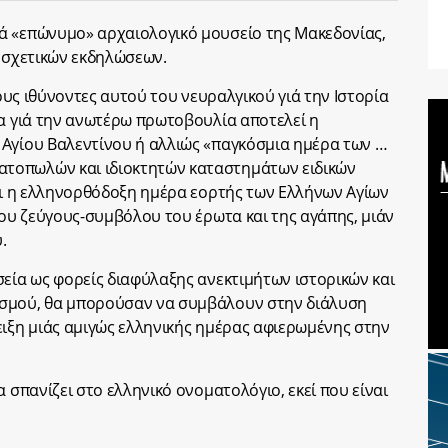
ά «επώνυμο» αρχαιολογικό μουσείο της Μακεδονίας,
η σχετικών εκδηλώσεων.
τους ιθύνοντες αυτού του νευραλγικού γιά την Ιστορία
μα γιά την ανωτέρω πρωτοβουλία αποτελεί η
 Αγίου Βαλεντίνου ή αλλιώς «παγκόσμια ημέρα των …
τοπωλών και ιδιοκτητών καταστημάτων ειδικών
όχι η ελληνορθόδοξη ημέρα εορτής των Ελλήνων Αγίων
του ζεύγους-συμβόλου του έρωτα και της αγάπης, μιάν
.
σεία ως φορείς διαφύλαξης ανεκτιμήτων ιστορικών και
ισμού, θα μπορούσαν να συμβάλουν στην διάλυση
ειξη μιάς αμιγώς ελληνικής ημέρας αφιερωμένης στην
α σπανίζει στο ελληνικό ονοματολόγιο, εκεί που είναι