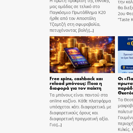
Η πρώτη πρόκριση της εθνικής
την καλ
μας ομάδας σε τελικό στο
θα διεξ
Παγκόσμιο Πρωτάθλημα Κ20
2ου Φε
ήρθε από τον Αποστόλη
“Taste K
Τζαμτζή στη σφυροβολία,
πετυχένοντας βολή
[…]
Free spins, cashback και
Οι «Πα
reload μπόνους: Ποια η
πρωτα
διαφορά για τον παίκτη
παράδ
Θεοτό
Τα μπόνους είναι παντού στα
Τα Θεοτ
online καζίνο. Κάθε πλατφόρμα
μακροβι
υπόσχεται κάτι διαφορετικό, με
πολιτισ
διαφορετικούς όρους και
Γουμένι
διαφορετική πραγματική αξία.
περιοχή
Για
[…]
Κιλκίς.