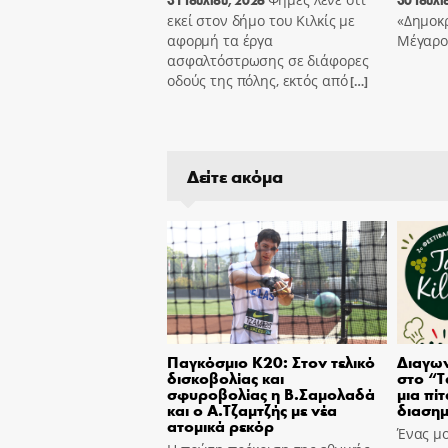
εκεί στον δήμο του Κιλκίς με
«Δημοκρ
αφορμή τα έργα
Μέγαρο
ασφαλτόστρωσης σε διάφορες
οδούς της πόλης, εκτός από
[…]
Δείτε ακόμα
Παγκόσμιο Κ20: Στον τελικό
Διαγων
δισκοβολίας και
στο “T
σφυροβολίας η Β.Σαμολαδά
μια πίτ
και ο Α.Τζαμτζής με νέα
διασημ
ατομικά ρεκόρ
Ένας μο