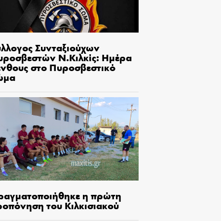
ύλλογος Συνταξιούχων
υροσβεστών Ν.Κιλκίς: Ημέρα
ένθους στο Πυροσβεστικό
ώμα
ραγματοποιήθηκε η πρώτη
ροπόνηση του Κιλκισιακού