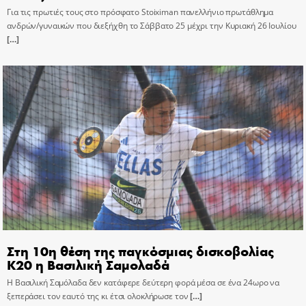
Για τις πρωτιές τους στο πρόσφατο Stoiximan πανελλήνιο πρωτάθλημα
ανδρών/γυναικών που διεξήχθη το Σάββατο 25 μέχρι την Κυριακή 26 Ιουλίου
[…]
Στη 10η θέση της παγκόσμιας δισκοβολίας
Κ20 η Βασιλική Σαμολαδά
Η Βασιλική Σαμόλαδα δεν κατάφερε δεύτερη φορά μέσα σε ένα 24ωρο να
ξεπεράσει τον εαυτό της κι έτσι ολοκλήρωσε τον
[…]