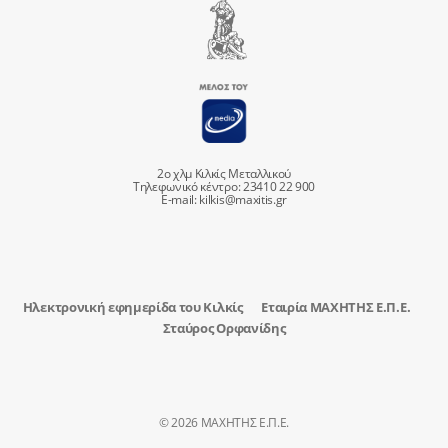
2ο χλμ Κιλκίς Μεταλλικού
Τηλεφωνικό κέντρο: 23410 22 900
E-mail:
kilkis@maxitis.gr
Ηλεκτρονική εφημερίδα του Κιλκίς
Εταιρία ΜΑΧΗΤΗΣ Ε.Π.Ε.
Σταύρος Ορφανίδης
© 2026 ΜΑΧΗΤΗΣ Ε.Π.Ε.