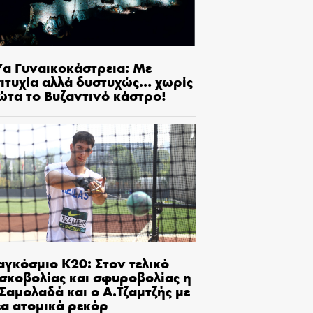
7α Γυναικοκάστρεια: Με
πιτυχία αλλά δυστυχώς… χωρίς
ώτα το Βυζαντινό κάστρο!
αγκόσμιο Κ20: Στον τελικό
ισκοβολίας και σφυροβολίας η
Σαμολαδά και ο Α.Τζαμτζής με
έα ατομικά ρεκόρ