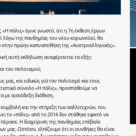
 «Η πόλις» έγινε γνωστό, ότι η 7η έκθεση έργων
εί λόγω της πανδημίας του νέου κορωνοϊού, θα
ο στην πρώην καπναποθήκη της «Αυστροελληνικής».
μική αυτή εκδήλωση αναφέρονται τα εξής:
και του πολιτισμού,
 μας, και ειδικώς γιά τον πολιτισμό και τους
λιτιστικό σύνολο «Η πόλις», προσπαθούμε να
α με αισιόδοξη διάθεση.
ν συμβολή και την στήριξη των καλλιτεχνών, του
νει το «πόλις» από το 2014 δεν στάθηκε εφικτό να
 πέρασε. Η διαχείριση της πανδημίας επέβαλε
ν μας. Ωστόσο, ελπίζουμε ότι οι συνθήκες θα είναι