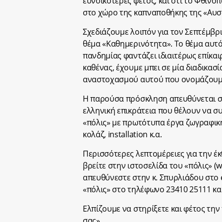
ευνοϊκότερες φέτος, και ότι το Φθιν
στο χώρο της καπναποθήκης της «Αυσ
Σχεδιάζουμε λοιπόν για τον Σεπτέμβρι
θέμα «Καθημερινότητα». Το θέμα αυτό,
πανδημίας φαντάζει ιδιαιτέρως επίκαι
καθένας, έχουμε μπει σε μία διαδικα
αναστοχασμού αυτού που ονομάζουμε
Η παρούσα πρόσκληση απευθύνεται σε 
ελληνική επικράτεια που θέλουν να σ
«πόλις» με πρωτότυπα έργα ζωγραφική
κολάζ, installation κ.α.
Περισσότερες λεπτομέρειες για την έ
βρείτε στην ιστοσελίδα του «πόλις» (ww
απευθύνεστε στην κ. Σπυρλιάδου στο 
«πόλις» στο τηλέφωνο 23410 25111 και
Ελπίζουμε να στηρίξετε και φέτος τη
σας».