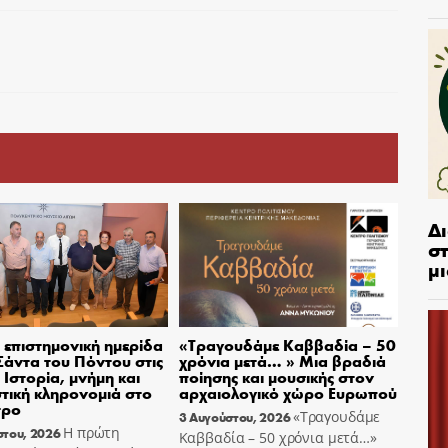
Δ
στ
μι
επιστημονική ημερίδα
«Τραγουδάμε Καββαδία – 50
 Σάντα του Πόντου στις
χρόνια μετά… » Μια βραδιά
– Ιστορία, μνήμη και
ποίησης και μουσικής στον
στική κληρονομιά στο
αρχαιολογικό χώρο Ευρωπού
τρο
«Τραγουδάμε
3 Αυγούστου, 2026
Η πρώτη
στου, 2026
Καββαδία – 50 χρόνια μετά…»