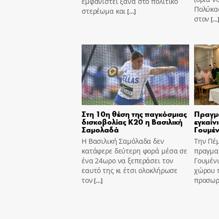
εμφανιστεί ξανά στο πολιτικό
Πολύκασ
στερέωμα και
[…]
στον
[…
Στη 10η θέση της παγκόσμιας
Πραγμ
δισκοβολίας Κ20 η Βασιλική
εγκαίν
Σαμολαδά
Γουμέν
Η Βασιλική Σαμόλαδα δεν
Την Πέ
κατάφερε δεύτερη φορά μέσα σε
πραγμα
ένα 24ωρο να ξεπεράσει τον
Γουμένι
εαυτό της κι έτσι ολοκλήρωσε
χώρου 
τον
προσωρι
[…]