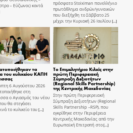
πρόσφατο Stoiximan πανελλήνιο
τρο – Εύζωνοι) κοντά
πρωτάθλημα ανδρών/γυναικών
]
που διεξήχθη το Σάββατο 25
μέχρι την Κυριακή 26 Ιουλίου
[…]
ατοποιήθηκαν τα
Το Επιμελητήριο Κιλκίς στην
ια του κυλικείου ΚΑΠΗ
πρώτη Περιφερειακή
ισσας
Σύμπραξη Δεξιοτήτων
(Regional Skills Partnership)
μπτη 6 Αυγούστου 2026
της Κεντρικής Μακεδονίας
τοποιήθηκε στη
Στην πρώτη Περιφερειακή
σσα ο Αγιασμός του νέου
Σύμπραξη Δεξιοτήτων (Regional
που θα στεγάσει
Skills Partnership –RSP), που
νά το κυλικείο του
[…]
εγκρίθηκε στην Περιφέρεια
Κεντρικής Μακεδονίας από την
Ευρωπαϊκή Επιτροπή στο
[…]