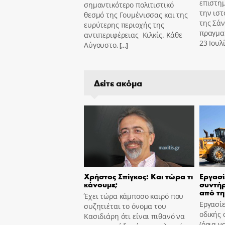
επιστημ
σημαντικότερο πολιτιστικό
την ιστ
θεσμό της Γουμένισσας και της
της Σά
ευρύτερης περιοχής της
πραγμα
αντιπεριφέρειας Κιλκίς. Κάθε
23 Ιουλ
Αύγουστο,
[…]
Δείτε ακόμα
Χρήστος Σπίγκος: Και τώρα τι
Εργασί
κάνουμε;
συντήρ
από τη
Έχει τώρα κάμποσο καιρό που
Εργασίε
συζητιέται το όνομα του
οδικής 
Κασιδιάρη ότι είναι πιθανό να
(όρια ν