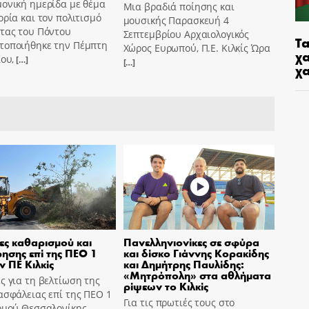
ονική ημερίδα με θέμα
Μια βραδιά ποίησης και
ορία και τον πολιτισμό
μουσικής Παρασκευή 4
ντας του Πόντου
Σεπτεμβρίου Αρχαιολογικός
Τα
τοποιήθηκε την Πέμπτη
Χώρος Ευρωπού, Π.Ε. Κιλκίς Ώρα
χα
ίου,
[…]
[…]
χ
ες καθαρισμού και
Πανελληνιονίκες σε σφύρα
ησης επί της ΠΕΟ 1
και δίσκο Γιάννης Κορακίδης
ν ΠΕ Κιλκίς
και Δημήτρης Παυλίδης:
«Μητρόπολη» στα αθλήματα
ς για τη βελτίωση της
ρίψεων το Κιλκίς
ασφάλειας επί της ΠΕΟ 1
Για τις πρωτιές τους στο
ομού Θεσσαλονίκης –