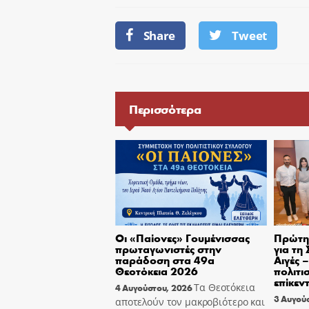
Share
Tweet
Περισσότερα
Οι «Παίονες» Γουμένισσας
Πρώτη 
πρωταγωνιστές στην
για τη
παράδοση στα 49α
Αιγές 
Θεοτόκεια 2026
πολιτι
επίκεν
Τα Θεοτόκεια
4 Αυγούστου, 2026
3 Αυγού
αποτελούν τον μακροβιότερο και