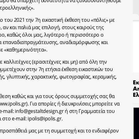
όπωρο θα υπάρχει η δυνατότητα να ξανασυναντηθούμε
τροελληνικής».
ο του 2021 την 7η εικαστική έκθεση του «πόλις» με
 αν και παλιά μας επιλογή, στους καιρούς της
ρο, καθώς όλοι μας, λιγότερο ή περισσότερο ο
σία επαναδιαπραγμάτευσης, αναδιαμόρφωσης και
 «καθημερινότητα».
καλλιτέχνες (ερασιτέχνες και μη) από όλη την
υμμετέχουν στην 7η ετήσια έκθεση εικαστικών του
ς, γλυπτικής, χαρακτικής, φωτογραφίας, κεραμικής,
Ε
An
Ελ
κθεση καθώς και για τους όρους συμμετοχής σας θα
w.ipolis.gr). Για απορίες ή διευκρινίσεις μπορείτε να
e-mail:
info@gestaltdesign.gr
ή στη Γραμματεία του
 στο e-mail:
ipolis@ipolis.gr
.
ν προσπάθειά μας με τη συμμετοχή και το ενδιαφέρον