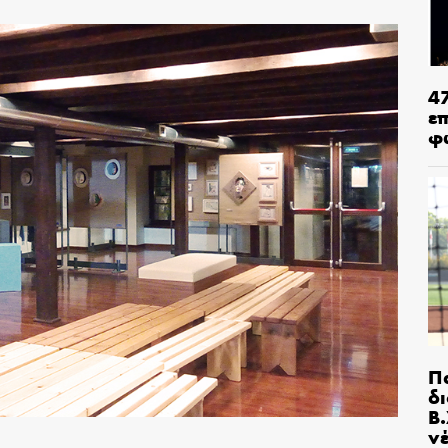
4
ε
φ
Π
δ
Β.
ν