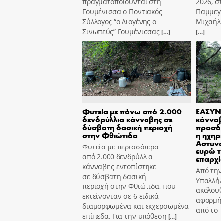
πραγματοποιούνται στη
2026, σ
Γουμένισσα ο Ποντιακός
Παμμεγ
Σύλλογος “ο Διογένης ο
Μιχαήλ 
Σινωπεύς” Γουμένισσας
[…]
[…]
Φυτεία με πάνω από 2.000
ΕΑΣΥΝ
δενδρύλλια κάνναβης σε
κάννα
δύσβατη δασική περιοχή
προσδ
στην Φθιώτιδα
η ηχηρ
Αστυν
Φυτεία με περισσότερα
ευρώ τ
από 2.000 δενδρύλλια
επαρχί
κάνναβης εντοπίστηκε
Από τη
σε δύσβατη δασική
Υπαλλήλ
περιοχή στην Φθιώτιδα, που
ακόλουθ
εκτείνονταν σε 6 ειδικά
αφορμή
διαμορφωμένα και εκχερσωμένα
από το
επίπεδα. Για την υπόθεση
[…]