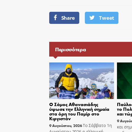
Share
Tweet
Περισσότερα
Ο Σάμος Αθανασιάδης
Παύλο
ύψωσε την Ελληνική σημαία
το Πολ
στα όρη του Παμίρ στο
και τώ
Κιργιστάν
9 Αυγού
Το Σάββατο 1η
9 Αυγούστου, 2026
και σημ
Αυγούστου 2026 η ελληνική