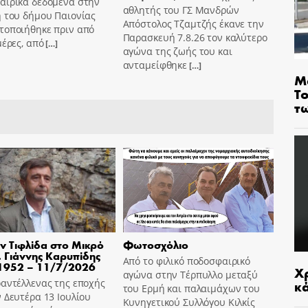
αιρικά δεδομένα στην
αθλητής του ΓΣ Μανδρών
ή του δήμου Παιονίας
Απόστολος Τζαμτζής έκανε την
τοποιήθηκε πριν από
Παρασκευή 7.8.26 τον καλύτερο
μέρες, από
[…]
αγώνα της ζωής του και
ανταμείφθηκε
[…]
Μ
Τ
τ
ν Τιφλίδα στο Μικρό
Φωτοσχόλιο
 Γιάννης Καρυπίδης
Από το φιλικό ποδοσφαιρικό
1952 – 11/7/2026
Χρ
αγώνα στην Τέρπυλλο μεταξύ
αντέλλενας της εποχής
κ
του Ερμή και παλαιμάχων του
 Δευτέρα 13 Ιουλίου
Κυνηγετικού Συλλόγου Κιλκίς