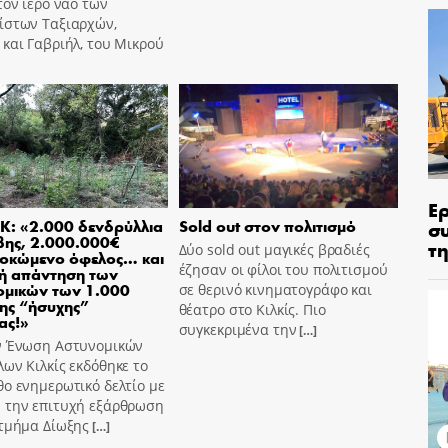
τον ιερό ναό των
ίστων Ταξιαρχών,
και Γαβριήλ, του Μικρού
Ε
σ
Κ: «2.000 δενδρύλλια
Sold out στον πολιτισμό
βης, 2.000.000€
τη
Δύο sold out μαγικές βραδιές
οκώμενο όφελος… και
έζησαν οι φίλοι του πολιτισμού
ή απάντηση των
ομικών των 1.000
σε θερινό κινηματογράφο και
ης “ήσυχης”
θέατρο στο Κιλκίς. Πιο
ας!»
συγκεκριμένα την
[…]
ν Ένωση Αστυνομικών
ων Κιλκίς εκδόθηκε το
ο ενημερωτικό δελτίο με
 την επιτυχή εξάρθρωση
 τμήμα Δίωξης
[…]