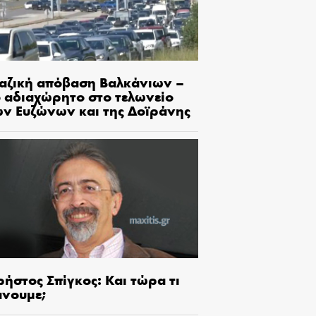
αζική απόβαση Βαλκάνιων –
ο αδιαχώρητο στο τελωνείο
ων Ευζώνων και της Δοϊράνης
ήστος Σπίγκος: Και τώρα τι
άνουμε;