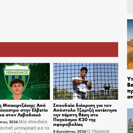
Υ
Βε
π
α
ς Μπακιρτζάκης: Από
Σπουδαία διάκριση για τον
ύκαστρο στην Ελβετία
Απόστολο Τζαμτζή κατέκτησε
ρα στον Λεβαδιακό
την πέμπτη θέση στο
Παγκόσμιο Κ20 της
Μία σπουδαία
στου, 2026
σφυροβολίας
αντική μεταγραφή για τα
Ο 19χρονος
8 Αυγούστου, 2026