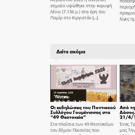
ποδοσφ
σημαία υψώθηκε στην κορυφή
περιοχ
Λένιν (7.134 μ.) στα όρη του
πραγμα
Παμίρ στο Κιργιστάν
[…]
λίγες η
Δείτε ακόμα
Οι εκδηλώσεις του Ποντιακού
Από τη
Συλλόγου Γουμένισσας στα
Δάσος.
“49 Θεοτοκεία”
21/4/
Στα πλαίσια των 49 Θεοτοκείων
Ένας Τρ
του δήμου Παιονίας που
μας Την