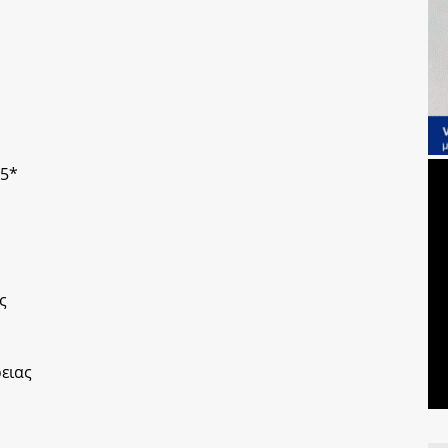
 5*
ς
ειας