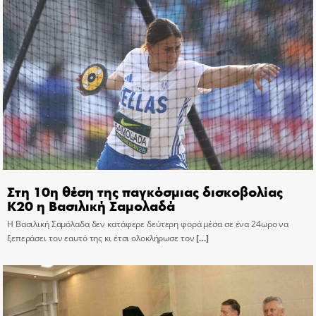
Στη 10η θέση της παγκόσμιας δισκοβολίας
Κ20 η Βασιλική Σαμολαδά
Η Βασιλική Σαμόλαδα δεν κατάφερε δεύτερη φορά μέσα σε ένα 24ωρο να
ξεπεράσει τον εαυτό της κι έτσι ολοκλήρωσε τον
[…]