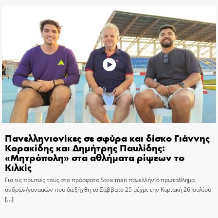
Πανελληνιονίκες σε σφύρα και δίσκο Γιάννης
Κορακίδης και Δημήτρης Παυλίδης:
«Μητρόπολη» στα αθλήματα ρίψεων το
Κιλκίς
Για τις πρωτιές τους στο πρόσφατο Stoiximan πανελλήνιο πρωτάθλημα
ανδρών/γυναικών που διεξήχθη το Σάββατο 25 μέχρι την Κυριακή 26 Ιουλίου
[…]