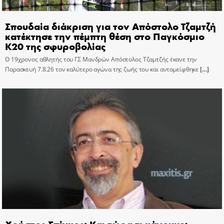
Σπουδαία διάκριση για τον Απόστολο Τζαμτζή
κατέκτησε την πέμπτη θέση στο Παγκόσμιο
Κ20 της σφυροβολίας
Ο 19χρονος αθλητής του ΓΣ Μανδρών Απόστολος Τζαμτζής έκανε την
Παρασκευή 7.8.26 τον καλύτερο αγώνα της ζωής του και ανταμείφθηκε
[…]
Χρήστος Σπίγκος: Και τώρα τι κάνουμε;