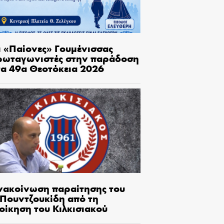
ι «Παίονες» Γουμένισσας
ρωταγωνιστές στην παράδοση
τα 49α Θεοτόκεια 2026
νακοίνωση παραίτησης του
.Πουντζουκίδη από τη
οίκηση του Κιλκισιακού