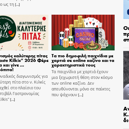
o ως τη
[…]
Ο
π
σ
ισμός καλύτερης πίτας
Τα πιο δημοφιλή παιχνίδια με
aste Kilkis” 2026 Φέρε
χαρτιά σε online καζίνο και τα
α και γίνε …
χαρακτηριστικά τους
όπιτα!
Τα παιχνίδια με χαρτιά έχουν
ναδικός διαγωνισμός για
μια ξεχωριστή θέση στον κόσμο
ύτερη πίτα στο ν. Κιλκίς
των online καζίνο. Δεν
αχθεί στο πλαίσιο του
απευθύνονται μόνο σε παίκτες
στιβάλ Γαστρονομίας
που ψάχνουν
[…]
ilkis”
[…]
Α
Κ
δι