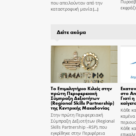
Πυροσβ
που απειλούνταν από την
εκφράζ
καταστροφική μανία
[…]
Δείτε ακόμα
Το Επιμελητήριο Κιλκίς στην
Εκατον
πρώτη Περιφερειακή
στο An
Σύμπραξη Δεξιοτήτων
Γιατί η
(Regional Skills Partnership)
καίγετα
της Κεντρικής Μακεδονίας
Κάθε κα
Στην πρώτη Περιφερειακή
καμένα
Σύμπραξη Δεξιοτήτων (Regional
περιουσ
Skills Partnership –RSP), που
Κάθε κ
εγκρίθηκε στην Περιφέρεια
επικαλε