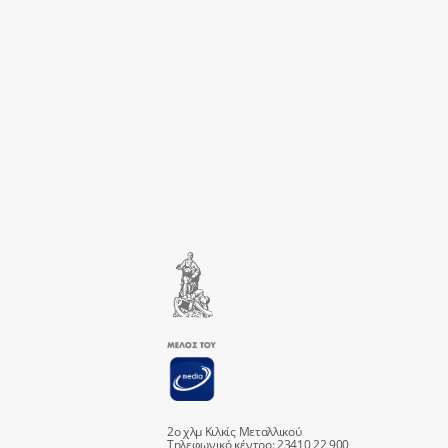
2ο χλμ Κιλκίς Μεταλλικού
Τηλεφωνικό κέντρο: 23410 22 900