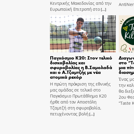
Κεντρικής Μακεδονίας από την
AntiNer
Ευρωπαϊκή Επιτροπή στο
[…]
Παγκόσμιο Κ20: Στον τελικό
Διαγων
δισκοβολίας και
στο “T
σφυροβολίας η Β.Σαμολαδά
μια πίτ
και ο Α.Τζαμτζής με νέα
διασημ
ατομικά ρεκόρ
Ένας μο
Η πρώτη πρόκριση της εθνικής
την καλ
μας ομάδας σε τελικό στο
θα διεξ
Παγκόσμιο Πρωτάθλημα Κ20
2ου Φε
ήρθε από τον Αποστόλη
“Taste K
Τζαμτζή στη σφυροβολία,
πετυχένοντας βολή
[…]