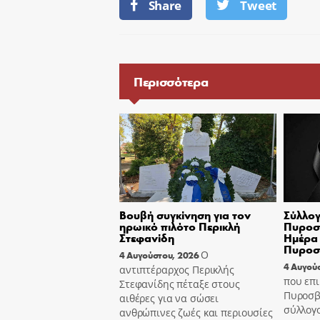
Share
Tweet
Περισσότερα
Βουβή συγκίνηση για τον
Σύλλογ
ηρωικό πιλότο Περικλή
Πυροσβ
Στεφανίδη
Ημέρα 
Πυροσ
Ο
4 Αυγούστου, 2026
4 Αυγού
αντιπτέραρχος Περικλής
που επι
Στεφανίδης πέταξε στους
Πυροσβ
αιθέρες για να σώσει
σύλλογ
ανθρώπινες ζωές και περιουσίες