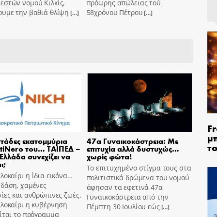
εστών νομού Κιλκίς,
πρόωρης απώλειας τού
ουμε την βαθιά θλίψη
58χρόνου Πέτρου
[…]
[…]
Fr
μ
τάδες εκατομμύρια
47α Γυναικοκάστρεια: Με
τ
tiNero του… ΤΑΙΠΕΔ –
επιτυχία αλλά δυστυχώς…
 Ελλάδα συνεχίζει να
χωρίς φώτα!
ι;
Το επιτυχημένο στίγμα τους στα
λοκαίρι η ίδια εικόνα…
πολιτιστικά δρώμενα του νομού
 δάση, χαμένες
άφησαν τα εφετινά 47α
ίες και ανθρώπινες ζωές.
Γυναικοκάστρεια από την
αλοκαίρι η κυβέρνηση
Πέμπτη 30 Ιουλίου εώς
[…]
ίται το πρόγραμμα