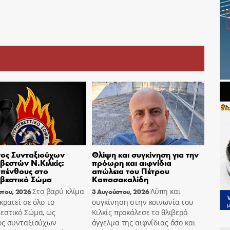
ος Συνταξιούχων
Θλίψη και συγκίνηση για την
εστών Ν.Κιλκίς:
πρόωρη και αιφνίδια
πένθους στο
απώλεια του Πέτρου
βεστικό Σώμα
Καπασακαλίδη
Στο βαρύ κλίμα
Λύπη και
στου, 2026
3 Αυγούστου, 2026
κρατεί σε όλο το
συγκίνηση στην κοινωνία του
εστικό Σώμα, ως
Κιλκίς προκάλεσε το θλιβερό
ος συνταξιούχων
άγγελμα της αιφνίδιας όσο και