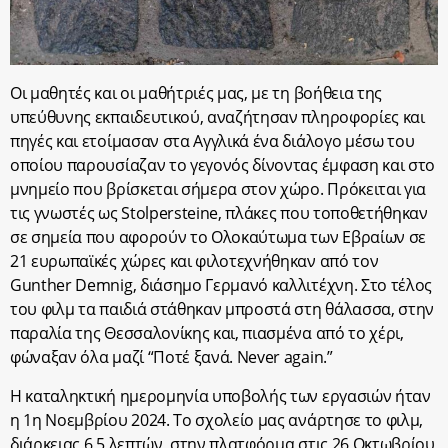
Οι μαθητές και οι μαθήτριές μας, με τη βοήθεια της
υπεύθυνης εκπαιδευτικού, αναζήτησαν πληροφορίες και
πηγές και ετοίμασαν στα Αγγλικά ένα διάλογο μέσω του
οποίου παρουσίαζαν το γεγονός δίνοντας έμφαση και στο
μνημείο που βρίσκεται σήμερα στον χώρο. Πρόκειται για
τις γνωστές ως Stolpersteine, πλάκες που τοποθετήθηκαν
σε σημεία που αφορούν το Ολοκαύτωμα των Εβραίων σε
21 ευρωπαϊκές χώρες και φιλοτεχνήθηκαν από τον
Gunther Demnig, διάσημο Γερμανό καλλιτέχνη. Στο τέλος
του φιλμ τα παιδιά στάθηκαν μπροστά στη θάλασσα, στην
παραλία της Θεσσαλονίκης και, πιασμένα από το χέρι,
φώναξαν όλα μαζί “Ποτέ ξανά. Never again.”
Η καταληκτική ημερομηνία υποβολής των εργασιών ήταν
η 1
η
Νοεμβρίου 2024. Το σχολείο μας ανάρτησε το φιλμ,
διάρκειας 6,5 λεπτών, στην πλατφόρμα στις 26 Οκτωβρίου