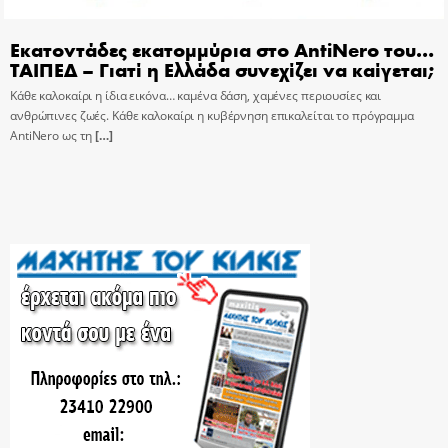
Εκατοντάδες εκατομμύρια στο AntiNero του…
ΤΑΙΠΕΔ – Γιατί η Ελλάδα συνεχίζει να καίγεται;
Κάθε καλοκαίρι η ίδια εικόνα… καμένα δάση, χαμένες περιουσίες και
ανθρώπινες ζωές. Κάθε καλοκαίρι η κυβέρνηση επικαλείται το πρόγραμμα
AntiNero ως τη
[…]