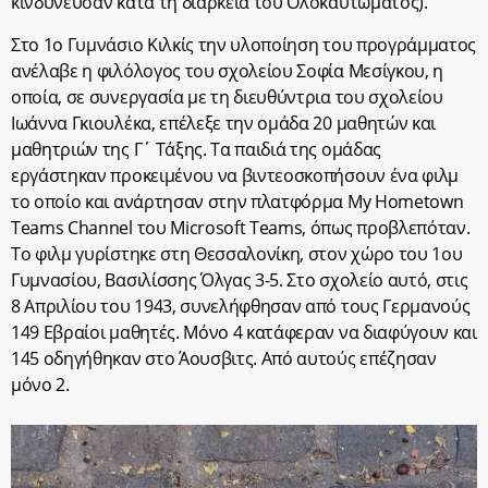
κινδύνευσαν κατά τη διάρκεια του Ολοκαυτώματος).
Στο 1
ο
Γυμνάσιο Κιλκίς την υλοποίηση του προγράμματος
ανέλαβε η φιλόλογος του σχολείου Σοφία Μεσίγκου, η
οποία, σε συνεργασία με τη διευθύντρια του σχολείου
Ιωάννα Γκιουλέκα, επέλεξε την ομάδα 20 μαθητών και
μαθητριών της Γ΄ Τάξης. Τα παιδιά της ομάδας
εργάστηκαν προκειμένου να βιντεοσκοπήσουν ένα φιλμ
το οποίο και ανάρτησαν στην πλατφόρμα My Hometown
Teams Channel του Microsoft Teams, όπως προβλεπόταν.
Το φιλμ γυρίστηκε στη Θεσσαλονίκη, στον χώρο του 1
ου
Γυμνασίου, Βασιλίσσης Όλγας 3-5. Στο σχολείο αυτό, στις
8 Απριλίου του 1943, συνελήφθησαν από τους Γερμανούς
149 Εβραίοι μαθητές. Μόνο 4 κατάφεραν να διαφύγουν και
145 οδηγήθηκαν στο Άουσβιτς. Από αυτούς επέζησαν
μόνο 2.