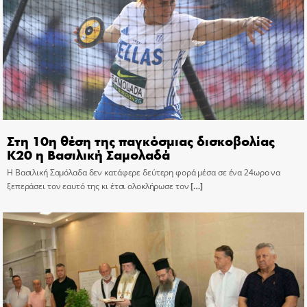
Στη 10η θέση της παγκόσμιας δισκοβολίας
Κ20 η Βασιλική Σαμολαδά
Η Βασιλική Σαμόλαδα δεν κατάφερε δεύτερη φορά μέσα σε ένα 24ωρο να
ξεπεράσει τον εαυτό της κι έτσι ολοκλήρωσε τον
[…]