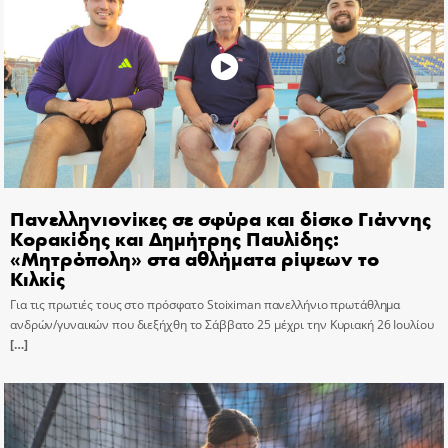
Πανελληνιονίκες σε σφύρα και δίσκο Γιάννης
Κορακίδης και Δημήτρης Παυλίδης:
«Μητρόπολη» στα αθλήματα ρίψεων το
Κιλκίς
Για τις πρωτιές τους στο πρόσφατο Stoiximan πανελλήνιο πρωτάθλημα
ανδρών/γυναικών που διεξήχθη το Σάββατο 25 μέχρι την Κυριακή 26 Ιουλίου
[…]