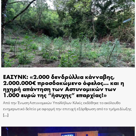
ΕΑΣΥΝΚ: «2.000 δενδρύλλια κάνναβης,
2.000.000€ προσδοκώμενο όφελος… και η
ηχηρή απάντηση των Αστυνομικών των
1.000 ευρώ της “ήσυχης” επαρχίας!»
Από την Ένωση Αστυνομικών Υπαλλήλων Κιλκίς εκδόθηκε το ακόλουθο
ενημερωτικό δελτίο με αφορμή την επιτυχή εξάρθρωση από το τμήμα Δίωξης
[…]