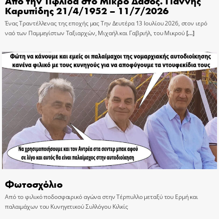
Από την Τιφλίδα στο Μικρό Δάσος. Γιάννης
Καρυπίδης 21/4/1952 – 11/7/2026
Ένας Τραντέλλενας της εποχής μας Την Δευτέρα 13 Ιουλίου 2026, στον ιερό
ναό των Παμμεγίστων Ταξιαρχών, Μιχαήλ και Γαβριήλ, του Μικρού
[…]
Φωτοσχόλιο
Από το φιλικό ποδοσφαιρικό αγώνα στην Τέρπυλλο μεταξύ του Ερμή και
παλαιμάχων του Κυνηγετικού Συλλόγου Κιλκίς