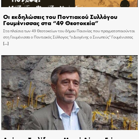
Οι εκδηλώσεις του Ποντιακού Συλλόγου
Γουμένισσας στα “49 Θεοτοκεία”
Στα πλαίσια των 49 Θεοτοκείων του δήμου Παιονίας που πραγματοποιούνται
στη Γουμένισσα ο Ποντιακός Σύλλογος “ο Διογένης ο Σινωπεύς” Γουμένισσας
[…]