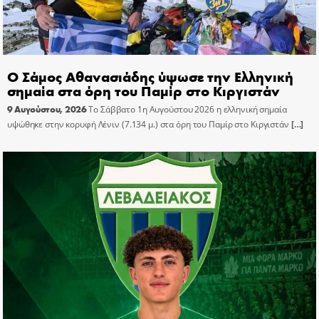
Ο Σάμος Αθανασιάδης ύψωσε την Ελληνική
σημαία στα όρη του Παμίρ στο Κιργιστάν
9 Αυγούστου, 2026
Το Σάββατο 1η Αυγούστου 2026 η ελληνική σημαία
υψώθηκε στην κορυφή Λένιν (7.134 μ.) στα όρη του Παμίρ στο Κιργιστάν
[…]