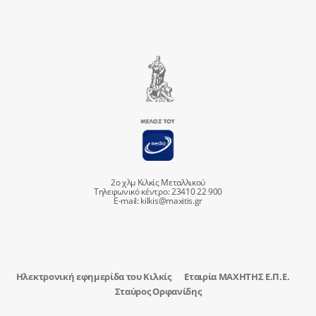
2ο χλμ Κιλκίς Μεταλλικού
Τηλεφωνικό κέντρο: 23410 22 900
E-mail:
kilkis@maxitis.gr
Ηλεκτρονική εφημερίδα του Κιλκίς
Εταιρία ΜΑΧΗΤΗΣ Ε.Π.Ε.
Σταύρος Ορφανίδης