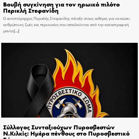
Βουβή συγκίνηση για τον ηρωικό πιλότο
Περικλή Στεφανίδη
Ο αντιπτέραρχος Περικλής Στεφανίδης πέταξε στους αιθέρες για να σώσει
ανθρώπινες ζωές και περιουσίες που απειλούνταν από την καταστροφική
μανία
[…]
Σύλλογος Συνταξιούχων Πυροσβεστών
Ν.Κιλκίς: Ημέρα πένθους στο Πυροσβεστικό