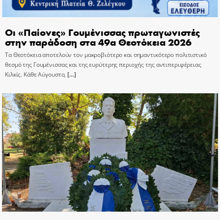
Οι «Παίονες» Γουμένισσας πρωταγωνιστές
στην παράδοση στα 49α Θεοτόκεια 2026
Τα Θεοτόκεια αποτελούν τον μακροβιότερο και σημαντικότερο πολιτιστικό
θεσμό της Γουμένισσας και της ευρύτερης περιοχής της αντιπεριφέρειας
Κιλκίς. Κάθε Αύγουστο,
[…]