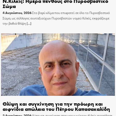
Ν.Κιλκίς: Ημέρα πένθους στο Πυροσβεστικό
Σώμα
4 Αυγούστου, 2026
Στο βαρύ κλίμα που επικρατεί σε όλο το Πυροσβεστικό
Σώμα, ως σύλλογος συνταξιούχων Πυροσβεστών νομού Κιλκίς, εκφράζουμε
την βαθιά θλίψη
[…]
Θλίψη και συγκίνηση για την πρόωρη και
αιφνίδια απώλεια του Πέτρου Καπασακαλίδη
3 Αυγούστου, 2026
Λύπη και συγκίνηση στην κοινωνία του Κιλκίς προκάλεσε