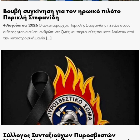
Βουβή συγκίνηση για τον ηρωικό πιλότο
Περικλή Στεφανίδη
4 Αυγούστου, 2026
Ο αντιπτέραρχος Περικλής Στεφανίδης πέταξε στους
αιθέρες για να σώσει ανθρώπινες ζωές και περιουσίες που απειλούνταν από
την καταστροφική μανία
[…]
Σύλλογος Συνταξιούχων Πυροσβεστών