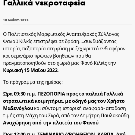
Γαλλικά νεκροταφεία
10 ΜΑΪ́ΟΥ, 2022
Ο Πολιτιστικός Μορφωτικός Αναπτυξιακός Σύλλογος
Φανού Κιλκίς επιστρέφει σε δράση….συνδυάζοντας
ιστορία, πεζοπορία στη φύση με ξεχωριστό ενδιαφέρον
και σεμινάριο πρώτων βοηθειών που θα
πραγματοποιηθούν στο χωριό μας Φανό Κιλκίς την
Κυριακή 15 Μαϊου 2022.
Το πρόγραμμα της ημέρας:
Ώρα 09:30 π.μ. ΠΕΖΟΠΟΡΙΑ προς τα παλαιά Γαλλικά
στρατιωτικά κοιμητήρια, με οδηγό μας τον Χρήστο
Μαδενόγλου
και σύντομη ιστορική αναφορά- απόδοση
τιμής στη Μάχη του Σκρά, από τον Δημήτρη Παυλακούδη.
Αναχώρηση από την πλατεία του Φανού
Ώρα 12:00 π.μ. ΣΕΜΙΝΑΡΙΟ Α’ΒΟΗΘΕΙΩΝ- ΚΑΡΠΑ, Από