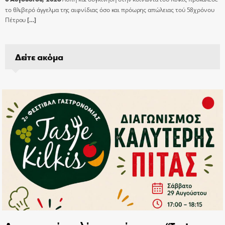
το θλιβερό άγγελμα της αιφνίδιας όσο και πρόωρης απώλειας τού 58χρόνου
Πέτρου
[…]
Δείτε ακόμα