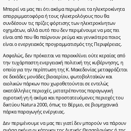
Μπορεί να μας πει ότι ακόμα περιμένει τα ηλεκτροκίνητα
απορριμματοφόρα ή τους ηλεκτρολόγους που θα
συνδέσουν τις πρίζες φόρτισης των ηλεκτροκίνητων
οχημάτων, αλλά αυτό που δεν περιμένουμε να μας πει
είναι από που θα παίρνουν ρεύμα και γενικότερα ποιος
είναι ο ενεργειακός προγραμματισμός της Περιφέρειας.
Ασφαλώς, δεν πρόκειται να παρεκκλίνει ούτε κεραίας από
την τυχάρπαστη ενεργειακή πολιτική της κυβέρνησης, η
οποία για την περίπτωση της Κ. Μακεδονίας μεταφράζεται
σε δεκάδες μονάδες βιοαερίου, φωτοβολταϊκών και
αιολικών πάρκων που χωροθετούνται σε εντελώς
ακατάλληλες περιοχές, μετατρέποντας παραγωγική
αγροτική γη ή ακόμα και προστατευόμενες περιοχές του
δικτύου Natura 2000, όπως το Βέρμιο, σε βιομηχανικά
πάρκα παραγωγής ενέργειας.
Δεν περιμένουμε να μας πει γιατί δεν μπορούν να πάρουν
ανάσα ακόμα οι κάτοικοι της Δυτικής Θεσσαλονίκης ή της