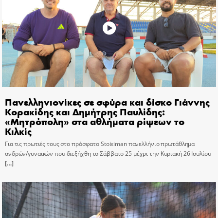
Πανελληνιονίκες σε σφύρα και δίσκο Γιάννης
Κορακίδης και Δημήτρης Παυλίδης:
«Μητρόπολη» στα αθλήματα ρίψεων το
Κιλκίς
Για τις πρωτιές τους στο πρόσφατο Stoiximan πανελλήνιο πρωτάθλημα
ανδρών/γυναικών που διεξήχθη το Σάββατο 25 μέχρι την Κυριακή 26 Ιουλίου
[…]