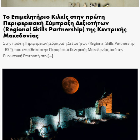
Το Επιμελητήριο Κιλκίς στην πρώτη
Περιφερειακή Σύμπραξη Δεξιοτήτων
(Regional Skills Partnership) της Κεντρικής
Μακεδονίας
Στην πρώτη Περιφερειακή Σύμπραξη Δεξιοτήτων (Regional Skills Partnership
–RSP), που εγκρίθηκε στην Περιφέρεια Κεντρικής Μακεδονίας από την
Ευρωπαϊκή Επιτροπή στο
[…]