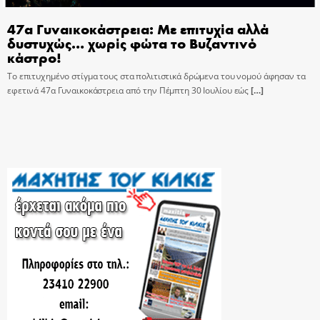
47α Γυναικοκάστρεια: Με επιτυχία αλλά
δυστυχώς… χωρίς φώτα το Βυζαντινό
κάστρο!
Το επιτυχημένο στίγμα τους στα πολιτιστικά δρώμενα του νομού άφησαν τα
εφετινά 47α Γυναικοκάστρεια από την Πέμπτη 30 Ιουλίου εώς
[…]