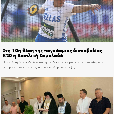
Στη 10η θέση της παγκόσμιας δισκοβολίας
Κ20 η Βασιλική Σαμολαδά
Η Βασιλική Σαμόλαδα δεν κατάφερε δεύτερη φορά μέσα σε ένα 24ωρο να
ξεπεράσει τον εαυτό της κι έτσι ολοκλήρωσε τον
[…]