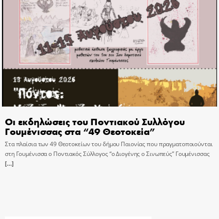
Οι εκδηλώσεις του Ποντιακού Συλλόγου
Γουμένισσας στα “49 Θεοτοκεία”
Στα πλαίσια των 49 Θεοτοκείων του δήμου Παιονίας που πραγματοποιούνται
στη Γουμένισσα ο Ποντιακός Σύλλογος “ο Διογένης ο Σινωπεύς” Γουμένισσας
[…]