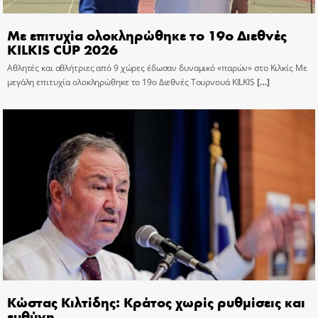
Με επιτυχία ολοκληρώθηκε το 19ο Διεθνές
KILKIS CUP 2026
Αθλητές και αθλήτριες από 9 χώρες έδωσαν δυναμικό «παρών» στο Κιλκίς Με
μεγάλη επιτυχία ολοκληρώθηκε το 19ο Διεθνές Τουρνουά KILKIS
[…]
Κώστας Κιλτίδης: Κράτος χωρίς ρυθμίσεις και
ευθύνη