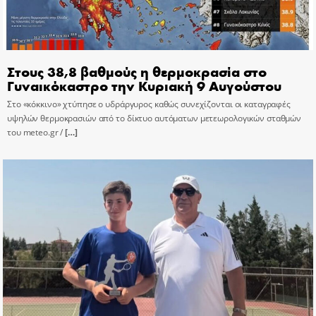
Στους 38,8 βαθμούς η θερμοκρασία στο
Γυναικόκαστρο την Κυριακή 9 Αυγούστου
Στο «κόκκινο» χτύπησε ο υδράργυρος καθώς συνεχίζονται οι καταγραφές
υψηλών θερμοκρασιών από το δίκτυο αυτόματων μετεωρολογικών σταθμών
του meteo.gr /
[…]