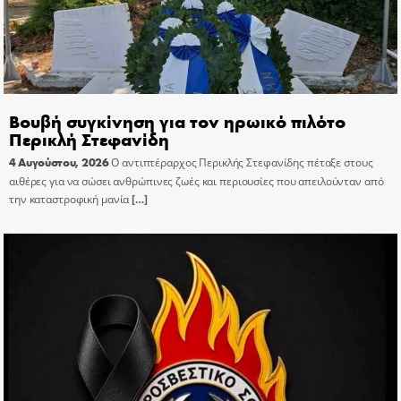
Βουβή συγκίνηση για τον ηρωικό πιλότο
Περικλή Στεφανίδη
4 Αυγούστου, 2026
Ο αντιπτέραρχος Περικλής Στεφανίδης πέταξε στους
αιθέρες για να σώσει ανθρώπινες ζωές και περιουσίες που απειλούνταν από
την καταστροφική μανία
[…]