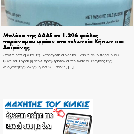
Μπλόκο της ΑΑΔΕ σε 1.296 φιάλες
παράνομου φρέον στα τελωνεία Κήπων και
Δοϊράνης
Στον εντοπισμό και την κατάσχεση συνολικά 1.296 φιαλών παράνομου
ψυκτικού υγρού (φρέον) προχώρησαν οι τελωνειακοί ελεγκτές της
Ανεξάρτητης Αρχής Δημοσίων Εσόδων,
[…]