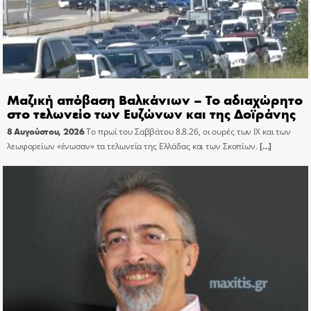
Μαζική απόβαση Βαλκάνιων – Το αδιαχώρητο
στο τελωνείο των Ευζώνων και της Δοϊράνης
8 Αυγούστου, 2026
Το πρωί του Σαββάτου 8.8.26, οι ουρές των ΙΧ και των
λεωφορείων «ένωσαν» τα τελωνεία της Ελλάδας και των Σκοπίων.
[…]