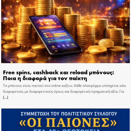
Free spins, cashback και reload μπόνους:
Ποια η διαφορά για τον παίκτη
Τα μπόνους είναι παντού στα online καζίνο. Κάθε πλατφόρμα υπόσχεται κάτι
διαφορετικό, με διαφορετικούς όρους και διαφορετική πραγματική αξία. Για
[…]