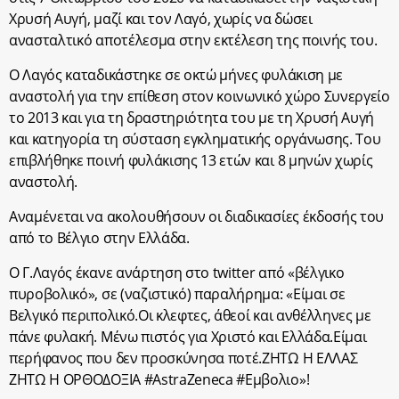
Χρυσή Αυγή, μαζί και τον Λαγό, χωρίς να δώσει
ανασταλτικό αποτέλεσμα στην εκτέλεση της ποινής του.
Ο Λαγός καταδικάστηκε σε οκτώ μήνες φυλάκιση με
αναστολή για την επίθεση στον κοινωνικό χώρο Συνεργείο
το 2013 και για τη δραστηριότητα του με τη Χρυσή Αυγή
και κατηγορία τη σύσταση εγκληματικής οργάνωσης. Του
επιβλήθηκε ποινή φυλάκισης 13 ετών και 8 μηνών χωρίς
αναστολή.
Αναμένεται να ακολουθήσουν οι διαδικασίες έκδοσής του
από το Βέλγιο στην Ελλάδα.
Ο Γ.Λαγός έκανε ανάρτηση στo twitter από «βέλγικο
πυροβολικό», σε (ναζιστικό) παραλήρημα: «Είμαι σε
Βελγικό περιπολικό.Οι κλεφτες, άθεοί και ανθέλληνες με
πάνε φυλακή. Μένω πιστός για Χριστό και Ελλάδα.Είμαι
περήφανος που δεν προσκύνησα ποτέ.ΖΗΤΩ Η ΕΛΛΑΣ
ΖΗΤΩ Η ΟΡΘΟΔΟΞΙΑ #AstraZeneca #Εμβολιο»!