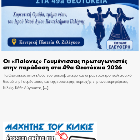
Οι «Παίονες» Γουμένισσας πρωταγωνιστές
στην παράδοση στα 49α Θεοτόκεια 2026
Τα Θεοτόκεια αποτελούν τον μακροβιότερο και σημαντικότερο πολιτιστικό
θεσμό της Γουμένισσας και της ευρύτερης περιοχής της αντιπεριφέρειας
Κιλκίς. Κάθε Αύγουστο,
[…]