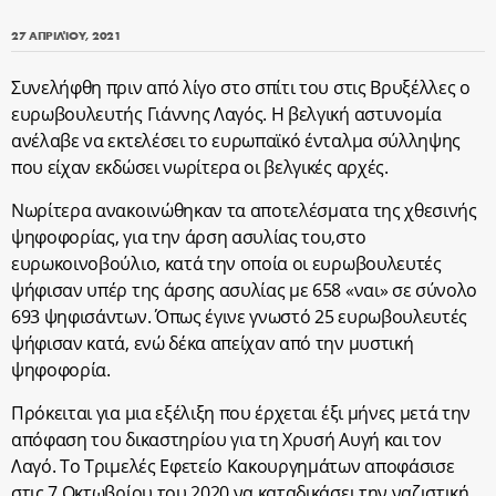
27 ΑΠΡΙΛΊΟΥ, 2021
Συνελήφθη πριν από λίγο στο σπίτι του στις Βρυξέλλες ο
ευρωβουλευτής Γιάννης Λαγός. Η βελγική αστυνομία
ανέλαβε να εκτελέσει το ευρωπαϊκό ένταλμα σύλληψης
που είχαν εκδώσει νωρίτερα οι βελγικές αρχές.
Νωρίτερα ανακοινώθηκαν τα αποτελέσματα της χθεσινής
ψηφοφορίας, για την άρση ασυλίας του,στο
ευρωκοινοβούλιο, κατά την οποία οι ευρωβουλευτές
ψήφισαν υπέρ της άρσης ασυλίας με 658 «ναι» σε σύνολο
693 ψηφισάντων. Όπως έγινε γνωστό 25 ευρωβουλευτές
ψήφισαν κατά, ενώ δέκα απείχαν από την μυστική
ψηφοφορία.
Πρόκειται για μια εξέλιξη που έρχεται έξι μήνες μετά την
απόφαση του δικαστηρίου για τη Χρυσή Αυγή και τον
Λαγό. Το Τριμελές Εφετείο Κακουργημάτων αποφάσισε
στις 7 Οκτωβρίου του 2020 να καταδικάσει την ναζιστική