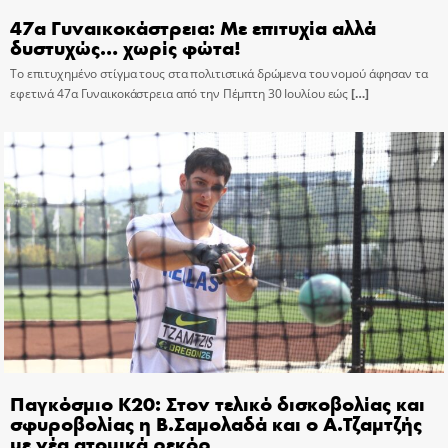
47α Γυναικοκάστρεια: Με επιτυχία αλλά
δυστυχώς… χωρίς φώτα!
Το επιτυχημένο στίγμα τους στα πολιτιστικά δρώμενα του νομού άφησαν τα
εφετινά 47α Γυναικοκάστρεια από την Πέμπτη 30 Ιουλίου εώς
[…]
Παγκόσμιο Κ20: Στον τελικό δισκοβολίας και
σφυροβολίας η Β.Σαμολαδά και ο Α.Τζαμτζής
με νέα ατομικά ρεκόρ