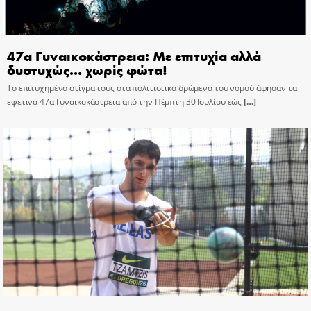
47α Γυναικοκάστρεια: Με επιτυχία αλλά
δυστυχώς… χωρίς φώτα!
Το επιτυχημένο στίγμα τους στα πολιτιστικά δρώμενα του νομού άφησαν τα
εφετινά 47α Γυναικοκάστρεια από την Πέμπτη 30 Ιουλίου εώς
[…]