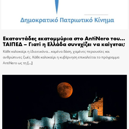
Εκατοντάδες εκατομμύρια στο AntiNero του…
ΤΑΙΠΕΔ – Γιατί η Ελλάδα συνεχίζει να καίγεται;
Κάθε καλοκαίρι η ίδια εικόνα… καμένα δάση, χαμένες περιουσίες και
ανθρώπινες ζωές. Κάθε καλοκαίρι η κυβέρνηση επικαλείται το πρόγραμμα
AntiNero ως τη
[…]