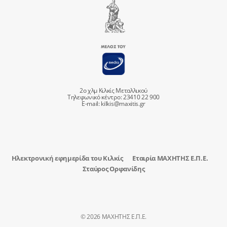
2ο χλμ Κιλκίς Μεταλλικού
Τηλεφωνικό κέντρο: 23410 22 900
E-mail:
kilkis@maxitis.gr
Ηλεκτρονική εφημερίδα του Κιλκίς
Εταιρία ΜΑΧΗΤΗΣ Ε.Π.Ε.
Σταύρος Ορφανίδης
© 2026 ΜΑΧΗΤΗΣ Ε.Π.Ε.