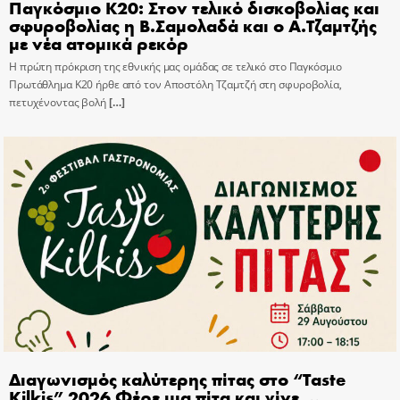
Παγκόσμιο Κ20: Στον τελικό δισκοβολίας και
σφυροβολίας η Β.Σαμολαδά και ο Α.Τζαμτζής
με νέα ατομικά ρεκόρ
Η πρώτη πρόκριση της εθνικής μας ομάδας σε τελικό στο Παγκόσμιο
Πρωτάθλημα Κ20 ήρθε από τον Αποστόλη Τζαμτζή στη σφυροβολία,
πετυχένοντας βολή
[…]
Διαγωνισμός καλύτερης πίτας στο “Taste
Kilkis” 2026 Φέρε μια πίτα και γίνε …