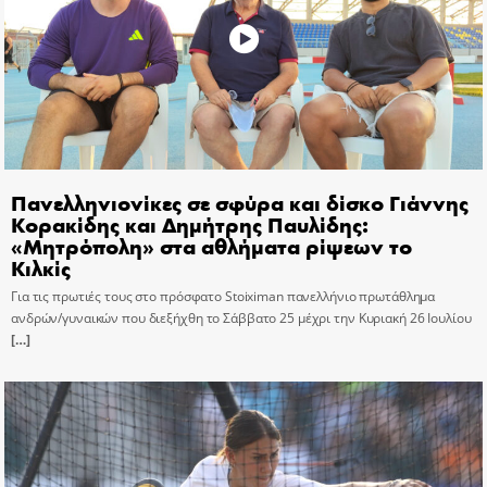
Πανελληνιονίκες σε σφύρα και δίσκο Γιάννης
Κορακίδης και Δημήτρης Παυλίδης:
«Μητρόπολη» στα αθλήματα ρίψεων το
Κιλκίς
Για τις πρωτιές τους στο πρόσφατο Stoiximan πανελλήνιο πρωτάθλημα
ανδρών/γυναικών που διεξήχθη το Σάββατο 25 μέχρι την Κυριακή 26 Ιουλίου
[…]