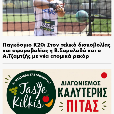
Παγκόσμιο Κ20: Στον τελικό δισκοβολίας
και σφυροβολίας η Β.Σαμολαδά και ο
Α.Τζαμτζής με νέα ατομικά ρεκόρ