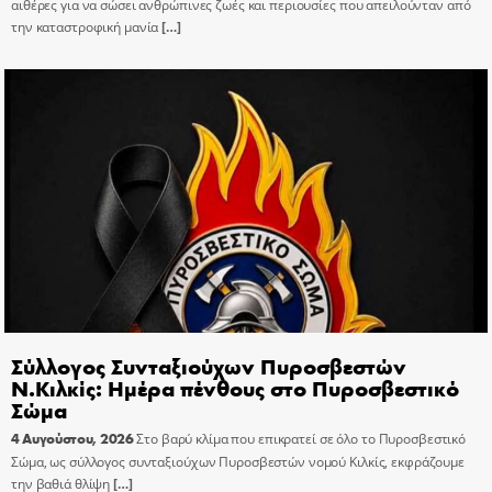
αιθέρες για να σώσει ανθρώπινες ζωές και περιουσίες που απειλούνταν από
την καταστροφική μανία
[…]
Σύλλογος Συνταξιούχων Πυροσβεστών
Ν.Κιλκίς: Ημέρα πένθους στο Πυροσβεστικό
Σώμα
4 Αυγούστου, 2026
Στο βαρύ κλίμα που επικρατεί σε όλο το Πυροσβεστικό
Σώμα, ως σύλλογος συνταξιούχων Πυροσβεστών νομού Κιλκίς, εκφράζουμε
την βαθιά θλίψη
[…]