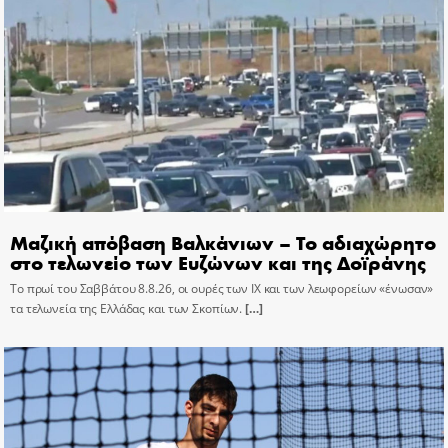
Μαζική απόβαση Βαλκάνιων – Το αδιαχώρητο
στο τελωνείο των Ευζώνων και της Δοϊράνης
Το πρωί του Σαββάτου 8.8.26, οι ουρές των ΙΧ και των λεωφορείων «ένωσαν»
τα τελωνεία της Ελλάδας και των Σκοπίων.
[…]