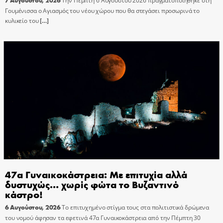
Την Πέμπτη 6 Αυγούστου 2026 πραγματοποιήθηκε στη
Γουμένισσα ο Αγιασμός του νέου χώρου που θα στεγάσει προσωρινά το
κυλικείο του
[…]
47α Γυναικοκάστρεια: Με επιτυχία αλλά
δυστυχώς… χωρίς φώτα το Βυζαντινό
κάστρο!
6 Αυγούστου, 2026
Το επιτυχημένο στίγμα τους στα πολιτιστικά δρώμενα
του νομού άφησαν τα εφετινά 47α Γυναικοκάστρεια από την Πέμπτη 30