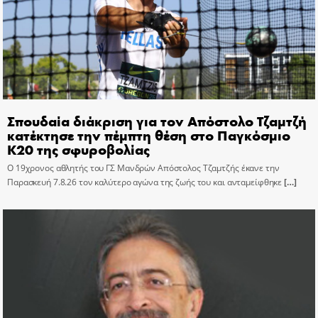
Σπουδαία διάκριση για τον Απόστολο Τζαμτζή
κατέκτησε την πέμπτη θέση στο Παγκόσμιο
Κ20 της σφυροβολίας
Ο 19χρονος αθλητής του ΓΣ Μανδρών Απόστολος Τζαμτζής έκανε την
Παρασκευή 7.8.26 τον καλύτερο αγώνα της ζωής του και ανταμείφθηκε
[…]