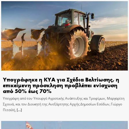
Υπογράφηκε η ΚΥΑ για Σχέδια Βελτίωσης, η
επικείμενη πρόσκληση προβλέπει ενίσχυση
από 50% έως 70%
Υπεγράφη από τον Υπουργό Αγροτικής Ανάπτυξης και Τροφίμων, Μαργαρίτη
Σχοινά, και τον Διοικητή της Ανεξάρτητης Αρχής Δημοσίων Εσόδων, Γιώργο
Πιτσιλή,
[…]