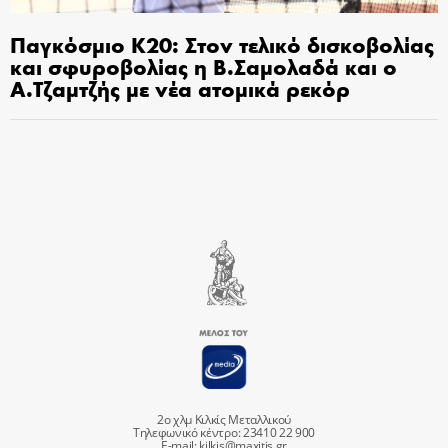
Παγκόσμιο Κ20: Στον τελικό δισκοβολίας
και σφυροβολίας η Β.Σαμολαδά και ο
Α.Τζαμτζής με νέα ατομικά ρεκόρ
2ο χλμ Κιλκίς Μεταλλικού
Τηλεφωνικό κέντρο: 23410 22 900
E-mail:
kilkis@maxitis.gr