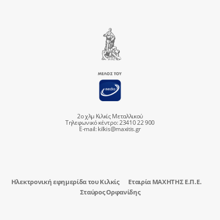
2ο χλμ Κιλκίς Μεταλλικού
Τηλεφωνικό κέντρο: 23410 22 900
E-mail:
kilkis@maxitis.gr
Ηλεκτρονική εφημερίδα του Κιλκίς
Εταιρία ΜΑΧΗΤΗΣ Ε.Π.Ε.
Σταύρος Ορφανίδης