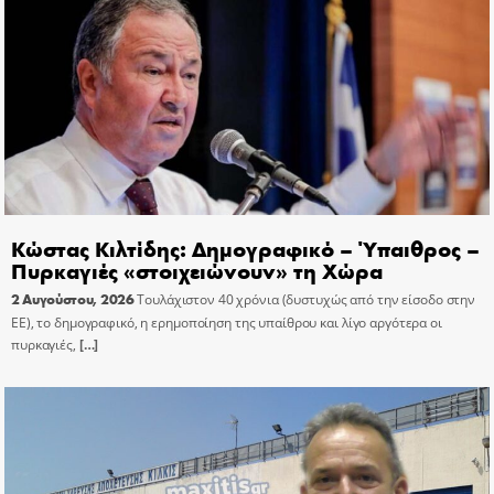
Κώστας Κιλτίδης: Δημογραφικό – Ύπαιθρος –
Πυρκαγιές «στοιχειώνουν» τη Χώρα
2 Αυγούστου, 2026
Τουλάχιστον 40 χρόνια (δυστυχώς από την είσοδο στην
ΕΕ), το δημογραφικό, η ερημοποίηση της υπαίθρου και λίγο αργότερα οι
πυρκαγιές,
[…]