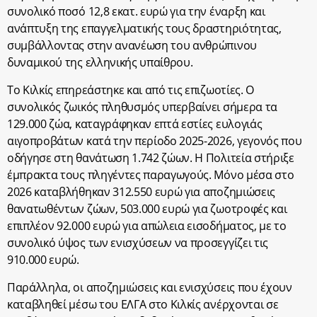
συνολικό ποσό 12,8 εκατ. ευρώ για την έναρξη και
ανάπτυξη της επαγγελματικής τους δραστηριότητας,
συμβάλλοντας στην ανανέωση του ανθρώπινου
δυναμικού της ελληνικής υπαίθρου.
Το Κιλκίς επηρεάστηκε και από τις επιζωοτίες. Ο
συνολικός ζωικός πληθυσμός υπερβαίνει σήμερα τα
129.000 ζώα, καταγράφηκαν επτά εστίες ευλογιάς
αιγοπροβάτων κατά την περίοδο 2025-2026, γεγονός που
οδήγησε στη θανάτωση 1.742 ζώων. Η Πολιτεία στήριξε
έμπρακτα τους πληγέντες παραγωγούς. Μόνο μέσα στο
2026 καταβλήθηκαν 312.550 ευρώ για αποζημιώσεις
θανατωθέντων ζώων, 503.000 ευρώ για ζωοτροφές και
επιπλέον 92.000 ευρώ για απώλεια εισοδήματος, με το
συνολικό ύψος των ενισχύσεων να προσεγγίζει τις
910.000 ευρώ.
Παράλληλα, οι αποζημιώσεις και ενισχύσεις που έχουν
καταβληθεί μέσω του ΕΛΓΑ στο Κιλκίς ανέρχονται σε