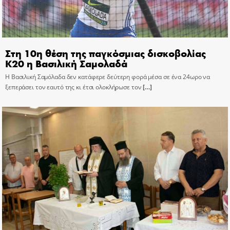
Στη 10η θέση της παγκόσμιας δισκοβολίας
Κ20 η Βασιλική Σαμολαδά
Η Βασιλική Σαμόλαδα δεν κατάφερε δεύτερη φορά μέσα σε ένα 24ωρο να
ξεπεράσει τον εαυτό της κι έτσι ολοκλήρωσε τον
[…]