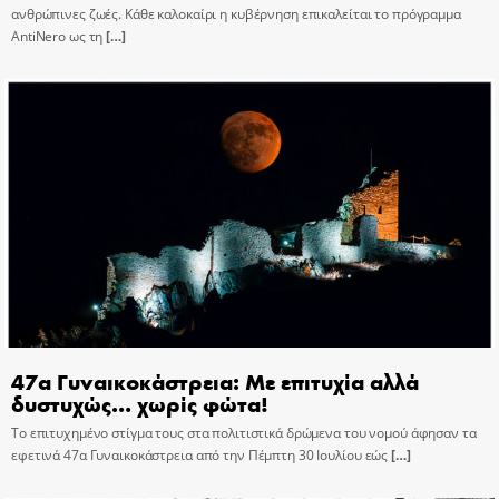
ανθρώπινες ζωές. Κάθε καλοκαίρι η κυβέρνηση επικαλείται το πρόγραμμα
AntiNero ως τη
[…]
47α Γυναικοκάστρεια: Με επιτυχία αλλά
δυστυχώς… χωρίς φώτα!
Το επιτυχημένο στίγμα τους στα πολιτιστικά δρώμενα του νομού άφησαν τα
εφετινά 47α Γυναικοκάστρεια από την Πέμπτη 30 Ιουλίου εώς
[…]