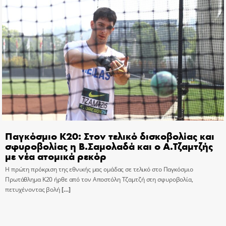
Παγκόσμιο Κ20: Στον τελικό δισκοβολίας και
σφυροβολίας η Β.Σαμολαδά και ο Α.Τζαμτζής
με νέα ατομικά ρεκόρ
Η πρώτη πρόκριση της εθνικής μας ομάδας σε τελικό στο Παγκόσμιο
Πρωτάθλημα Κ20 ήρθε από τον Αποστόλη Τζαμτζή στη σφυροβολία,
πετυχένοντας βολή
[…]