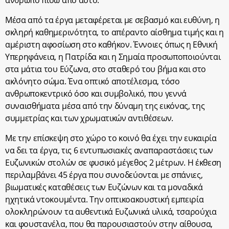
άνθρωπο πίσω από αυτό.
Μέσα από τα έργα μεταφέρεται με σεβασμό και ευθύνη, η
σκληρή καθημερινότητα, το απέραντο αίσθημα τιμής και η
αμέριστη αφοσίωση στο καθήκον. Έννοιες όπως η Εθνική
Υπερηφάνεια, η Πατρίδα και η Σημαία προσωποποιούνται
στα μάτια του Εύζωνα, στο σταθερό του βήμα και στο
ακλόνητο σώμα. Ένα οπτικό αποτέλεσμα, τόσο
ανθρωποκεντρικό όσο και συμβολικό, που γεννά
συναισθήματα μέσα από την δύναμη της εικόνας, της
συμμετρίας και των χρωματικών αντιθέσεων.
Με την επίσκεψη στο χώρο το κοινό θα έχει την ευκαιρία
να δει τα έργα, τις 6 εντυπωσιακές αναπαραστάσεις των
Ευζωνικών στολών σε φυσικό μέγεθος 2 μέτρων. Η έκθεση
περιλαμβάνει 45 έργα που συνοδεύονται με σπάνιες,
βιωματικές καταθέσεις των Ευζώνων και τα μοναδικά
ηχητικά ντοκουμέντα. Την οπτικοακουστική εμπειρία
ολοκληρώνουν τα αυθεντικά Ευζωνικά υλικά, τσαρούχια
και φουστανέλα, που θα παρουσιαστούν στην αίθουσα,