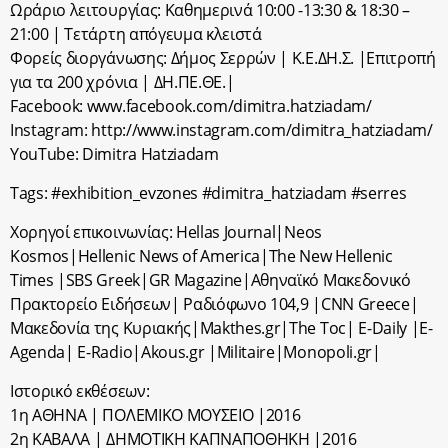
Ωράριο λειτουργίας: Καθημερινά 10:00 -13:30 & 18:30 –
21:00 | Τετάρτη απόγευμα κλειστά
Φορείς διοργάνωσης: Δήμος Σερρών | Κ.Ε.ΔΗ.Σ. |Επιτροπή
για τα 200 χρόνια | ΔΗ.ΠΕ.ΘΕ.|
Facebook: www.facebook.com/dimitra.hatziadam/
Instagram: http://www.instagram.com/dimitra_hatziadam/
YouTube: Dimitra Hatziadam
Tags: #exhibition_evzones #dimitra_hatziadam #serres
Χορηγοί επικοινωνίας: Hellas Journal|Neos
Kosmos|Hellenic News of America|The New Hellenic
Times |SBS Greek|GR Magazine|Αθηναϊκό Μακεδονικό
Πρακτορείο Ειδήσεων| Ραδιόφωνο 104,9 |CNN Greece|
Μακεδονία της Κυριακής|Makthes.gr|The Toc| E-Daily |E-
Agenda| E-Radio|Akous.gr |Militaire|Monopoli.gr|
Ιστορικό εκθέσεων:
1η ΑΘΗΝΑ | ΠΟΛΕΜΙΚΟ ΜΟΥΣΕΙΟ |2016
2η ΚΑΒΑΛΑ | ΔΗΜΟΤΙΚΗ ΚΑΠΝΑΠΟΘΗΚΗ |2016