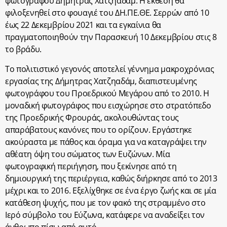
φωτογράφου Δήμητρας Χατζηαδάμ. Η έκθεση θα
φιλοξενηθεί στο φουαγιέ του ΔΗ.ΠΕ.ΘΕ. Σερρών από 10
έως 22 Δεκεμβρίου 2021 και τα εγκαίνια θα
πραγματοποιηθούν την Παρασκευή 10 Δεκεμβρίου στις 8
το βράδυ.
Το πολιτιστικό γεγονός αποτελεί γέννημα μακροχρόνιας
εργασίας της Δήμητρας Χατζηαδάμ, διαπιστευμένης
φωτογράφου του Προεδρικού Μεγάρου από το 2010. Η
μοναδική φωτογράφος που εισχώρησε στο στρατόπεδο
της Προεδρικής Φρουράς, ακολουθώντας τους
απαράβατους κανόνες που το ορίζουν. Εργάστηκε
ακούραστα με πάθος και όραμα για να καταγράψει την
αθέατη όψη του σώματος των Ευζώνων. Μία
φωτογραφική περιήγηση, που ξεκίνησε από τη
δημιουργική της περιέργεια, καθώς διήρκησε από το 2013
μέχρι και το 2016. Εξελίχθηκε σε ένα έργο ζωής και σε μία
κατάθεση ψυχής, που με τον φακό της στραμμένο στο
Ιερό σύμβολο του Εύζωνα, κατάφερε να αναδείξει τον