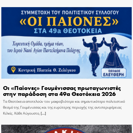
Οι «Παίονες» Γουμένισσας πρωταγωνιστές
στην παράδοση στα 49α Θεοτόκεια 2026
Τα Θεοτόκεια αποτελούν τον μακροβιότερο και σημαντικότερο πολιτιστικό
θεσμό της Γουμένισσας και της ευρύτερης περιοχής της αντιπεριφέρειας
Κιλκίς. Κάθε Αύγουστο,
[…]