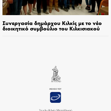
Συνεργασία δημάρχου Κιλκίς με το νέο
διοικητικό συμβούλιο του Κιλκισιακού
2ο χλμ Κιλκίς Μεταλλικού