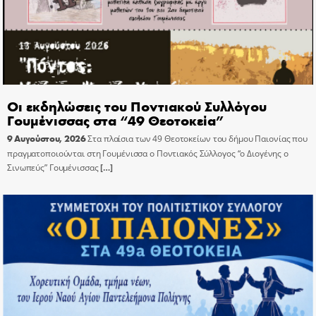
Οι εκδηλώσεις του Ποντιακού Συλλόγου
Γουμένισσας στα “49 Θεοτοκεία”
9 Αυγούστου, 2026
Στα πλαίσια των 49 Θεοτοκείων του δήμου Παιονίας που
πραγματοποιούνται στη Γουμένισσα ο Ποντιακός Σύλλογος “ο Διογένης ο
Σινωπεύς” Γουμένισσας
[…]