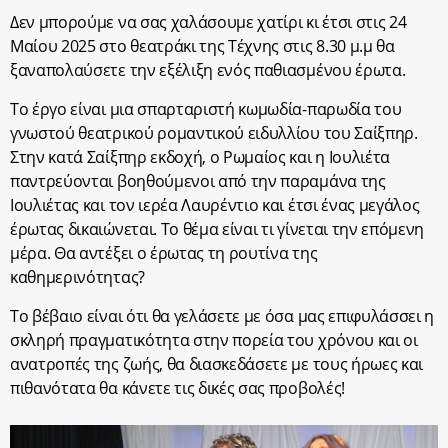
Δεν μπορούμε να σας χαλάσουμε χατίρι κι έτσι στις 24
Μαίου 2025 στο θεατράκι της Τέχνης στις 8.30 μ.μ θα
ξαναπολαύσετε την εξέλιξη ενός παθιασμένου έρωτα.
Το έργο είναι μια σπαρταριστή κωμωδία-παρωδία του
γνωστού θεατρικού ρομαντικού ειδυλλίου του Σαίξπηρ.
Στην κατά Σαίξπηρ εκδοχή, ο Ρωμαίος και η Ιουλιέτα
παντρεύονται βοηθούμενοι από την παραμάνα της
Ιουλιέτας και τον ιερέα Λαυρέντιο και έτσι ένας μεγάλος
έρωτας δικαιώνεται. Το θέμα είναι τι γίνεται την επόμενη
μέρα. Θα αντέξει ο έρωτας τη ρουτίνα της
καθημερινότητας?
Το βέβαιο είναι ότι θα γελάσετε με όσα μας επιφυλάσσει η
σκληρή πραγματικότητα στην πορεία του χρόνου και οι
ανατροπές της ζωής, θα διασκεδάσετε με τους ήρωες και
πιθανότατα θα κάνετε τις δικές σας προβολές!