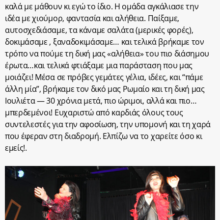
καλά με μάθουν κι εγώ το ίδιο. Η ομάδα αγκάλιασε την
ιδέα με χιούμορ, φαντασία και αλήθεια. Παίξαμε,
αυτοσχεδιάσαμε, τα κάναμε σαλάτα (μερικές φορές),
δοκιμάσαμε , ξαναδοκιμάσαμε… και τελικά βρήκαμε τον
τρόπο να πούμε τη δική μας «αλήθεια» του πιο διάσημου
έρωτα…και τελικά φτιάξαμε μια παράσταση που μας
μοιάζει! Μέσα σε πρόβες γεμάτες γέλια, ιδέες, και “πάμε
άλλη μία”, βρήκαμε τον δικό μας Ρωμαίο και τη δική μας
Ιουλιέτα — 30 χρόνια μετά, πιο ώριμοι, αλλά και πιο…
μπερδεμένοι! Ευχαριστώ από καρδιάς όλους τους
συντελεστές για την αφοσίωση, την υπομονή και τη χαρά
που έφεραν στη διαδρομή. Ελπίζω να το χαρείτε όσο κι
εμείς!.