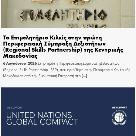
Το Επιμελητήριο Κιλκίς στην πρώτη
Περιφερειακή Σύμπραξη Δεξιοτήτων
(Regional Skills Partnership) της Κεντρικής
Μακεδονίας
6 Αυγούστου, 2026
Στην πρώτη Περιφερειακή Σύμπραξη Δεξιοτήτων
(Regional Skills Partnership –RSP), που εγκρίθηκε στην Περιφέρεια Κεντρικής
Μακεδονίας από την Ευρωπαϊκή Επιτροπή στο
[…]