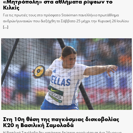
«Μητρόπολη» στα αθλήματα ρίψεων το
Κιλκίς
Για τις πρωτιές τους στο πρόσφατο Stoiximan πανελλήνιο πρωτάθλημα
ανδρών/γυναικών που διεξήχθη το Σάββατο 25 μέχρι την Κυριακή 26 Ιουλίου
[…]
Στη 10η θέση της παγκόσμιας δισκοβολίας
Κ20 η Βασιλική Σαμολαδά
Η Βασιλική Σαμόλαδα δεν κατάφερε δεύτερη φορά μέσα σε ένα 24ωρο να