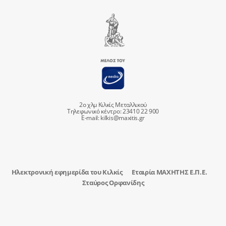
2ο χλμ Κιλκίς Μεταλλικού
Τηλεφωνικό κέντρο: 23410 22 900
E-mail:
kilkis@maxitis.gr
Ηλεκτρονική εφημερίδα του Κιλκίς
Εταιρία ΜΑΧΗΤΗΣ Ε.Π.Ε.
Σταύρος Ορφανίδης