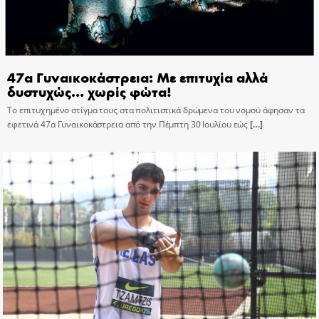
47α Γυναικοκάστρεια: Με επιτυχία αλλά
δυστυχώς… χωρίς φώτα!
Το επιτυχημένο στίγμα τους στα πολιτιστικά δρώμενα του νομού άφησαν τα
εφετινά 47α Γυναικοκάστρεια από την Πέμπτη 30 Ιουλίου εώς
[…]