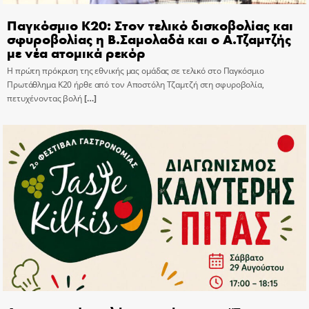
Παγκόσμιο Κ20: Στον τελικό δισκοβολίας και
σφυροβολίας η Β.Σαμολαδά και ο Α.Τζαμτζής
με νέα ατομικά ρεκόρ
Η πρώτη πρόκριση της εθνικής μας ομάδας σε τελικό στο Παγκόσμιο
Πρωτάθλημα Κ20 ήρθε από τον Αποστόλη Τζαμτζή στη σφυροβολία,
πετυχένοντας βολή
[…]