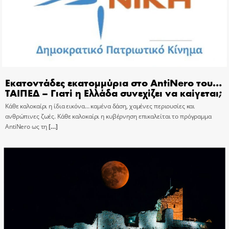
Εκατοντάδες εκατομμύρια στο AntiNero του…
ΤΑΙΠΕΔ – Γιατί η Ελλάδα συνεχίζει να καίγεται;
Κάθε καλοκαίρι η ίδια εικόνα… καμένα δάση, χαμένες περιουσίες και
ανθρώπινες ζωές. Κάθε καλοκαίρι η κυβέρνηση επικαλείται το πρόγραμμα
AntiNero ως τη
[…]