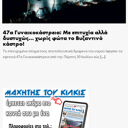
47α Γυναικοκάστρεια: Με επιτυχία αλλά
δυστυχώς… χωρίς φώτα το Βυζαντινό
κάστρο!
Το επιτυχημένο στίγμα τους στα πολιτιστικά δρώμενα του νομού άφησαν τα
εφετινά 47α Γυναικοκάστρεια από την Πέμπτη 30 Ιουλίου εώς
[…]