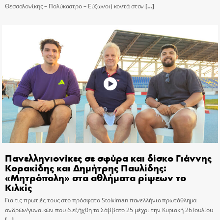
Θεσσαλονίκης – Πολύκαστρο – Εύζωνοι) κοντά στον
[…]
Πανελληνιονίκες σε σφύρα και δίσκο Γιάννης
Κορακίδης και Δημήτρης Παυλίδης:
«Μητρόπολη» στα αθλήματα ρίψεων το
Κιλκίς
Για τις πρωτιές τους στο πρόσφατο Stoiximan πανελλήνιο πρωτάθλημα
ανδρών/γυναικών που διεξήχθη το Σάββατο 25 μέχρι την Κυριακή 26 Ιουλίου
[…]