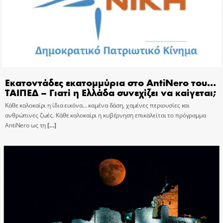
Εκατοντάδες εκατομμύρια στο AntiNero του…
ΤΑΙΠΕΔ – Γιατί η Ελλάδα συνεχίζει να καίγεται;
Κάθε καλοκαίρι η ίδια εικόνα… καμένα δάση, χαμένες περιουσίες και
ανθρώπινες ζωές. Κάθε καλοκαίρι η κυβέρνηση επικαλείται το πρόγραμμα
AntiNero ως τη
[…]