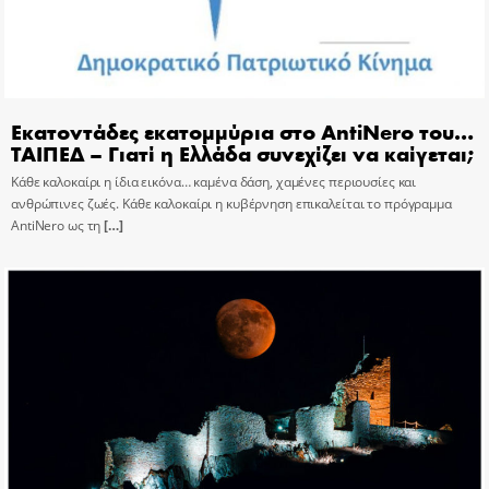
Εκατοντάδες εκατομμύρια στο AntiNero του…
ΤΑΙΠΕΔ – Γιατί η Ελλάδα συνεχίζει να καίγεται;
Κάθε καλοκαίρι η ίδια εικόνα… καμένα δάση, χαμένες περιουσίες και
ανθρώπινες ζωές. Κάθε καλοκαίρι η κυβέρνηση επικαλείται το πρόγραμμα
AntiNero ως τη
[…]