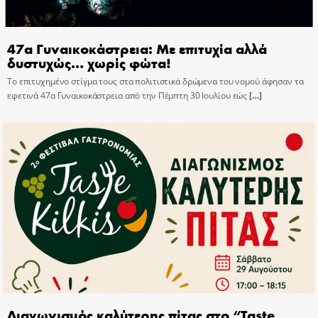
47α Γυναικοκάστρεια: Με επιτυχία αλλά
δυστυχώς… χωρίς φώτα!
Το επιτυχημένο στίγμα τους στα πολιτιστικά δρώμενα του νομού άφησαν τα
εφετινά 47α Γυναικοκάστρεια από την Πέμπτη 30 Ιουλίου εώς
[…]
Διαγωνισμός καλύτερης πίτας στο “Taste