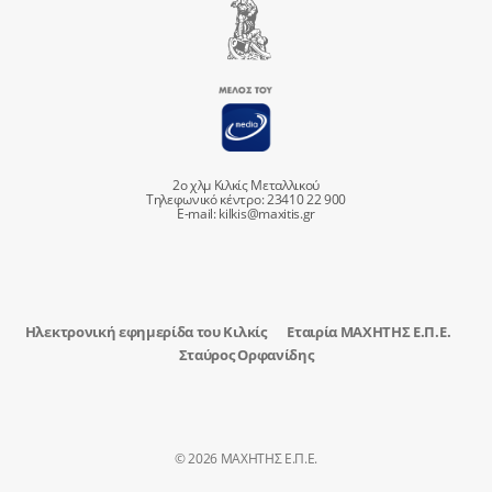
2ο χλμ Κιλκίς Μεταλλικού
Τηλεφωνικό κέντρο: 23410 22 900
E-mail:
kilkis@maxitis.gr
Ηλεκτρονική εφημερίδα του Κιλκίς
Εταιρία ΜΑΧΗΤΗΣ Ε.Π.Ε.
Σταύρος Ορφανίδης
© 2026 ΜΑΧΗΤΗΣ Ε.Π.Ε.