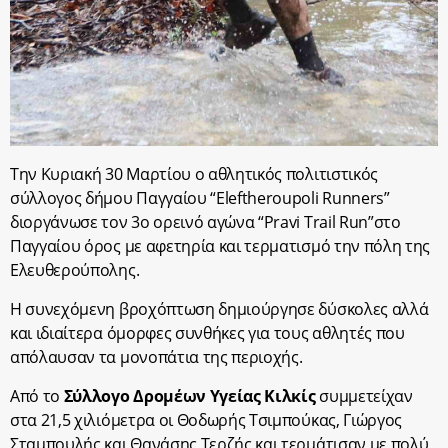
Την Κυριακή 30 Μαρτίου ο αθλητικός πολιτιστικός
σύλλογος δήμου Παγγαίου “Eleftheroupoli Runners”
διοργάνωσε τον 3
ο
ορεινό αγώνα “Pravi Trail Run”στο
Παγγαίου όρος με αφετηρία και τερματισμό την πόλη της
Ελευθερούπολης.
Η συνεχόμενη βροχόπτωση δημιούργησε δύσκολες αλλά
και ιδιαίτερα όμορφες συνθήκες για τους αθλητές που
απόλαυσαν τα μονοπάτια της περιοχής.
Από το
Σύλλογο Δρομέων Υγείας Κιλκίς
συμμετείχαν
στα 21,5 χιλιόμετρα οι Θοδωρής Τσιμπούκας, Γιώργος
Σταμπουλής και Θανάσης Τερζής και τερμάτισαν με πολύ