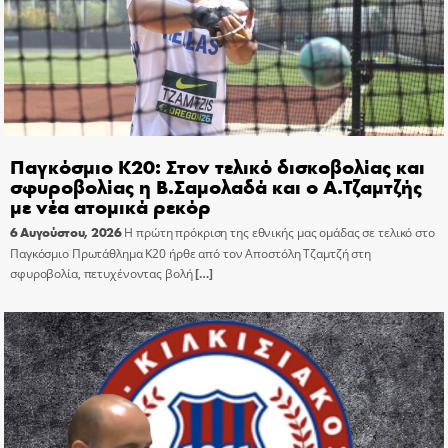
Παγκόσμιο Κ20: Στον τελικό δισκοβολίας και
σφυροβολίας η Β.Σαμολαδά και ο Α.Τζαμτζής
με νέα ατομικά ρεκόρ
6 Αυγούστου, 2026
Η πρώτη πρόκριση της εθνικής μας ομάδας σε τελικό στο
Παγκόσμιο Πρωτάθλημα Κ20 ήρθε από τον Αποστόλη Τζαμτζή στη
σφυροβολία, πετυχένοντας βολή
[…]