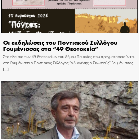
Οι εκδηλώσεις του Ποντιακού Συλλόγου
Γουμένισσας στα “49 Θεοτοκεία”
Στα πλαίσια των 49 Θεοτοκείων του δήμου Παιονίας που πραγματοποιούνται
στη Γουμένισσα ο Ποντιακός Σύλλογος “ο Διογένης ο Σινωπεύς” Γουμένισσας
[…]