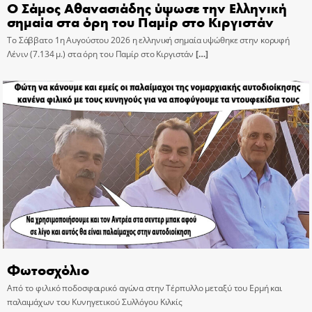
Ο Σάμος Αθανασιάδης ύψωσε την Ελληνική
σημαία στα όρη του Παμίρ στο Κιργιστάν
Το Σάββατο 1η Αυγούστου 2026 η ελληνική σημαία υψώθηκε στην κορυφή
Λένιν (7.134 μ.) στα όρη του Παμίρ στο Κιργιστάν
[…]
Φωτοσχόλιο
Από το φιλικό ποδοσφαιρικό αγώνα στην Τέρπυλλο μεταξύ του Ερμή και
παλαιμάχων του Κυνηγετικού Συλλόγου Κιλκίς