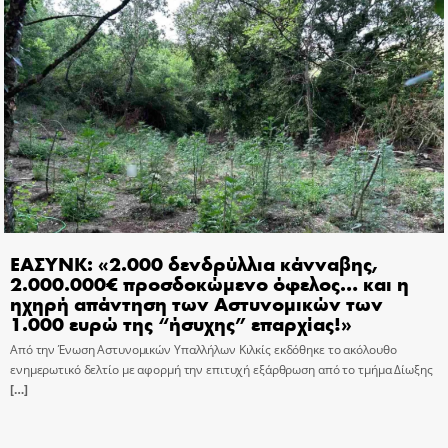
ΕΑΣΥΝΚ: «2.000 δενδρύλλια κάνναβης,
2.000.000€ προσδοκώμενο όφελος… και η
ηχηρή απάντηση των Αστυνομικών των
1.000 ευρώ της “ήσυχης” επαρχίας!»
Από την Ένωση Αστυνομικών Υπαλλήλων Κιλκίς εκδόθηκε το ακόλουθο
ενημερωτικό δελτίο με αφορμή την επιτυχή εξάρθρωση από το τμήμα Δίωξης
[…]