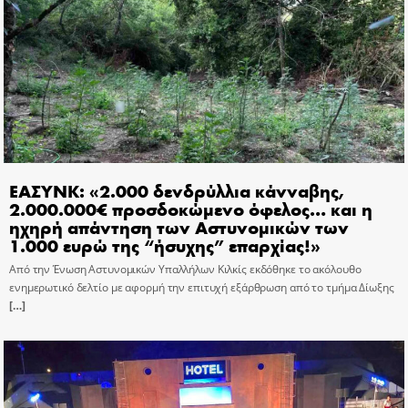
ΕΑΣΥΝΚ: «2.000 δενδρύλλια κάνναβης,
2.000.000€ προσδοκώμενο όφελος… και η
ηχηρή απάντηση των Αστυνομικών των
1.000 ευρώ της “ήσυχης” επαρχίας!»
Από την Ένωση Αστυνομικών Υπαλλήλων Κιλκίς εκδόθηκε το ακόλουθο
ενημερωτικό δελτίο με αφορμή την επιτυχή εξάρθρωση από το τμήμα Δίωξης
[…]