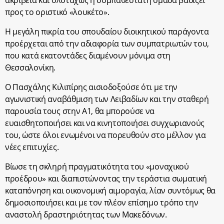
ακρίβεια και ολοταχώς η συμπαθέστατη ομάδα βαδίζει
προς το οριστικό «λουκέτο».
Η μεγάλη πικρία του σπουδαίου διοικητικού παράγοντα
προέρχεται από την αδιαφορία των συμπατριωτών του,
που κατά εκατοντάδες διαμένουν μόνιμα στη
Θεσσαλονίκη.
Ο Πασχάλης Κιλιπίρης αισιοδοξούσε ότι με την
αγωνιστική αναβάθμιση των Λειβαδίων και την σταθερή
παρουσία τους στην Α1, θα μπορούσε να
ευαισθητοποιήσει και να κινητοποιήσει συγχωριανούς
του, ώστε όλοι ενωμένοι να πορευθούν στο μέλλον για
νέες επιτυχίες.
Βίωσε τη σκληρή πραγματικότητα του «μοναχικού
προέδρου» και διαπιστώνοντας την τεράστια σωματική
καταπόνηση και οικονομική αιμοραγία, λίαν συντόμως θα
δημοσιοποιήσει και με τον πλέον επίσημο τρόπο την
αναστολή δραστηριότητας των Μακεδόνων.