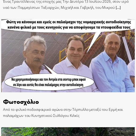
Ένας Τραντέλλενας της εποχής μας Την Δευτέρα 13 Ιουλίου 2026, στον ιερό
ναό των Παμμεγίστων Ταξιαρχών, Μιχαήλ και Γαβριήλ, του Μικρού
[…]
Φωτοσχόλιο
Από το φιλικό ποδοσφαιρικό αγώνα στην Τέρπυλλο μεταξύ του Ερμή και
παλαιμάχων του Κυνηγετικού Συλλόγου Κιλκίς