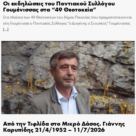
Οι εκδηλώσεις του Ποντιακού Συλλόγου
Γουμένισσας στα “49 Θεοτοκεία”
Στα πλαίσια των 49 Θεοτοκείων του δήμου Παιονίας που πραγματοποιούνται
στη Γουμένισσα ο Ποντιακός Σύλλογος “ο Διογένης ο Σινωπεύς” Γουμένισσας
[…]
Από την Τιφλίδα στο Μικρό Δάσος. Γιάννης
Καρυπίδης 21/4/1952 – 11/7/2026