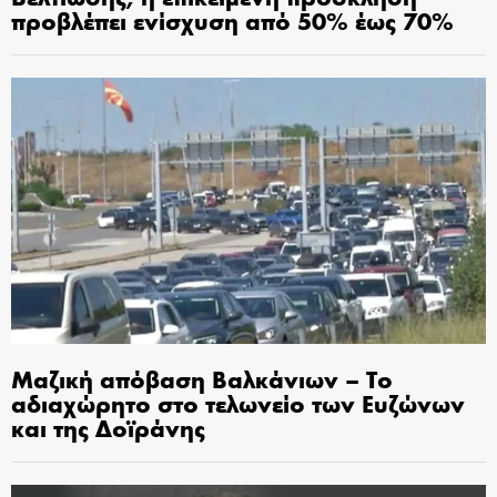
προβλέπει ενίσχυση από 50% έως 70%
Μαζική απόβαση Βαλκάνιων – Το
αδιαχώρητο στο τελωνείο των Ευζώνων
και της Δοϊράνης