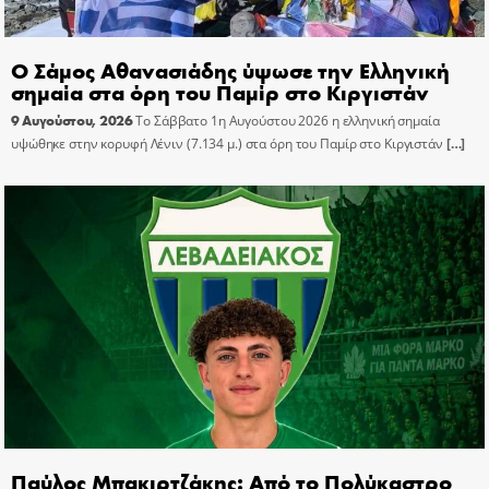
Ο Σάμος Αθανασιάδης ύψωσε την Ελληνική
σημαία στα όρη του Παμίρ στο Κιργιστάν
9 Αυγούστου, 2026
Το Σάββατο 1η Αυγούστου 2026 η ελληνική σημαία
υψώθηκε στην κορυφή Λένιν (7.134 μ.) στα όρη του Παμίρ στο Κιργιστάν
[…]
Παύλος Μπακιρτζάκης: Από το Πολύκαστρο