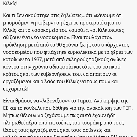
Κιλκίς!
Και τι δεν ακούστηκε στις δηλώσεις…ότι «κάνουμε ότι
μπορούμε», «η κυβέρνηση έχει σε προτεραιότητα το
Κιλκίς και το νοσοκομείο του νομού»;;, «οι Κιλκισιώτες
αξίζουν ένα νέο νοσοκομείο». Είναι τουλάχιστον
πρόκληση, μετά από τα 90 χρόνια ζωής του υπάρχοντος
νοσοκομείου που φτιάχτηκε κυριολεκτικά με τα χέρια των
κατοίκων το 1937, μετά από σκληρούς ταξικούς αγώνες
κόντρα στην χρόνια αδιαφορία και τότε του αστικού
κράτους και των κυβερνήσεων του, να απαιτούν οι
εργαζόμενοι και ο λαός του Κιλκίς να τους πουν και
ευχαριστώ!
Είναι θράσος να «λιβανίζουν» το Ταμείο Ανάκαμψης της
ΕΕ και το κονδύλι που δόθηκε για την ανακαίνιση των ΤΕΠ.
Μήπως θέλουν να ξεχάσουμε πως αυτά έχουν ήδη
πληρωθεί αδρά από τις τσέπες του κοσμάκη, από τους
ίδιους τους εργαζόμενους και τους ασθενείς και