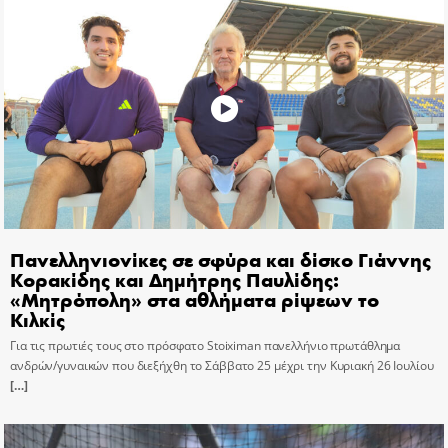
Πανελληνιονίκες σε σφύρα και δίσκο Γιάννης
Κορακίδης και Δημήτρης Παυλίδης:
«Μητρόπολη» στα αθλήματα ρίψεων το
Κιλκίς
Για τις πρωτιές τους στο πρόσφατο Stoiximan πανελλήνιο πρωτάθλημα
ανδρών/γυναικών που διεξήχθη το Σάββατο 25 μέχρι την Κυριακή 26 Ιουλίου
[…]