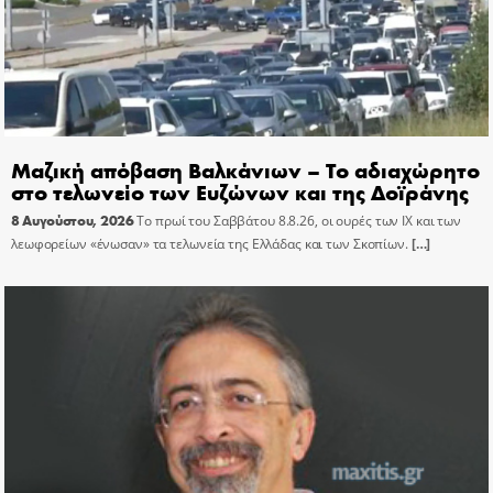
Μαζική απόβαση Βαλκάνιων – Το αδιαχώρητο
στο τελωνείο των Ευζώνων και της Δοϊράνης
8 Αυγούστου, 2026
Το πρωί του Σαββάτου 8.8.26, οι ουρές των ΙΧ και των
λεωφορείων «ένωσαν» τα τελωνεία της Ελλάδας και των Σκοπίων.
[…]