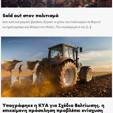
Sold out στον πολιτισμό
Δύο sold out μαγικές βραδιές έζησαν οι φίλοι του πολιτισμού σε θερινό
κινηματογράφο και θέατρο στο Κιλκίς. Πιο συγκεκριμένα την
[…]
Υπογράφηκε η ΚΥΑ για Σχέδια Βελτίωσης, η
επικείμενη πρόσκληση προβλέπει ενίσχυση