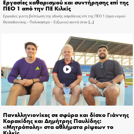
Εργασίες καθαρισμού και συντήρησης επί της
ΠΕΟ 1 από την ΠΕ Κιλκίς
Εργασίες για τη βελτίωση της οδικής ασφάλειας επί της ΠΕΟ 1 (όρια νομού
Θεσσαλονίκης – Πολύκαστρο – Εύζωνοι) κοντά στον
[…]
Πανελληνιονίκες σε σφύρα και δίσκο Γιάννης
Κορακίδης και Δημήτρης Παυλίδης:
«Μητρόπολη» στα αθλήματα ρίψεων το
Κιλκίς