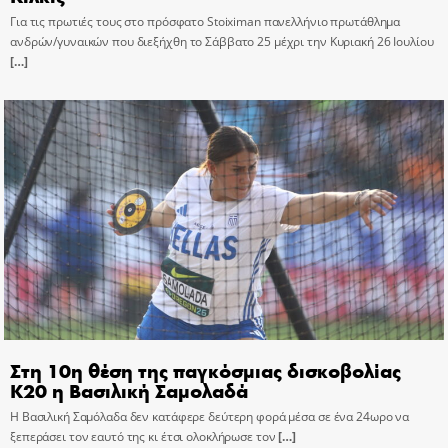
Για τις πρωτιές τους στο πρόσφατο Stoiximan πανελλήνιο πρωτάθλημα
ανδρών/γυναικών που διεξήχθη το Σάββατο 25 μέχρι την Κυριακή 26 Ιουλίου
[…]
Στη 10η θέση της παγκόσμιας δισκοβολίας
Κ20 η Βασιλική Σαμολαδά
Η Βασιλική Σαμόλαδα δεν κατάφερε δεύτερη φορά μέσα σε ένα 24ωρο να
ξεπεράσει τον εαυτό της κι έτσι ολοκλήρωσε τον
[…]