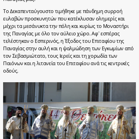
Το Δεκαπενταύγουστο τιμήθηκε με πάνδημη συρροή
ευλαβών προσκυνητών που κατέκλυσαν ολημερίς και
μέχρι τα μεσάνυκτα την πόλη και κυρίως το Μοναστήρι
της Παναγίας με όλο τον αύλειο χώρο. Αφ᾽ εσπέρας
τελέστηκαν ο Εσπερινός, η Έξοδος του Επιταφίου της
Παναγίας στην αυλή και η ψαλμώδηση των Εγκωμίων από
τον Σεβασμιώτατο, τους Ιερείς και τη χορωδία των
Παιόνων και η λιτανεία του Επιταφίου ανά τις κεντρικές
οδούς.