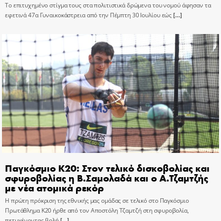
Το επιτυχημένο στίγμα τους στα πολιτιστικά δρώμενα του νομού άφησαν τα
εφετινά 47α Γυναικοκάστρεια από την Πέμπτη 30 Ιουλίου εώς
[…]
Παγκόσμιο Κ20: Στον τελικό δισκοβολίας και
σφυροβολίας η Β.Σαμολαδά και ο Α.Τζαμτζής
με νέα ατομικά ρεκόρ
Η πρώτη πρόκριση της εθνικής μας ομάδας σε τελικό στο Παγκόσμιο
Πρωτάθλημα Κ20 ήρθε από τον Αποστόλη Τζαμτζή στη σφυροβολία,
πετυχένοντας βολή
[…]