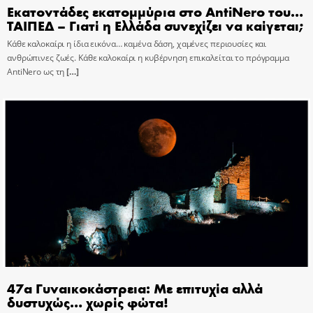
Εκατοντάδες εκατομμύρια στο AntiNero του…
ΤΑΙΠΕΔ – Γιατί η Ελλάδα συνεχίζει να καίγεται;
Κάθε καλοκαίρι η ίδια εικόνα… καμένα δάση, χαμένες περιουσίες και
ανθρώπινες ζωές. Κάθε καλοκαίρι η κυβέρνηση επικαλείται το πρόγραμμα
AntiNero ως τη
[…]
47α Γυναικοκάστρεια: Με επιτυχία αλλά
δυστυχώς… χωρίς φώτα!