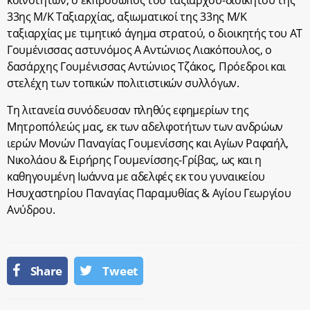
33ης Μ/Κ Ταξιαρχίας, αξιωματικοί της 33ης Μ/Κ
ταξιαρχίας με τιμητικό άγημα στρατού, ο διοικητής του ΑΤ
Γουμένισσας αστυνόμος Α Αντώνιος Λιακόπουλος, ο
δασάρχης Γουμένισσας Αντώνιος Τζάκος, Πρόεδροι και
στελέχη των τοπικών πολιτιστικών συλλόγων.
Τη λιτανεία συνόδευσαν πληθύς εφημερίων της
Μητροπόλεώς μας, εκ των αδελφοτήτων των ανδρώων
ιερών Μονών Παναγίας Γουμενίσσης και Αγίων Ραφαήλ,
Νικολάου & Ειρήρης Γουμενίσσης-Γρίβας, ως και η
καθηγουμένη Ιωάννα με αδελφές εκ του γυναικείου
Ησυχαστηρίου Παναγίας Παραμυθίας & Αγίου Γεωργίου
Ανύδρου.
Share
Tweet