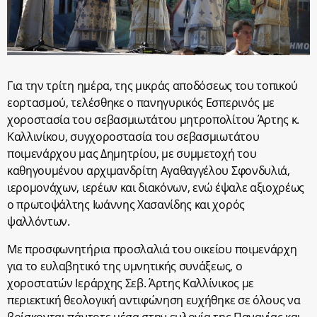
Για την τρίτη ημέρα, της μικράς αποδόσεως του τοπικού
εορτασμού, τελέσθηκε ο πανηγυρικός Εσπερινός με
χοροστασία του σεβασμιωτάτου μητροπολίτου Άρτης κ.
Καλλινίκου, συγχοροστασία του σεβασμιωτάτου
ποιμενάρχου μας Δημητρίου, με συμμετοχή του
καθηγουμένου αρχιμανδρίτη Αγαθαγγέλου Σφονδυλιά,
ιερομονάχων, ιερέων και διακόνων, ενώ έψαλε αξιοχρέως
ο πρωτοψάλτης Ιωάννης Χασανίδης και χορός
ψαλλόντων.
Με προσφωνητήρια προσλαλιά του οικείου ποιμενάρχη
για το ευλαβητικό της υμνητικής συνάξεως, ο
χοροστατών Ιεράρχης Σεβ. Άρτης Καλλίνικος με
περιεκτική θεολογική αντιφώνηση ευχήθηκε σε όλους να
βρίσκονται πάντοτε μέσα στην ευλογία της Παναγίας και