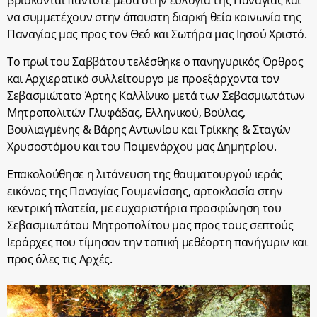
να συμμετέχουν στην άπαυστη διαρκή θεία κοινωνία της
Παναγίας μας προς τον Θεό και Σωτήρα μας Ιησού Χριστό.
Το πρωί του Σαββάτου τελέσθηκε ο πανηγυρικός Όρθρος
και Αρχιερατικό συλλείτουργο με προεξάρχοντα τον
Σεβασμιώτατο Άρτης Καλλίνικο μετά των Σεβασμιωτάτων
Μητροπολιτών Γλυφάδας, Ελληνικού, Βούλας,
Βουλιαγμένης & Βάρης Αντωνίου και Τρίκκης & Σταγών
Χρυσοστόμου και του Ποιμενάρχου μας Δημητρίου.
Επακολούθησε η λιτάνευση της θαυματουργού ιεράς
εικόνος της Παναγίας Γουμενίσσης, αρτοκλασία στην
κεντρική πλατεία, με ευχαριστήρια προσφώνηση του
Σεβασμιωτάτου Μητροπολίτου μας προς τους σεπτούς
Ιεράρχες που τίμησαν την τοπική μεθέορτη πανήγυριν και
προς όλες τις Αρχές.