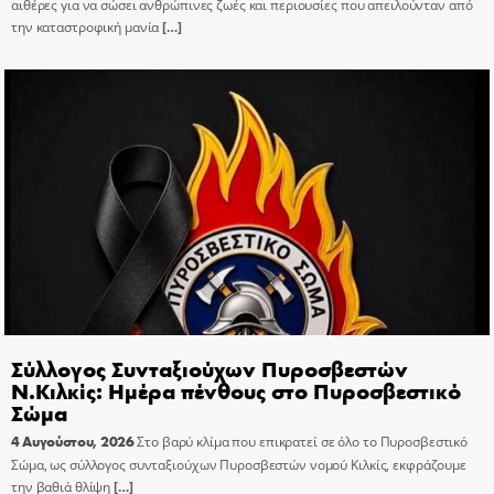
αιθέρες για να σώσει ανθρώπινες ζωές και περιουσίες που απειλούνταν από
την καταστροφική μανία
[…]
Σύλλογος Συνταξιούχων Πυροσβεστών
Ν.Κιλκίς: Ημέρα πένθους στο Πυροσβεστικό
Σώμα
4 Αυγούστου, 2026
Στο βαρύ κλίμα που επικρατεί σε όλο το Πυροσβεστικό
Σώμα, ως σύλλογος συνταξιούχων Πυροσβεστών νομού Κιλκίς, εκφράζουμε
την βαθιά θλίψη
[…]