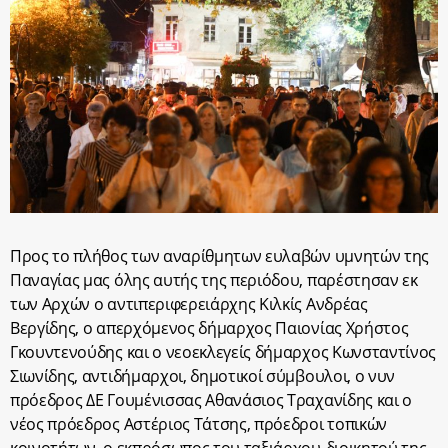
Προς το πλήθος των αναρίθμητων ευλαβών υμνητών της
Παναγίας μας όλης αυτής της περιόδου, παρέστησαν εκ
των Αρχών ο αντιπεριφερειάρχης Κιλκίς Ανδρέας
Βεργίδης, ο απερχόμενος δήμαρχος Παιονίας Χρήστος
Γκουντενούδης και ο νεοεκλεγείς δήμαρχος Κωνσταντίνος
Σιωνίδης, αντιδήμαρχοι, δημοτικοί σύμβουλοι, ο νυν
πρόεδρος ΔΕ Γουμένισσας Αθανάσιος Τραχανίδης και ο
νέος πρόεδρος Αστέριος Τάτσης, πρόεδροι τοπικών
κοινοτήτων, ο εκπρόσωπος του ταξιάρχου-διοικητού της