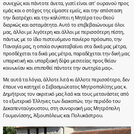
συνεχώς και πάντοτε άνετα, γιατί είναι απ᾽ ουρανού προς
εμάς και ο στόχος της είμαστε εμείς, και την απόσταση
την διατρέχει και την καλύπτει η Μητέρα του Θεού
διαρκώς και ασταμάτητα. Αυτό το επιβεβαιώνουμε όλοι
μας, άλλοι με λιγότερη και άλλοι με περισσότερη πίστη,
πάντως με το ίδιο πιστευόμενο πανίερο πρόσωπο, την
Παναγία μας, η οποία συγκαταβαίνει στα δικά μας μέτρα,
προσδέχεται τα δικά μας μέτρα, παραδέχεται την δική μας
υπαρκτική και υπαρξιακή δίψα μεσιτείας προς θείαν
κοινωνίαν και επιποθεί πάντοτε την σωτηρία μας».
Με αυτά τα λόγια, άλλοτε λιτά κι άλλοτε περισσότερο, δεν
έπαυε να κατηχεί ο Σεβασμιώτατος Μητροπολίτης μας κ.
Δημήτριος τον ακριτικό μας λαό και τους μετανάστες από
το εξωτερικό Έλληνες των διακοπών, την περιόδο του
Δεκαπενταύγουστου, στη συνοριακή μας Μητρόπολη
Γουμενίσσης, Άξιουπόλεως και Πολυκάστρου.