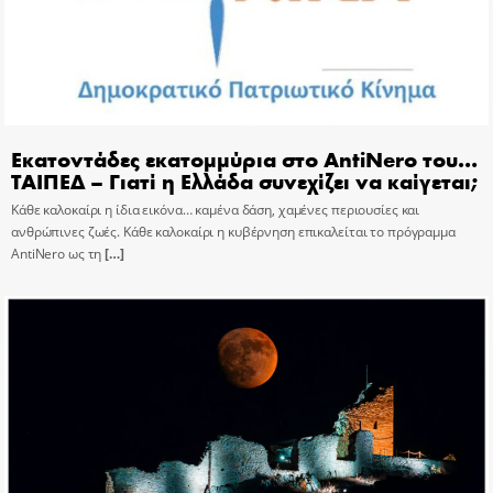
Εκατοντάδες εκατομμύρια στο AntiNero του…
ΤΑΙΠΕΔ – Γιατί η Ελλάδα συνεχίζει να καίγεται;
Κάθε καλοκαίρι η ίδια εικόνα… καμένα δάση, χαμένες περιουσίες και
ανθρώπινες ζωές. Κάθε καλοκαίρι η κυβέρνηση επικαλείται το πρόγραμμα
AntiNero ως τη
[…]