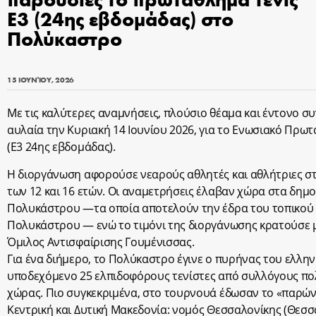
Ε3 (24ης εβδομάδας) στο
Πολύκαστρο
15 ΙΟΥΝΊΟΥ, 2026
Με τις καλύτερες αναμνήσεις, πλούσιο θέαμα και έντονο σ
αυλαία την Κυριακή 14 Ιουνίου 2026, για το Ενωσιακό Πρω
(Ε3 24ης εβδομάδας).
Η διοργάνωση αφορούσε νεαρούς αθλητές και αθλήτριες στ
των 12 και 16 ετών. Οι αναμετρήσεις έλαβαν χώρα στα δημο
Πολυκάστρου —τα οποία αποτελούν την έδρα του τοπικού
Πολυκάστρου — ενώ το τιμόνι της διοργάνωσης κρατούσε μ
Όμιλος Αντισφαίρισης Γουμένισσας.
Για ένα διήμερο, το Πολύκαστρο έγινε ο πυρήνας του ελληνι
υποδεχόμενο 25 ελπιδοφόρους τενίστες από συλλόγους π
χώρας. Πιο συγκεκριμένα, στο τουρνουά έδωσαν το «παρών»
Κεντρική και Δυτική Μακεδονία: νομός Θεσσαλονίκης (Θεσσ