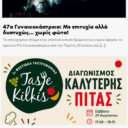
47α Γυναικοκάστρεια: Με επιτυχία αλλά
δυστυχώς… χωρίς φώτα!
Το επιτυχημένο στίγμα τους στα πολιτιστικά δρώμενα του νομού άφησαν τα
εφετινά 47α Γυναικοκάστρεια από την Πέμπτη 30 Ιουλίου εώς
[…]