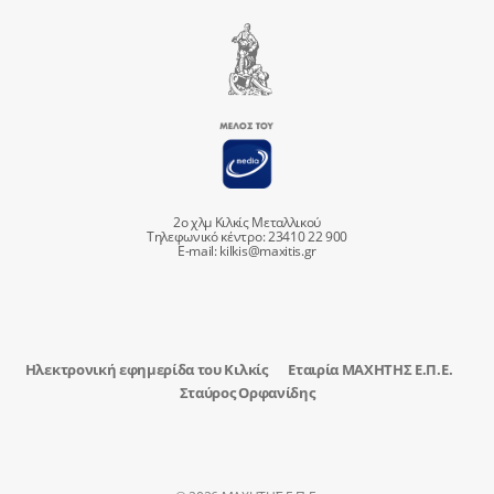
2ο χλμ Κιλκίς Μεταλλικού
Τηλεφωνικό κέντρο: 23410 22 900
E-mail:
kilkis@maxitis.gr
Ηλεκτρονική εφημερίδα του Κιλκίς
Εταιρία ΜΑΧΗΤΗΣ Ε.Π.Ε.
Σταύρος Ορφανίδης