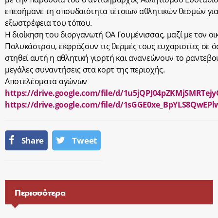
επεσήμανε τη σπουδαιότητα τέτοιων αθλητικών θεσμών για
εξωστρέφεια του τόπου.
Η διοίκηση του διοργανωτή ΟΑ Γουμένισσας, μαζί με τον ο
Πολυκάστρου, εκφράζουν τις θερμές τους ευχαριστίες σε 
στηθεί αυτή η αθλητική γιορτή και ανανεώνουν το ραντεβού
μεγάλες συναντήσεις στα κορτ της περιοχής.
Αποτελέσματα αγώνων
https://drive.google.com/file/d/1u5jQPJ04pZKMjSMRT
https://drive.google.com/file/d/1sGGE0xe_BpYLS8QwEPl
Share
Tweet
Περισσότερα