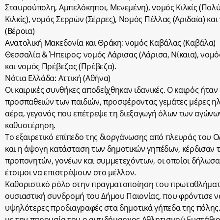
Σταυρούπολη, Αμπελόκηποι, Μενεμένη), νομός Κιλκίς (Πολ
Κιλκίς), νομός Σερρών (Σέρρες), Νομός Πέλλας (Αριδαία) κα
(Βέροια)
Ανατολική Μακεδονία και Θράκη: νομός Καβάλας (Καβάλα)
Θεσσαλία & Ήπειρος: νομός Λάρισας (Λάρισα, Νίκαια), νομό
και νομός Πρέβεζας (Πρέβεζα).
Νότια Ελλάδα: Αττική (Αθήνα)
Οι καιρικές συνθήκες αποδείχθηκαν ιδανικές. Ο καιρός ήτα
προσπαθειών των παιδιών, προσφέροντας γεμάτες μέρες ηλ
αέρα, γεγονός που επέτρεψε τη διεξαγωγή όλων των αγώνω
καθυστέρηση.
Το εξαιρετικό επίπεδο της διοργάνωσης από πλευράς του Ο
και η άψογη κατάσταση των δημοτικών γηπέδων, κέρδισαν τ
προπονητών, γονέων και συμμετεχόντων, οι οποίοι δήλωσα
έτοιμοι να επιστρέψουν στο μέλλον.
Καθοριστικό ρόλο στην πραγματοποίηση του πρωταθλήματ
ουσιαστική συνδρομή του Δήμου Παιονίας, που φρόντισε ν
υψηλότερες προδιαγραφές στα δημοτικά γήπεδα της πόλης.
με την παρουσία του ο αντιδήμαρχος Αθλητισμού Ευστάθιο