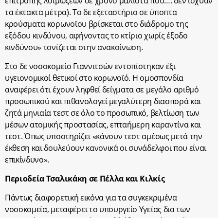
επιτροπής λοιμώξεων σε χρόνο μάλιστα που…. δεν ίσχυαν
τα έκτακτα μέτρα). Το δε εξεταστήριο σε ύποπτα
κρούσματα κορωνοϊου βρίσκεται στο διάδρομο της
εξόδου κινδύνου, αφήνοντας το κτίριο χωρίς έξοδο
κινδύνου» τονίζεται στην ανακοίνωση.
Στο δε νοσοκομείο Γιαννιτσών εντοπίστηκαν έξι
υγειονομικοί θετικοί στο κορωνοϊό. Η ομοσπονδία
αναφέρει ότι έχουν ληφθεί δείγματα σε μεγάλο αριθμό
προσωπικού και πιθανολογεί μεγαλύτερη διασπορά και
ζητά μηνιαία τεστ σε όλο το προσωπικό, βελτίωση των
μέσων ατομικής προστασίας, επταήμερη καραντίνα και
τεστ. Όπως υποστηρίζει «κάνουν τεστ αμέσως μετά την
έκθεση και δουλεύουν κανονικά οι συνάδελφοι που είναι
επικίνδυνο».
Περιοδεία Τσαλικάκη σε Πέλλα και Κιλκίς
Πάντως διαφορετική εικόνα για τα συγκεκριμένα
νοσοκομεία, μεταφέρει το υπουργείο Υγείας δια των