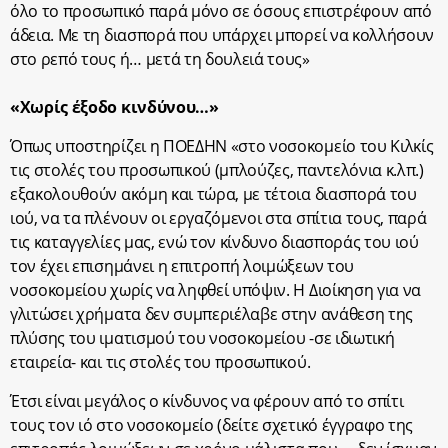
όλο το προσωπικό παρά μόνο σε όσους επιστρέφουν από
άδεια. Με τη διασπορά που υπάρχει μπορεί να κολλήσουν
στο ρεπό τους ή… μετά τη δουλειά τους»
«Χωρίς έξοδο κινδύνου…»
Όπως υποστηρίζει η ΠΟΕΔΗΝ «στο νοσοκομείο του Κιλκίς
τις στολές του προσωπικού (μπλούζες, παντελόνια κ.λπ.)
εξακολουθούν ακόμη και τώρα, με τέτοια διασπορά του
ιού, να τα πλένουν οι εργαζόμενοι στα σπίτια τους, παρά
τις καταγγελίες μας, ενώ τον κίνδυνο διασποράς του ιού
τον έχει επισημάνει η επιτροπή λοιμώξεων του
νοσοκομείου χωρίς να ληφθεί υπόψιν. Η Διοίκηση για να
γλιτώσει χρήματα δεν συμπεριέλαβε στην ανάθεση της
πλύσης του ιματισμού του νοσοκομείου -σε ιδιωτική
εταιρεία- και τις στολές του προσωπικού.
Έτσι είναι μεγάλος ο κίνδυνος να φέρουν από το σπίτι
τους τον ιό στο νοσοκομείο (δείτε σχετικό έγγραφο της