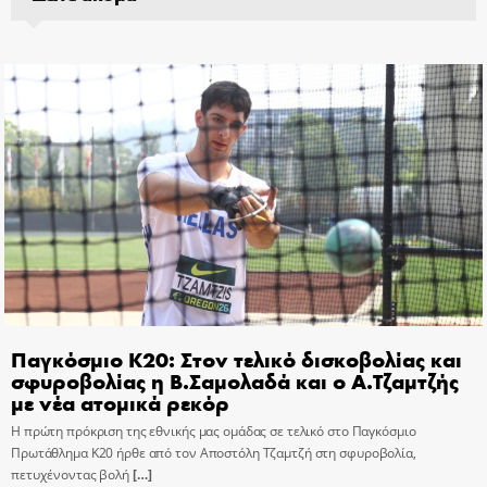
Παγκόσμιο Κ20: Στον τελικό δισκοβολίας και
σφυροβολίας η Β.Σαμολαδά και ο Α.Τζαμτζής
με νέα ατομικά ρεκόρ
Η πρώτη πρόκριση της εθνικής μας ομάδας σε τελικό στο Παγκόσμιο
Πρωτάθλημα Κ20 ήρθε από τον Αποστόλη Τζαμτζή στη σφυροβολία,
πετυχένοντας βολή
[…]