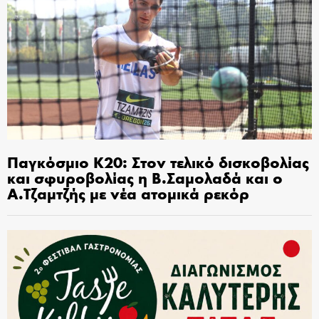
Παγκόσμιο Κ20: Στον τελικό δισκοβολίας
και σφυροβολίας η Β.Σαμολαδά και ο
Α.Τζαμτζής με νέα ατομικά ρεκόρ