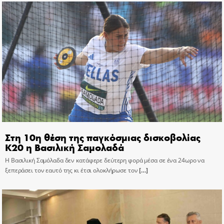
Στη 10η θέση της παγκόσμιας δισκοβολίας
Κ20 η Βασιλική Σαμολαδά
Η Βασιλική Σαμόλαδα δεν κατάφερε δεύτερη φορά μέσα σε ένα 24ωρο να
ξεπεράσει τον εαυτό της κι έτσι ολοκλήρωσε τον
[…]