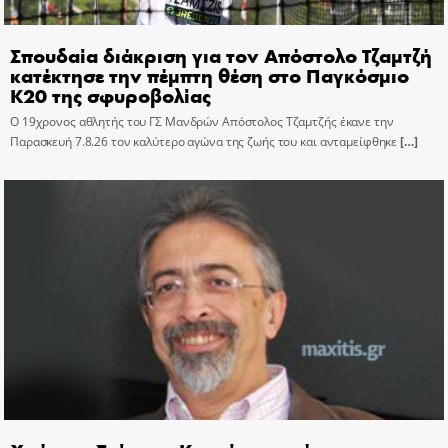
Σπουδαία διάκριση για τον Απόστολο Τζαμτζή
κατέκτησε την πέμπτη θέση στο Παγκόσμιο
Κ20 της σφυροβολίας
Ο 19χρονος αθλητής του ΓΣ Μανδρών Απόστολος Τζαμτζής έκανε την
Παρασκευή 7.8.26 τον καλύτερο αγώνα της ζωής του και ανταμείφθηκε
[…]