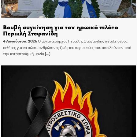
Βουβή συγκίνηση για τον ηρωικό πιλότο
Περικλή Στεφανίδη
4 Αυγούστου, 2026
Ο αντιπτέραρχος Περικλής Στεφανίδης πέταξε στους
αιθέρες για να σώσει ανθρώπινες ζωές και περιουσίες που απειλούνταν από
την καταστροφική μανία
[…]