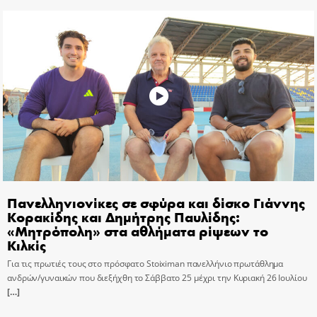
Πανελληνιονίκες σε σφύρα και δίσκο Γιάννης
Κορακίδης και Δημήτρης Παυλίδης:
«Μητρόπολη» στα αθλήματα ρίψεων το
Κιλκίς
Για τις πρωτιές τους στο πρόσφατο Stoiximan πανελλήνιο πρωτάθλημα
ανδρών/γυναικών που διεξήχθη το Σάββατο 25 μέχρι την Κυριακή 26 Ιουλίου
[…]