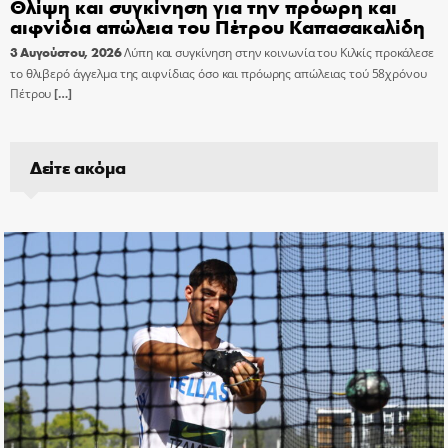
Θλίψη και συγκίνηση για την πρόωρη και
αιφνίδια απώλεια του Πέτρου Καπασακαλίδη
3 Αυγούστου, 2026
Λύπη και συγκίνηση στην κοινωνία του Κιλκίς προκάλεσε
το θλιβερό άγγελμα της αιφνίδιας όσο και πρόωρης απώλειας τού 58χρόνου
Πέτρου
[…]
Δείτε ακόμα