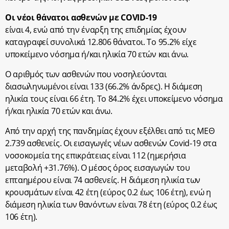
Οι νέοι θάνατοι ασθενών με COVID-19
είναι 4, ενώ από την έναρξη της επιδημίας έχουν
καταγραφεί συνολικά 12.806 θάνατοι. Το 95.2% είχε
υποκείμενο νόσημα ή/και ηλικία 70 ετών και άνω.
Ο αριθμός των ασθενών που νοσηλεύονται
διασωληνωμένοι είναι 133 (66.2% άνδρες). Η διάμεση
ηλικία τους είναι 66 έτη. To 84.2% έχει υποκείμενο νόσημα
ή/και ηλικία 70 ετών και άνω.
Από την αρχή της πανδημίας έχουν εξέλθει από τις ΜΕΘ
2.739 ασθενείς. Οι εισαγωγές νέων ασθενών Covid-19 στα
νοσοκομεία της επικράτειας είναι 112 (ημερήσια
μεταβολή +31.76%). Ο μέσος όρος εισαγωγών του
επταημέρου είναι 74 ασθενείς. Η διάμεση ηλικία των
κρουσμάτων είναι 42 έτη (εύρος 0.2 έως 106 έτη), ενώ η
διάμεση ηλικία των θανόντων είναι 78 έτη (εύρος 0.2 έως
106 έτη).