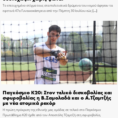
Το επιτυχημένο στίγμα τους στα πολιτιστικά δρώμενα του νομού άφησαν τα
εφετινά 47α Γυναικοκάστρεια από την Πέμπτη 30 Ιουλίου εώς
[…]
Παγκόσμιο Κ20: Στον τελικό δισκοβολίας και
σφυροβολίας η Β.Σαμολαδά και ο Α.Τζαμτζής
με νέα ατομικά ρεκόρ
Η πρώτη πρόκριση της εθνικής μας ομάδας σε τελικό στο Παγκόσμιο
Πρωτάθλημα Κ20 ήρθε από τον Αποστόλη Τζαμτζή στη σφυροβολία,