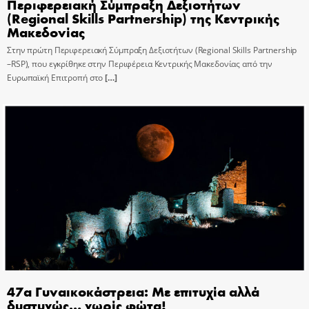
Περιφερειακή Σύμπραξη Δεξιοτήτων
(Regional Skills Partnership) της Κεντρικής
Μακεδονίας
Στην πρώτη Περιφερειακή Σύμπραξη Δεξιοτήτων (Regional Skills Partnership
–RSP), που εγκρίθηκε στην Περιφέρεια Κεντρικής Μακεδονίας από την
Ευρωπαϊκή Επιτροπή στο
[…]
47α Γυναικοκάστρεια: Με επιτυχία αλλά
δυστυχώς… χωρίς φώτα!