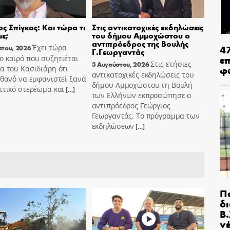
ς Σπίγκος: Και τώρα τι
Στις αντικατοχικές εκδηλώσεις
ε;
του δήμου Αμμοχώστου ο
αντιπρόεδρος της Βουλής
4
Έχει τώρα
στου, 2026
Γ.Γεωργαντάς
ε
 καιρό που συζητιέται
Στις ετήσιες
3 Αυγούστου, 2026
φ
α του Κασιδιάρη ότι
αντικατοχικές εκδηλώσεις του
ιθανό να εμφανιστεί ξανά
δήμου Αμμοχώστου τη Βουλή
ιτικό στερέωμα και
[…]
των Ελλήνων εκπροσώπησε ο
αντιπρόεδρος Γεώργιος
Γεωργαντάς. Το πρόγραμμα των
εκδηλώσεων
[…]
Π
δ
Β.
ν