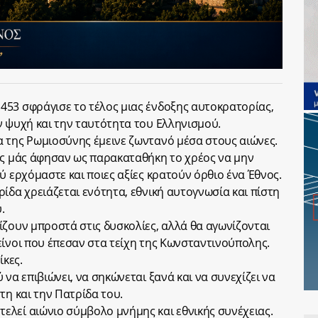
453 σφράγισε το τέλος μιας ένδοξης αυτοκρατορίας,
ν ψυχή και την ταυτότητα του Ελληνισμού.
 της Ρωμιοσύνης έμεινε ζωντανό μέσα στους αιώνες.
ης μάς άφησαν ως παρακαταθήκη το χρέος να μην
ύ ερχόμαστε και ποιες αξίες κρατούν όρθιο ένα Έθνος.
ίδα χρειάζεται ενότητα, εθνική αυτογνωσία και πίστη
.
ίζουν μπροστά στις δυσκολίες, αλλά θα αγωνίζονται
είνοι που έπεσαν στα τείχη της Κωνσταντινούπολης.
ίκες.
 να επιβιώνει, να σηκώνεται ξανά και να συνεχίζει να
τη και την Πατρίδα του.
λεί αιώνιο σύμβολο μνήμης και εθνικής συνέχειας.