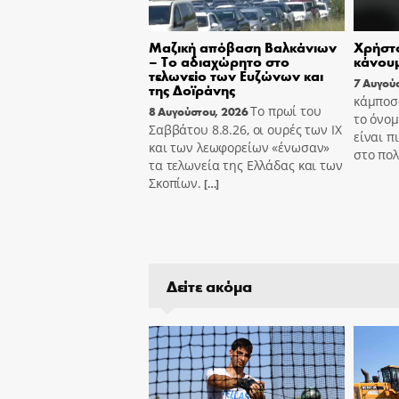
Μαζική απόβαση Βαλκάνιων
Χρήστο
– Το αδιαχώρητο στο
κάνουμ
τελωνείο των Ευζώνων και
7 Αυγού
της Δοϊράνης
κάμποσο
Το πρωί του
8 Αυγούστου, 2026
το όνομ
Σαββάτου 8.8.26, οι ουρές των ΙΧ
είναι π
και των λεωφορείων «ένωσαν»
στο πολ
τα τελωνεία της Ελλάδας και των
Σκοπίων.
[…]
Δείτε ακόμα