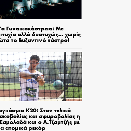
7α Γυναικοκάστρεια: Με
πιτυχία αλλά δυστυχώς… χωρίς
ώτα το Βυζαντινό κάστρο!
αγκόσμιο Κ20: Στον τελικό
ισκοβολίας και σφυροβολίας η
Σαμολαδά και ο Α.Τζαμτζής με
έα ατομικά ρεκόρ