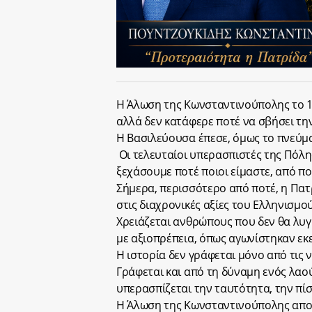
Η Άλωση της Κωνσταντινούπολης το 1
αλλά δεν κατάφερε ποτέ να σβήσει τη
Η Βασιλεύουσα έπεσε, όμως το πνεύμα
Οι τελευταίοι υπερασπιστές της Πόλ
ξεχάσουμε ποτέ ποιοι είμαστε, από πο
Σήμερα, περισσότερο από ποτέ, η Πατρ
στις διαχρονικές αξίες του Ελληνισμού
Χρειάζεται ανθρώπους που δεν θα λυγ
με αξιοπρέπεια, όπως αγωνίστηκαν εκ
Η ιστορία δεν γράφεται μόνο από τις ν
Γράφεται και από τη δύναμη ενός λαού
υπερασπίζεται την ταυτότητα, την πίσ
Η Άλωση της Κωνσταντινούπολης αποτε