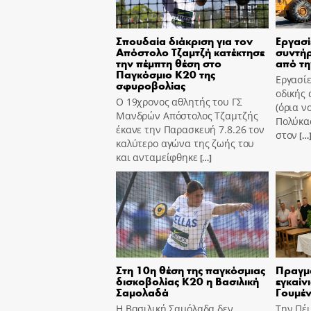
Σπουδαία διάκριση για τον
Εργασί
Απόστολο Τζαμτζή κατέκτησε
συντήρ
την πέμπτη θέση στο
από τη
Παγκόσμιο Κ20 της
Εργασίε
σφυροβολίας
οδικής 
Ο 19χρονος αθλητής του ΓΣ
(όρια ν
Μανδρών Απόστολος Τζαμτζής
Πολύκασ
έκανε την Παρασκευή 7.8.26 τον
στον
[…
καλύτερο αγώνα της ζωής του
και ανταμείφθηκε
[…]
Στη 10η θέση της παγκόσμιας
Πραγμ
δισκοβολίας Κ20 η Βασιλική
εγκαίν
Σαμολαδά
Γουμέν
Η Βασιλική Σαμόλαδα δεν
Την Πέ