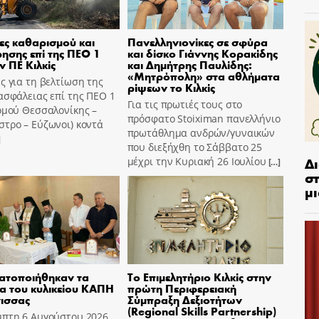
ες καθαρισμού και
Πανελληνιονίκες σε σφύρα
ησης επί της ΠΕΟ 1
και δίσκο Γιάννης Κορακίδης
ν ΠΕ Κιλκίς
και Δημήτρης Παυλίδης:
«Μητρόπολη» στα αθλήματα
ς για τη βελτίωση της
ρίψεων το Κιλκίς
ασφάλειας επί της ΠΕΟ 1
Για τις πρωτιές τους στο
ομού Θεσσαλονίκης –
πρόσφατο Stoiximan πανελλήνιο
τρο – Εύζωνοι) κοντά
πρωτάθλημα ανδρών/γυναικών
]
που διεξήχθη το Σάββατο 25
Δ
μέχρι την Κυριακή 26 Ιουλίου
[…]
στ
μι
ατοποιήθηκαν τα
Το Επιμελητήριο Κιλκίς στην
ια του κυλικείου ΚΑΠΗ
πρώτη Περιφερειακή
ισσας
Σύμπραξη Δεξιοτήτων
(Regional Skills Partnership)
μπτη 6 Αυγούστου 2026