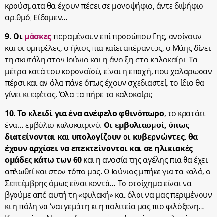
κρούσματα θα έχουν πέσει σε μονοψήφιο, άντε διψήφιο
αριθμό; Είδομεν…
9. Οι
μάσκες
παραμένουν επί προσώπου Γης, ανοίγουν
και οι ομπρέλες, ο ήλιος πια καίει απέραντος, ο Μάης δίνει
τη σκυτάλη στον Ιούνιο και η άνοιξη στο καλοκαίρι. Τα
μέτρα κατά του κορονοϊού, είναι η εποχή, που χαλάρωσαν
πέρσι και αν όλα πάνε όπως έχουν σχεδιαστεί, το ίδιο θα
γίνει κι εφέτος. Όλα τα πήρε το καλοκαίρι;
10. Το κλειδί για ένα ανέφελο φθινόπωρο
, το κρατάει
ένα… εμβόλιο καλοκαιρινό.
Οι εμβολιασμοί, όπως
διατείνονται και υπολογίζουν οι κυβερνώντες, θα
έχουν αρχίσει να επεκτείνονται και σε ηλικιακές
ομάδες κάτω των 60
και η ανοσία της αγέλης πια θα έχει
απλωθεί και στον τόπο μας. Ο Ιούνιος μπήκε για τα καλά, ο
Σεπτέμβρης όμως είναι κοντά… Το στοίχημα είναι να
βγούμε από αυτή τη «φυλακή» και όλοι να μας περιμένουν
κι η πόλη να ‘ναι γεμάτη κι η πολιτεία μας πιο φιλόξενη…