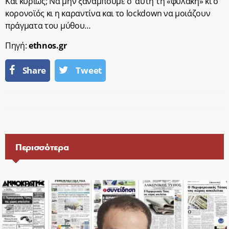
Και κυρίως; Να μην ξαναμπούμε σ’ αυτή τη «φυλακή» κι ο
κορονοϊός κι η καραντίνα και το lockdown να μοιάζουν
πράγματα του μύθου…
Πηγή:
ethnos.gr
Share
Tweet
Περισσότερα