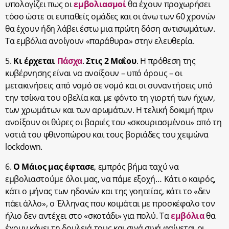
υπολογίζει πως οι
εμβολιασμοί
θα έχουν προχωρήσει
τόσο ώστε οι ευπαθείς ομάδες και οι άνω των 60 χρονών
θα έχουν ήδη λάβει έστω μια πρώτη δόση αντισωμάτων.
Τα εμβόλια ανοίγουν «παράθυρα» στην ελευθερία.
5.
Κι έρχεται
Πάσχα
.
Στις 2 Μαΐου
. Η πρόθεση της
κυβέρνησης είναι να ανοίξουν – υπό όρους – οι
μετακινήσεις από νομό σε νομό και οι συναντήσεις υπό
την τσίκνα του οβελία και με φόντο τη γιορτή των ήχων,
των χρωμάτων και των αρωμάτων. Η τελική δοκιμή πριν
ανοίξουν οι θύρες οι βαριές του «σκουριασμένου» από τη
νοτιά του φθινοπώρου και τους βοριάδες του χειμώνα
lockdown.
6.
Ο Μάιος μας έφτασε
, εμπρός βήμα ταχύ να
εμβολιαστούμε όλοι μας, να πάμε εξοχή… Κάτι ο καιρός,
κάτι ο μήνας των ηδονών και της γοητείας, κάτι το «δεν
πάει άλλο», ο Έλληνας που κοιμάται με προσκέφαλο τον
ήλιο δεν αντέχει στο «σκοτάδι» για πολύ. Τα
εμβόλια
θα
έχουν κάνει τη δουλειά τους και σιγά σιγά φαίνεται οι