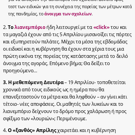
τεστ των ειδικών για τη συνέχεια της πορείας των μέτρων κατά
της πανδημίας, το
άνοιγμα των σχολείων
.
2.
Το
λιανεμπόριο
ήδη λειτουργεί με τα
«click»
του και
τα μαγαζιά έχουν από τις 5 Απριλίου μισανοίξει τις πόρτες
και εξυπηρετούν πελάτες. Μέχρι τα μέσα της εβδομάδας
οι ειδικοί και η κυβέρνηση θα έχουν στα χέρια τους μια
πρώτη εικόνα της πορείας της κατάστασης μετά το δειλό
άνοιγμα της αγοράς. Επόμενο βήμα; Θα δείξει το
προηγούμενο…
3. Η μεθεπόμενη Δευτέρα
– 19 Απριλίου- τοποθετείται
χρονικά από τους ειδικούς ως η ημέρα που θα
επανεξεταστούν τα μέτρα και θα ληφθούν – αν γίνει κάτι
τέτοιο- νέες αποφάσεις. Οι μαθητές των λυκείων και το
λιανεμπόριο δείχνουν το δρόμο προς χαλάρωση ή προς
σφίξιμο των «λουριών»; Περιμένουμε.
4.
Ο «ξανθός» Απρίλης
χαιρετάει και η κυβέρνηση