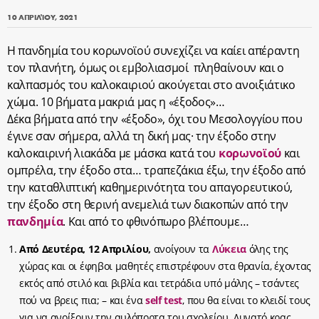
10 ΑΠΡΙΛΊΟΥ, 2021
Η πανδημία του κορωνοϊού συνεχίζει να καίει απέραντη
τον πλανήτη, όμως οι εμβολιασμοί πληθαίνουν και ο
καλπασμός του καλοκαιριού ακούγεται στο ανοιξιάτικο
χώμα. 10 βήματα μακριά μας η «έξοδος»…
Δέκα βήματα από την «έξοδο», όχι του Μεσολογγίου που
έγινε σαν σήμερα, αλλά τη δική μας· την έξοδο στην
καλοκαιρινή λιακάδα με μάσκα κατά του
κορωνοϊού
και
ομπρέλα, την έξοδο στα… τραπεζάκια έξω, την έξοδο από
την καταθλιπτική καθημερινότητα του απαγορευτικού,
την έξοδο στη θερινή ανεμελιά των διακοπών από την
πανδημία
. Και από το φθινόπωρο βλέπουμε…
Από Δευτέρα, 12 Απριλίου,
ανοίγουν τα
Λύκεια
όλης της
χώρας και οι έφηβοι μαθητές επιστρέφουν στα θρανία, έχοντας
εκτός από στιλό και βιβλία και τετράδια υπό μάλης – τσάντες
πού να βρεις πια; – και ένα
self test
, που θα είναι το κλειδί τους
για να ανοίξουν την αυλόπορτα του σχολείου. Δυνατό κρας