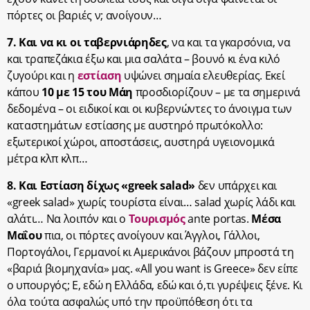
πόρτες οι βαριές ν; ανοίγουν…
7. Και να κι οι ταβερνιάρηδες
, να και τα γκαρσόνια, να
και τραπεζάκια έξω και μια σαλάτα – βουνό κι ένα κιλό
ζυγούρι και η
εστίαση
υψώνει σημαία ελευθερίας. Εκεί
κάπου
10 με 15 του Μάη
προσδιορίζουν – με τα σημερινά
δεδομένα – οι ειδικοί και οι κυβερνώντες το άνοιγμα των
καταστημάτων εστίασης με αυστηρό πρωτόκολλο:
εξωτερικοί χώροι, αποστάσεις, αυστηρά υγειονομικά
μέτρα κλπ κλπ…
8. Και Εστίαση δίχως «greek salad»
δεν υπάρχει και
«greek salad» χωρίς τουρίστα είναι… salad χωρίς λάδι και
αλάτι… Να λοιπόν και ο
Τουρισμός
ante portas.
Μέσα
Μαΐου
πια, οι πόρτες ανοίγουν και Άγγλοι, Γάλλοι,
Πορτογάλοι, Γερμανοί κι Αμερικάνοι βάζουν μπροστά τη
«βαριά βιομηχανία» μας. «All you want is Greece» δεν είπε
ο υπουργός; Ε, εδώ η Ελλάδα, εδώ και ό,τι γυρέψεις ξένε. Κι
όλα τούτα ασφαλώς υπό την προϋπόθεση ότι τα