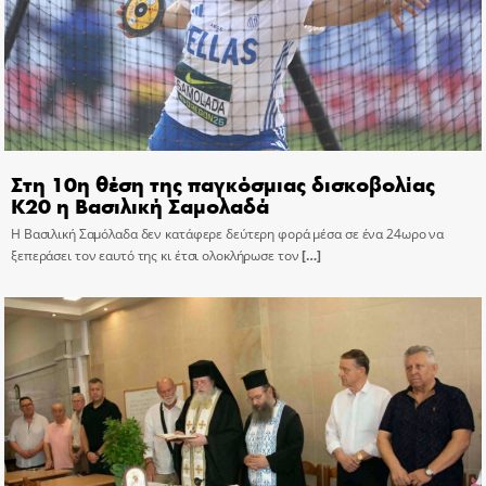
Στη 10η θέση της παγκόσμιας δισκοβολίας
Κ20 η Βασιλική Σαμολαδά
Η Βασιλική Σαμόλαδα δεν κατάφερε δεύτερη φορά μέσα σε ένα 24ωρο να
ξεπεράσει τον εαυτό της κι έτσι ολοκλήρωσε τον
[…]