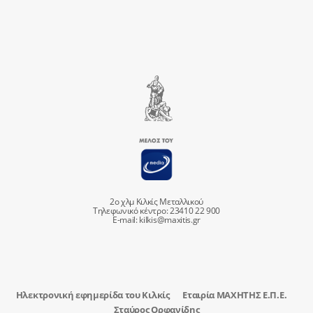
2ο χλμ Κιλκίς Μεταλλικού
Τηλεφωνικό κέντρο: 23410 22 900
E-mail:
kilkis@maxitis.gr
Ηλεκτρονική εφημερίδα του Κιλκίς
Εταιρία ΜΑΧΗΤΗΣ Ε.Π.Ε.
Σταύρος Ορφανίδης