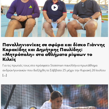
Πανελληνιονίκες σε σφύρα και δίσκο Γιάννης
Κορακίδης και Δημήτρης Παυλίδης:
«Μητρόπολη» στα αθλήματα ρίψεων το
Κιλκίς
Για τις πρωτιές τους στο πρόσφατο Stoiximan πανελλήνιο πρωτάθλημα
ανδρών/γυναικών που διεξήχθη το Σάββατο 25 μέχρι την Κυριακή 26 Ιουλίου
[…]